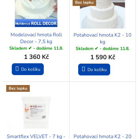
d
i
Bez lepku
u
s
k
p
t
r
ů
o
Modelovací hmota Roll
Potahovací hmota K2 - 10
d
Decor - 7,5 kg
kg
u
Skladem ✔ - dodáme 11.8.
Skladem ✔ - dodáme 11.8.
k
1 360 Kč
1 590 Kč
t
ů
Do košíku
Do košíku
Bez lepku
Smartflex VELVET - 7 kg -
Potahovací hmota K2 - 20