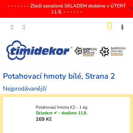
Přejít
- - - - - - - Zboží označené SKLADEM dodáme v ÚTERÝ
na
11.8. - - - - - -
obsah
NÁKU
KOŠÍK
Potahovací hmoty bílé
, Strana 2
Nejprodávanější
Potahovací hmota K2 - 1 kg
Skladem ✔ - dodáme 11.8.
169 Kč