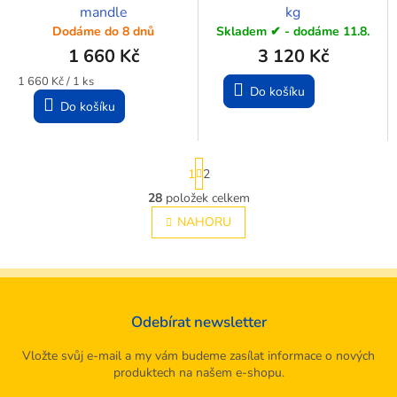
mandle
kg
Dodáme do 8 dnů
Skladem ✔ - dodáme 11.8.
1 660 Kč
3 120 Kč
Měrná
1 660 Kč / 1 ks
Do košíku
cena:
Do košíku
S
1
2
t
r
28
položek celkem
O
á
v
NAHORU
n
l
k
á
o
v
d
á
a
n
c
í
Odebírat newsletter
í
p
r
Vložte svůj e-mail a my vám budeme zasílat informace o nových
v
produktech na našem e-shopu.
k