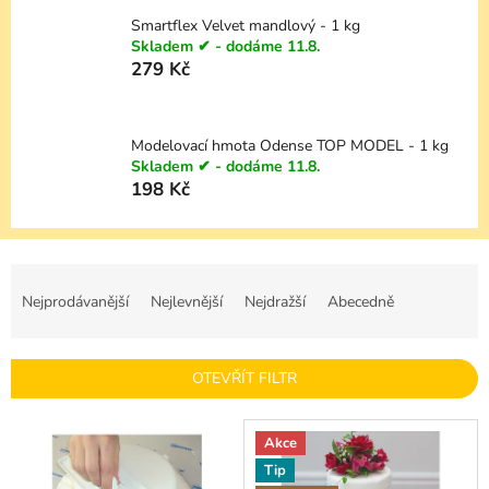
Smartflex Velvet mandlový - 1 kg
Skladem ✔ - dodáme 11.8.
279 Kč
Modelovací hmota Odense TOP MODEL - 1 kg
Skladem ✔ - dodáme 11.8.
198 Kč
Ř
a
Nejprodávanější
Nejlevnější
Nejdražší
Abecedně
z
e
n
OTEVŘÍT FILTR
í
p
V
r
Akce
ý
o
Tip
p