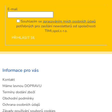
y
v
E-mail
ý
p
i
Souhlasím se
zpracováním mých osobních údajů
s
potřebných pro zasílání newsletterů od společnosti
u
TIMI,spol.s r.o.
PŘIHLÁSIT SE
Z
á
p
a
Informace pro vás
t
Kontakt
í
Máme levnou DOPRAVU
Termíny dodání zboží
Obchodní podmínky
Ochrana osobních údajů
Zásady používání souborů cookies