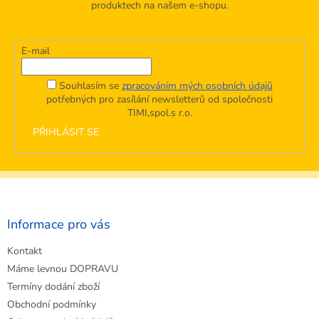
produktech na našem e-shopu.
E-mail
Souhlasím se
zpracováním mých osobních údajů
potřebných pro zasílání newsletterů od společnosti
TIMI,spol.s r.o.
PŘIHLÁSIT SE
Z
á
p
a
Informace pro vás
t
Kontakt
í
Máme levnou DOPRAVU
Termíny dodání zboží
Obchodní podmínky