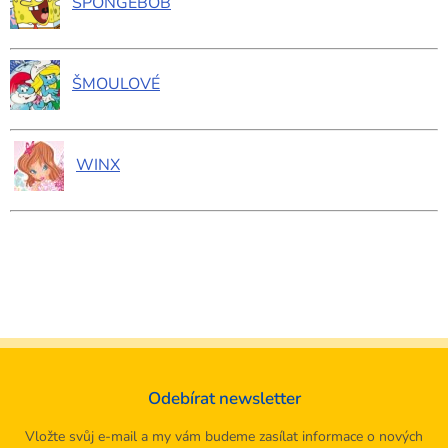
SPONGEBOB
ŠMOULOVÉ
WINX
Odebírat newsletter
Vložte svůj e-mail a my vám budeme zasílat informace o nových