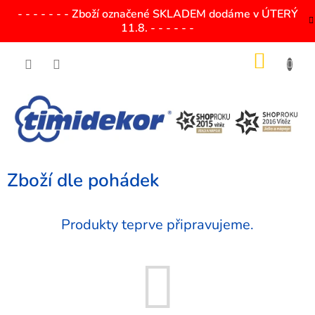
Přejít
- - - - - - - Zboží označené SKLADEM dodáme v ÚTERÝ
na
11.8. - - - - - -
obsah
NÁKU
KOŠÍK
Zboží dle pohádek
Produkty teprve připravujeme.