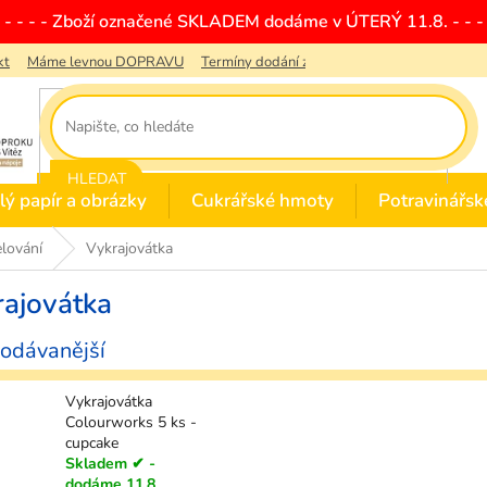
- - - - - Zboží označené SKLADEM dodáme v ÚTERÝ 11.8. - - - 
kt
Máme levnou DOPRAVU
Termíny dodání zboží
Obchodní podmínky
HLEDAT
lý papír a obrázky
Cukrářské hmoty
Potravinářsk
lování
Vykrajovátka
rajovátka
odávanější
Vykrajovátka
Colourworks 5 ks -
cupcake
Skladem ✔ -
dodáme 11.8.