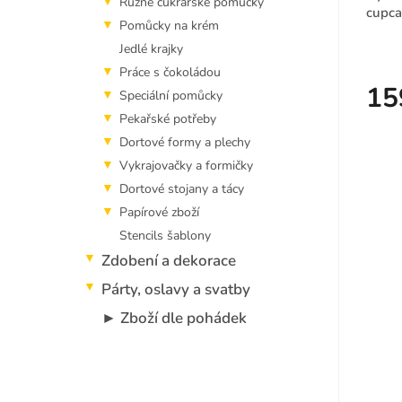
Různé cukrářské pomůcky
cupca
t
Pomůcky na krém
ů
Jedlé krajky
Práce s čokoládou
15
Speciální pomůcky
Pekařské potřeby
Dortové formy a plechy
Vykrajovačky a formičky
Dortové stojany a tácy
Papírové zboží
Stencils šablony
Zdobení a dekorace
Párty, oslavy a svatby
► Zboží dle pohádek