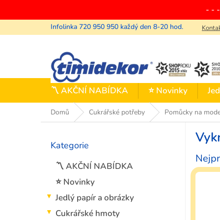
Přejít
- - 
na
obsah
Konta
〽️ AKČNÍ NABÍDKA
⭐ Novinky
Jed
Domů
Cukrářské potřeby
Pomůcky na mode
P
Vyk
o
Kategorie
Přeskočit
s
kategorie
Nejpr
t
〽️ AKČNÍ NABÍDKA
r
a
⭐ Novinky
n
Jedlý papír a obrázky
n
í
Cukrářské hmoty