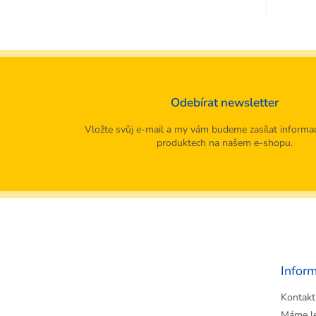
Odebírat newsletter
Vložte svůj e-mail a my vám budeme zasílat informa
produktech na našem e-shopu.
Z
á
p
a
t
Infor
í
Kontakt
Máme l