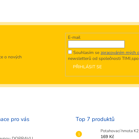
E-mail
Souhlasím se
zpracováním mých o
ce o nových
newsletterů od společnosti TIMI,spol.
PŘIHLÁSIT SE
mace pro vás
Top 7 produktů
Potahovací hmota K2 
169 Kč
evnou DOPRAVU