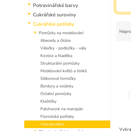
p
Potravinářské barvy
a
n
Cukrářské suroviny
e
Ř
Cukrářské potřeby
l
a
Nejpro
Pomůcky na modelování
z
Abecedy a číslice
e
Válečky - podložky - vály
n
í
Kostice a hladítka
p
Strukturální pomůcky
V
r
Modelování květů a lístků
ý
o
p
Silikonové formičky
d
i
Bordury a volánky
u
s
Ostatní pomůcky
k
p
t
Kleštičky
r
ů
Patchwork na marcipán
o
d
Floristické potřeby
u
Vykrajovátka
k
Vykra