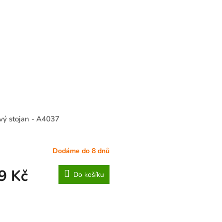
vý stojan - A4037
Dodáme do 8 dnů
rné
cení
ktu
9 Kč
Do košíku
O
v
ček.
l