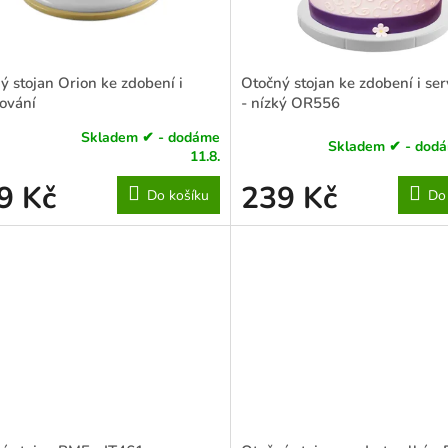
ý stojan Orion ke zdobení i
Otočný stojan ke zdobení i ser
rování
- nízký OR556
Skladem ✔ - dodáme
Skladem ✔ - dodá
rné
11.8.
cení
ktu
9 Kč
239 Kč
Do košíku
Do
ček.