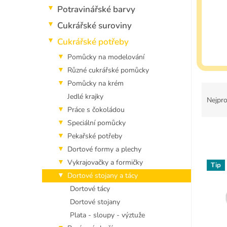
p
Potravinářské barvy
a
n
Cukrářské suroviny
e
Cukrářské potřeby
l
Pomůcky na modelování
Různé cukrářské pomůcky
Pomůcky na krém
Ř
Jedlé krajky
a
Nejpro
z
Práce s čokoládou
e
Speciální pomůcky
n
Pekařské potřeby
í
Dortové formy a plechy
p
V
Vykrajovačky a formičky
r
Tip
ý
o
Dortové stojany a tácy
p
d
Dortové tácy
i
u
Dortové stojany
s
k
p
Plata - sloupy - výztuže
t
r