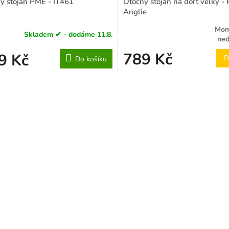
ý stojan PME - IT461
Otočný stojan na dort velký -
Anglie
Mom
Skladem ✔ - dodáme 11.8.
Průměrné
ned
hodnocení
789 Kč
9 Kč
produktu
D
Do košíku
je
5,0
z
5
hvězdiček.