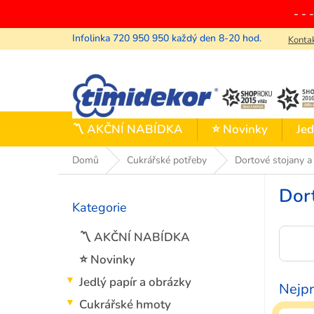
Přejít
- - 
na
obsah
Konta
〽️ AKČNÍ NABÍDKA
⭐ Novinky
Jed
Domů
Cukrářské potřeby
Dortové stojany a
P
Dort
o
Kategorie
Přeskočit
s
kategorie
t
〽️ AKČNÍ NABÍDKA
r
a
⭐ Novinky
n
Jedlý papír a obrázky
Nejpr
n
í
Cukrářské hmoty