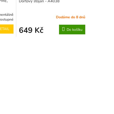
 PME,
Dortový stojan - A4038
entálně
Dodáme do 8 dnů
Průměrné
ostupné
hodnocení
produktu
649 Kč
ETAIL
Do košíku
je
4,3
z
5
hvězdiček.