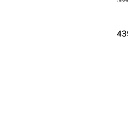
Otočn
43