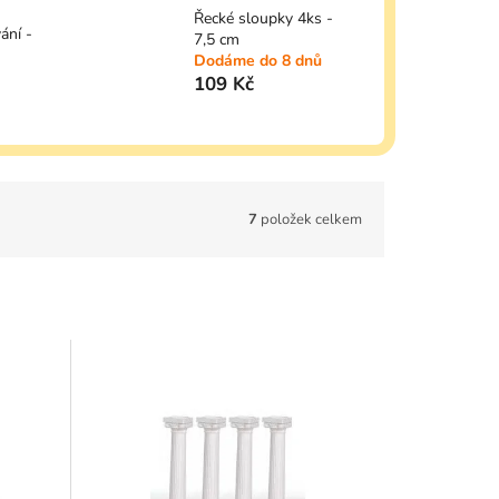
Řecké sloupky 4ks -
ání -
7,5 cm
Dodáme do 8 dnů
109 Kč
7
položek celkem