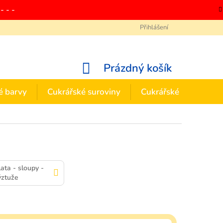
- - -
Přihlášení
Ochrana osobních údajů
Zásady používání souborů cookies
Odstoupení
NÁKUPNÍ
Prázdný košík
KOŠÍK
é barvy
Cukrářské suroviny
Cukrářské potřeby
lata - sloupy -
ýztuže