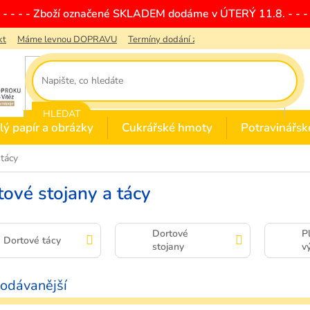
- - - - - Zboží označené SKLADEM dodáme v ÚTERÝ 11.8. - - - 
kt
Máme levnou DOPRAVU
Termíny dodání zboží
Obchodní podmínky
HLEDAT
lý papír a obrázky
Cukrářské hmoty
Potravinářsk
 tácy
ové stojany a tácy
Dortové
P
Dortové tácy
stojany
v
odávanější