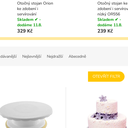
Otočný stojan Orion
Otočný stojan ke
ke zdobení i
zdobení i servírov
servírování
nízký OR556
Skladem ✔ -
Skladem ✔ -
dodáme 11.8.
dodáme 11.8.
329 Kč
239 Kč
dávanější
Nejlevnější
Nejdražší
Abecedně
OTEVŘÍT FILTR