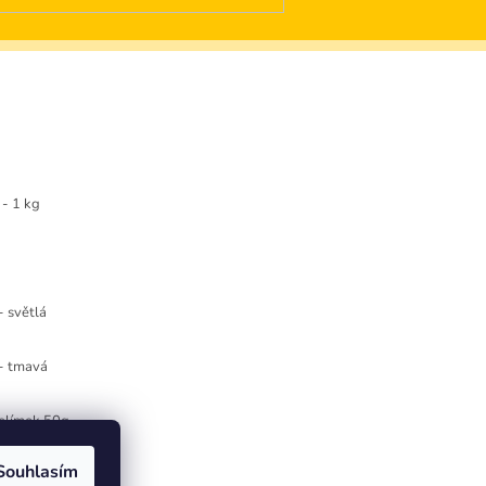
- 1 kg
- světlá
 - tmavá
kelímek 50g
Souhlasím
 28g - červená RED