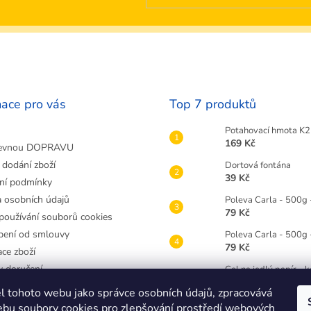
mace pro vás
Top 7 produktů
Potahovací hmota K2 
169 Kč
evnou DOPRAVU
 dodání zboží
Dortová fontána
39 Kč
ní podmínky
 osobních údajů
Poleva Carla - 500g 
79 Kč
používání souborů cookies
ení od smlouvy
Poleva Carla - 500g
79 Kč
ce zboží
 doručení
Gel na jedlý papír - 
49 Kč
atit zboží
l tohoto webu jako správce osobních údajů, zpracovává
 v Třebíči
Gelová barva Wilton
bu soubory cookies pro zlepšování prostředí webových