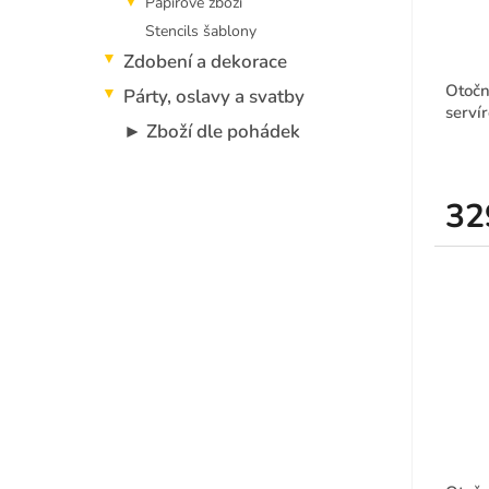
Papírové zboží
ů
o
Stencils šablony
d
Zdobení a dekorace
u
Otočn
k
Párty, oslavy a svatby
serví
t
► Zboží dle pohádek
ů
Průmě
hodno
produ
32
je
4,3
z
5
hvězdi