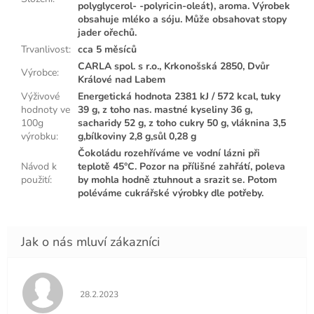
polyglycerol- -polyricin-oleát), aroma. Výrobek
obsahuje mléko a sóju. Může obsahovat stopy
jader ořechů.
Trvanlivost
:
cca 5 měsíců
CARLA spol. s r.o., Krkonošská 2850, Dvůr
Výrobce
:
Králové nad Labem
Výživové
Energetická hodnota 2381 kJ / 572 kcal, tuky
hodnoty ve
39 g, z toho nas. mastné kyseliny 36 g,
100g
sacharidy 52 g, z toho cukry 50 g, vláknina 3,5
výrobku
:
g,bílkoviny 2,8 g,sůl 0,28 g
Čokoládu rozehříváme ve vodní lázni při
Návod k
teplotě 45°C. Pozor na přílišné zahřátí, poleva
použití
:
by mohla hodně ztuhnout a srazit se. Potom
poléváme cukrářské výrobky dle potřeby.
Hodnocení obchodu je 5 z 5 hvězdiček.
28.2.2023