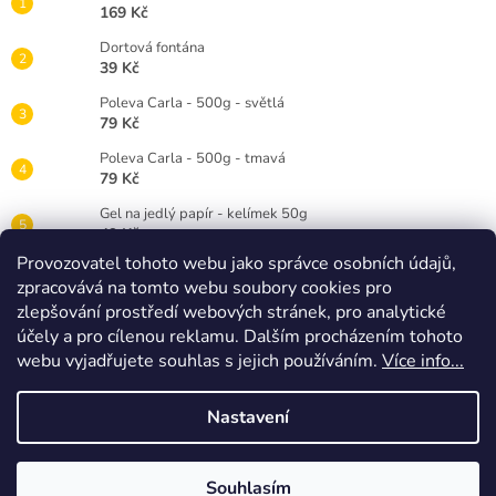
169 Kč
Dortová fontána
39 Kč
Poleva Carla - 500g - světlá
79 Kč
Poleva Carla - 500g - tmavá
79 Kč
Gel na jedlý papír - kelímek 50g
49 Kč
Provozovatel tohoto webu jako správce osobních údajů,
Gelová barva Wilton 28g - červená RED
zpracovává na tomto webu soubory cookies pro
89 Kč
zlepšování prostředí webových stránek, pro analytické
Dortová svíčka číslice bílá - 3
účely a pro cílenou reklamu. Dalším procházením tohoto
25 Kč
webu vyjadřujete souhlas s jejich používáním.
Více info...
Nastavení
Vytvořil Shoptet
Souhlasím
Copyright 2026
Timidekor
. Všechna práva vyhrazena.