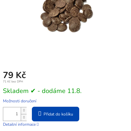
79 Kč
71 Kč bez DPH
Měrná
Skladem ✔ - dodáme 11.8.
cena:
Možnosti doručení
Přidat do košíku
Detailní informace