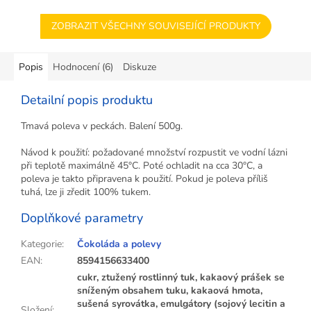
ZOBRAZIT VŠECHNY SOUVISEJÍCÍ PRODUKTY
Popis
Hodnocení (6)
Diskuze
Detailní popis produktu
Tmavá poleva v peckách. Balení 500g.
Návod k použití: požadované množství rozpustit ve vodní lázni
při teplotě maximálně 45°C. Poté ochladit na cca 30°C, a
poleva je takto připravena k použití. Pokud je poleva příliš
tuhá, lze ji zředit 100% tukem.
Doplňkové parametry
Kategorie
:
Čokoláda a polevy
EAN
:
8594156633400
cukr, ztužený rostlinný tuk, kakaový prášek se
sníženým obsahem tuku, kakaová hmota,
sušená syrovátka, emulgátory (sojový lecitin a
Složení
: