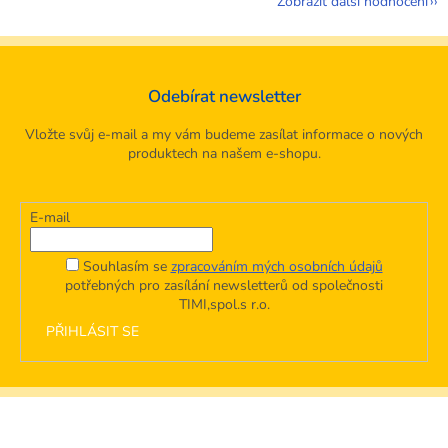
Zobrazit další hodnocení
Odebírat newsletter
Vložte svůj e-mail a my vám budeme zasílat informace o nových
produktech na našem e-shopu.
E-mail
Souhlasím se
zpracováním mých osobních údajů
potřebných pro zasílání newsletterů od společnosti
TIMI,spol.s r.o.
PŘIHLÁSIT SE
Z
á
p