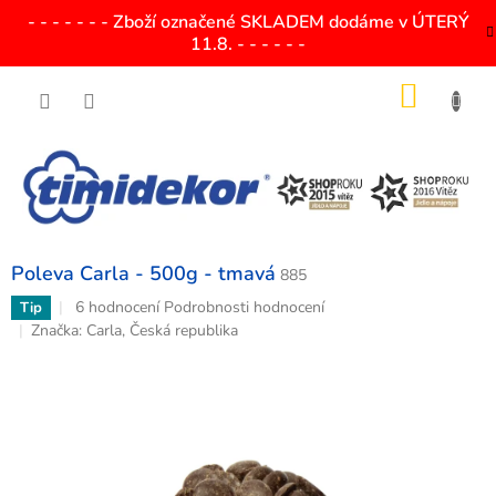
Přejít
- - - - - - - Zboží označené SKLADEM dodáme v ÚTERÝ
na
11.8. - - - - - -
obsah
NÁKU
KOŠÍK
Poleva Carla - 500g - tmavá
885
Průměrné
6 hodnocení
Podrobnosti hodnocení
Tip
hodnocení
Značka:
Carla, Česká republika
produktu
je
3,7
z
5
hvězdiček.