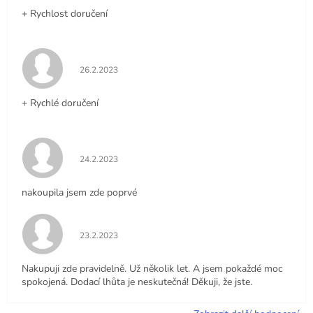
+ Rychlost doručení
Hodnocení obchodu je 5 z 5 hvězdiček.
26.2.2023
+ Rychlé doručení
Hodnocení obchodu je 5 z 5 hvězdiček.
24.2.2023
nakoupila jsem zde poprvé
Hodnocení obchodu je 5 z 5 hvězdiček.
23.2.2023
Nakupuji zde pravidelně. Už několik let. A jsem pokaždé moc
spokojená. Dodací lhůta je neskutečná! Děkuji, že jste.