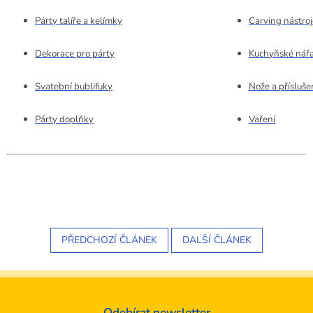
Párty talíře a kelímky
Carving nástroj
Dekorace pro párty
Kuchyňské nářa
Svatební bublifuky
Nože a přísluše
Párty doplňky
Vaření
PŘEDCHOZÍ ČLÁNEK
DALŠÍ ČLÁNEK
Odebírat newsletter