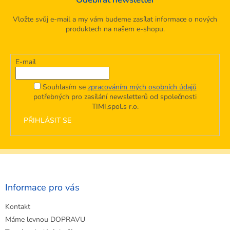
Vložte svůj e-mail a my vám budeme zasílat informace o nových
produktech na našem e-shopu.
E-mail
Souhlasím se
zpracováním mých osobních údajů
potřebných pro zasílání newsletterů od společnosti
TIMI,spol.s r.o.
PŘIHLÁSIT SE
Z
á
p
a
Informace pro vás
t
Kontakt
í
Máme levnou DOPRAVU