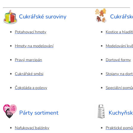
Cukrářské suroviny
Cukrářs
Potahovací hmoty
Kostice a hladí
Hmoty na modelování
Modelování kvě
Pravý marcipán
Dortové formy
Cukrářské směsi
Stojany na dort
Čokoláda a polevy
Speciální pomů
Párty sortiment
Kuchyňsk
Nafukovací balónky
Praktické pomů