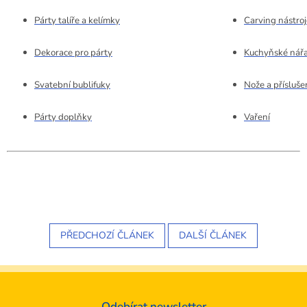
Párty talíře a kelímky
Carving nástroj
Dekorace pro párty
Kuchyňské nářa
Svatební bublifuky
Nože a přísluše
Párty doplňky
Vaření
PŘEDCHOZÍ ČLÁNEK
DALŠÍ ČLÁNEK
Odebírat newsletter