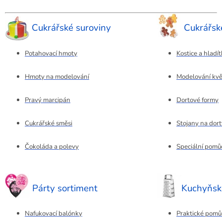
Cukrářské suroviny
Cukrářs
Potahovací hmoty
Kostice a hladí
Hmoty na modelování
Modelování kvě
Pravý marcipán
Dortové formy
Cukrářské směsi
Stojany na dort
Čokoláda a polevy
Speciální pomů
Párty sortiment
Kuchyňsk
Nafukovací balónky
Praktické pomů