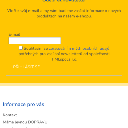
Vložte svůj e-mail a my vám budeme zasílat informace o nových
produktech na našem e-shopu.
E-mail
Souhlasím se
zpracováním mých osobních údajů
potřebných pro zasílání newsletterů od společnosti
TIMI,spol.s r.o.
PŘIHLÁSIT SE
Z
á
p
a
Informace pro vás
t
Kontakt
í
Máme levnou DOPRAVU