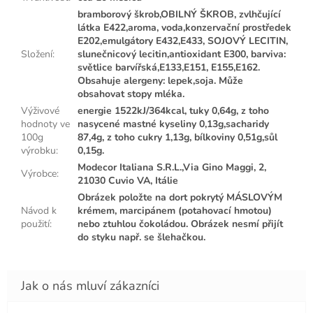
bramborový škrob,OBILNÝ ŠKROB, zvlhčující
látka E422,aroma, voda,konzervační prostředek
E202,emulgátory E432,E433, SOJOVÝ LECITIN,
Složení
:
slunečnicový lecitin,antioxidant E300, barviva:
světlice barvířská,E133,E151, E155,E162.
Obsahuje alergeny: lepek,soja. Může
obsahovat stopy mléka.
Výživové
energie 1522kJ/364kcal, tuky 0,64g, z toho
hodnoty ve
nasycené mastné kyseliny 0,13g,sacharidy
100g
87,4g, z toho cukry 1,13g, bílkoviny 0,51g,sůl
výrobku
:
0,15g.
Modecor Italiana S.R.L.,Via Gino Maggi, 2,
Výrobce
:
21030 Cuvio VA, Itálie
Obrázek položte na dort pokrytý MÁSLOVÝM
Návod k
krémem, marcipánem (potahovací hmotou)
použití
:
nebo ztuhlou čokoládou. Obrázek nesmí přijít
do styku např. se šlehačkou.