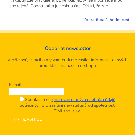
Nakupuji zde pravidelně. Už několik let. A jsem pokaždé moc
spokojená. Dodací lhůta je neskutečná! Děkuji, že jste.
Zobrazit další hodnocení
Odebírat newsletter
Vložte svůj e-mail a my vám budeme zasílat informace o nových
produktech na našem e-shopu.
E-mail
Souhlasím se
zpracováním mých osobních údajů
potřebných pro zasílání newsletterů od společnosti
TIMI,spol.s r.o.
PŘIHLÁSIT SE