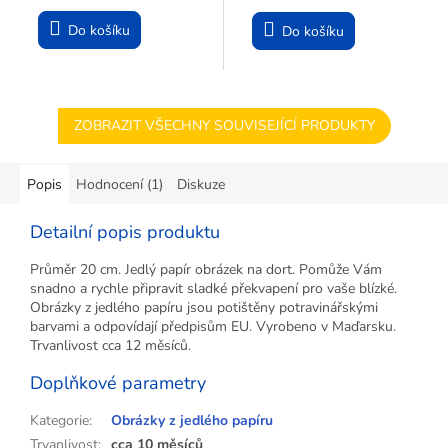
Do košíku
Do košíku
ZOBRAZIT VŠECHNY SOUVISEJÍCÍ PRODUKTY
Popis
Hodnocení (1)
Diskuze
Detailní popis produktu
Průměr 20 cm. Jedlý papír obrázek na dort. Pomůže Vám
snadno a rychle připravit sladké překvapení pro vaše blízké.
Obrázky z jedlého papíru jsou potištěny potravinářskými
barvami a odpovídají předpisům EU. Vyrobeno v Maďarsku.
Trvanlivost cca 12 měsíců.
Doplňkové parametry
Kategorie
:
Obrázky z jedlého papíru
Trvanlivost
:
cca 10 měsíců