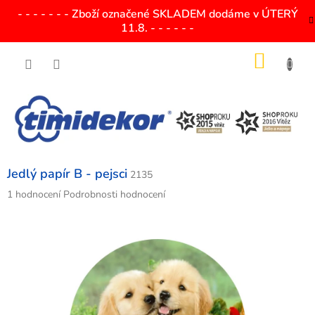
Přejít
- - - - - - - Zboží označené SKLADEM dodáme v ÚTERÝ
na
11.8. - - - - - -
obsah
NÁKU
KOŠÍK
Jedlý papír B - pejsci
2135
Průměrné
1 hodnocení
Podrobnosti hodnocení
hodnocení
produktu
je
5,0
z
5
hvězdiček.