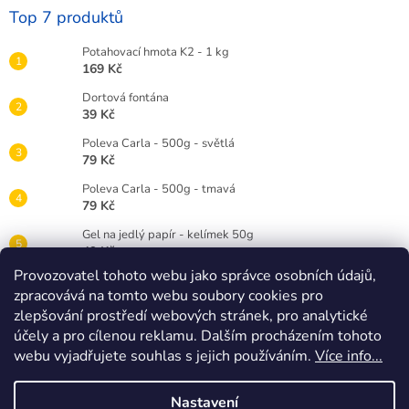
Top 7 produktů
Potahovací hmota K2 - 1 kg
169 Kč
Dortová fontána
39 Kč
Poleva Carla - 500g - světlá
79 Kč
Poleva Carla - 500g - tmavá
79 Kč
Gel na jedlý papír - kelímek 50g
49 Kč
Provozovatel tohoto webu jako správce osobních údajů,
Gelová barva Wilton 28g - červená RED
zpracovává na tomto webu soubory cookies pro
89 Kč
zlepšování prostředí webových stránek, pro analytické
Dortová svíčka číslice bílá - 3
účely a pro cílenou reklamu. Dalším procházením tohoto
25 Kč
webu vyjadřujete souhlas s jejich používáním.
Více info...
Nastavení
Vytvořil Shoptet