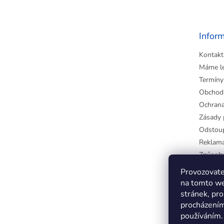
p
a
t
Infor
í
Kontakt
Máme l
Termíny
Obchod
Ochrana
Zásady 
Odstoup
Reklama
Způsoby
Jak zapl
Provozovate
VÝDEJNA
na tomto we
Moje ob
stránek, pro
procházením
používáním