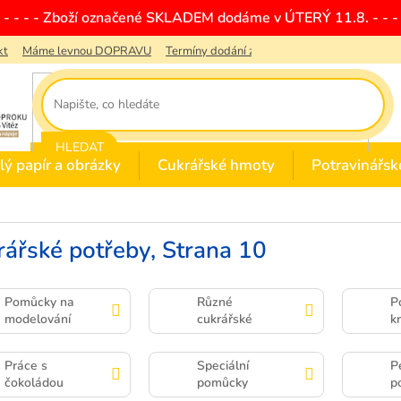
- - - - - Zboží označené SKLADEM dodáme v ÚTERÝ 11.8. - - - 
kt
Máme levnou DOPRAVU
Termíny dodání zboží
Obchodní podmínky
HLEDAT
lý papír a obrázky
Cukrářské hmoty
Potravinářsk
rářské potřeby
, Strana 10
Pomůcky na
Různé
P
modelování
cukrářské
k
pomůcky
Práce s
Speciální
P
čokoládou
pomůcky
p