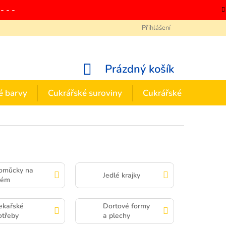
- - -
Přihlášení
Ochrana osobních údajů
Zásady používání souborů cookies
Odstoupení
NÁKUPNÍ
Prázdný košík
KOŠÍK
é barvy
Cukrářské suroviny
Cukrářské potřeby
omůcky na
Jedlé krajky
rém
ekařské
Dortové formy
otřeby
a plechy