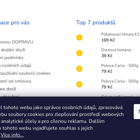
mace pro vás
Top 7 produktů
Potahovací hmota K2 
169 Kč
evnou DOPRAVU
 dodání zboží
Dortová fontána
39 Kč
ní podmínky
 osobních údajů
Poleva Carla - 500g 
79 Kč
používání souborů cookies
ení od smlouvy
Poleva Carla - 500g
79 Kč
ce zboží
 doručení
Gel na jedlý papír - 
49 Kč
atit zboží
l tohoto webu jako správce osobních údajů, zpracovává
 v Třebíči
Gelová barva Wilton
bu soubory cookies pro zlepšování prostředí webových
89 Kč
jednávka
 analytické účely a pro cílenou reklamu. Dalším
 tohoto webu vyjadřujete souhlas s jejich
Dortová svíčka číslice
25 Kč
.
Více info...