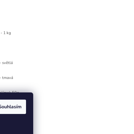
- 1 kg
- světlá
 - tmavá
kelímek 50g
Souhlasím
 28g - červená RED
 bílá - 3