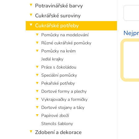
p
Potravinářské barvy
a
n
Cukrářské suroviny
e
Cukrářské potřeby
l
Nejpr
Pomůcky na modelování
Různé cukrářské pomůcky
Pomůcky na krém
Jedlé krajky
Práce s čokoládou
Speciální pomůcky
Pekařské potřeby
Dortové formy a plechy
Vykrajovačky a formičky
Dortové stojany a tácy
Papírové zboží
Stencils šablony
Zdobení a dekorace