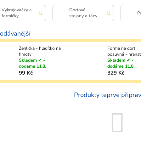
Vykrajovačky a
Dortové
P
formičky
stojany a tácy
odávanější
Žehlička - hladítko na
Forma na dort
hmoty
posuvná - hrana
Skladem ✔ -
Skladem ✔ -
dodáme 11.8.
dodáme 11.8.
99 Kč
329 Kč
Produkty teprve připra