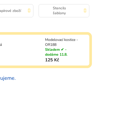
Stencils
apírové zboží
šablony
Modelovací kostice -
tá
OR188
Skladem ✔ -
dodáme 11.8.
125 Kč
vujeme.