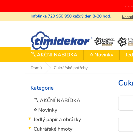
Přejít
- - 
na
obsah
Konta
〽️ AKČNÍ NABÍDKA
⭐ Novinky
Jed
Domů
Cukrářské potřeby
P
Cuk
o
Kategorie
Přeskočit
s
kategorie
t
〽️ AKČNÍ NABÍDKA
r
a
⭐ Novinky
n
Jedlý papír a obrázky
n
í
Cukrářské hmoty