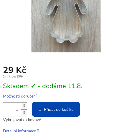
29 Kč
24 Kč bez DPH
Měrná
Skladem ✔ - dodáme 11.8.
cena:
Možnosti doručení
Přidat do košíku
Vykrajovátko kovové
Detailní informace