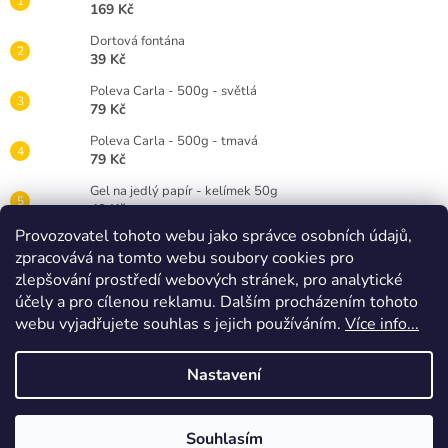
169 Kč
Dortová fontána
39 Kč
Poleva Carla - 500g - světlá
79 Kč
Poleva Carla - 500g - tmavá
79 Kč
Gel na jedlý papír - kelímek 50g
49 Kč
Provozovatel tohoto webu jako správce osobních údajů,
Gelová barva Wilton 28g - červená RED
zpracovává na tomto webu soubory cookies pro
89 Kč
zlepšování prostředí webových stránek, pro analytické
Dortová svíčka číslice bílá - 3
účely a pro cílenou reklamu. Dalším procházením tohoto
25 Kč
webu vyjadřujete souhlas s jejich používáním.
Více info...
Nastavení
Vytvořil Shoptet
Souhlasím
Copyright 2026
Timidekor
. Všechna práva vyhrazena.