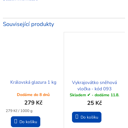
Související produkty
Královská glazura 1 kg
Vykrajovátko sněhová
vločka - kód 093
Dodáme do 8 dnů
Skladem ✔ - dodáme 11.8.
279 Kč
25 Kč
Měrná
279 Kč / 1000 g
cena:
Do košíku
Do košíku