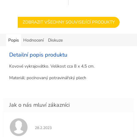
ZOBRAZIT VŠECHNY SOUVISEJÍCÍ PRODUKTY
Popis
Hodnocení
Diskuze
Detailní popis produktu
Kovové vykrajovátko. Velikost cca 8 x 4,5 cm.
Materiál: pocínovaný potravinářský plech
Hodnocení obchodu je 5 z 5 hvězdiček.
28.2.2023