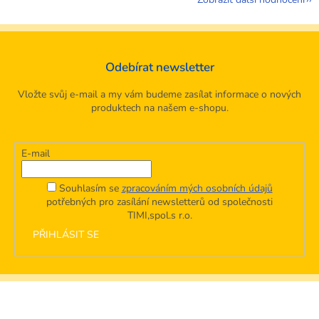
Odebírat newsletter
Vložte svůj e-mail a my vám budeme zasílat informace o nových
produktech na našem e-shopu.
E-mail
Souhlasím se
zpracováním mých osobních údajů
potřebných pro zasílání newsletterů od společnosti
TIMI,spol.s r.o.
PŘIHLÁSIT SE
Z
á
p