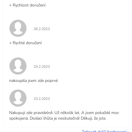
+ Rychlost doručení
Hodnocení obchodu je 5 z 5 hvězdiček.
26.2.2023
+ Rychlé doručení
Hodnocení obchodu je 5 z 5 hvězdiček.
24.2.2023
nakoupila jsem zde poprvé
Hodnocení obchodu je 5 z 5 hvězdiček.
23.2.2023
Nakupuji zde pravidelně. Už několik let. A jsem pokaždé moc
spokojená. Dodací lhůta je neskutečná! Děkuji, že jste.
Zobrazit další hodnocení