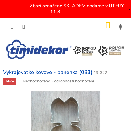
Přejít
- - - - - - - Zboží označené SKLADEM dodáme v ÚTERÝ
na
11.8. - - - - - -
obsah
NÁKU
KOŠÍK
Vykrajovátko kovové - panenka (083)
19-322
Průměrné
Neohodnoceno
Podrobnosti hodnocení
Akce
hodnocení
produktu
je
0,0
z
5
hvězdiček.