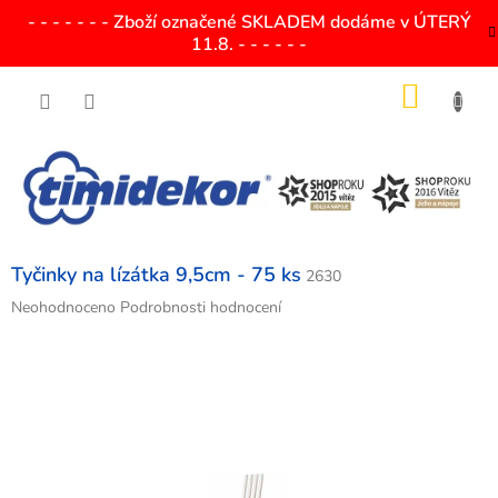
Přejít
- - - - - - - Zboží označené SKLADEM dodáme v ÚTERÝ
na
11.8. - - - - - -
obsah
NÁKU
KOŠÍK
Tyčinky na lízátka 9,5cm - 75 ks
2630
Průměrné
Neohodnoceno
Podrobnosti hodnocení
hodnocení
produktu
je
0,0
z
5
hvězdiček.