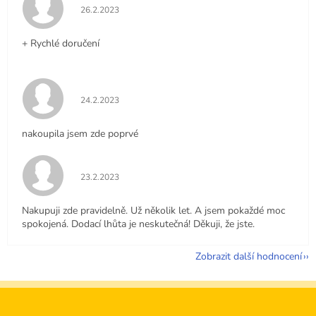
Hodnocení obchodu je 5 z 5 hvězdiček.
26.2.2023
+ Rychlé doručení
Hodnocení obchodu je 5 z 5 hvězdiček.
24.2.2023
nakoupila jsem zde poprvé
Hodnocení obchodu je 5 z 5 hvězdiček.
23.2.2023
Nakupuji zde pravidelně. Už několik let. A jsem pokaždé moc
spokojená. Dodací lhůta je neskutečná! Děkuji, že jste.
Zobrazit další hodnocení