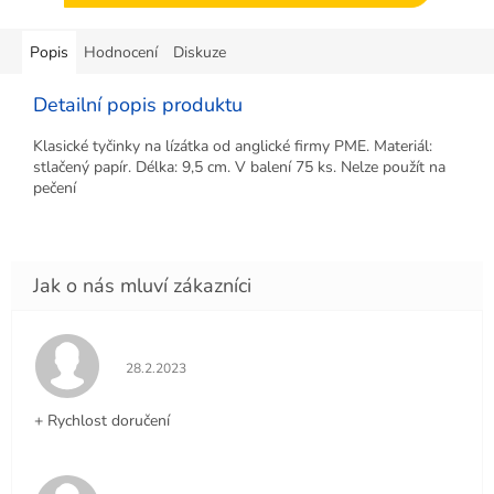
Popis
Hodnocení
Diskuze
Detailní popis produktu
Klasické tyčinky na lízátka od anglické firmy PME. Materiál:
stlačený papír. Délka: 9,5 cm. V balení 75 ks. Nelze použít na
pečení
Hodnocení obchodu je 5 z 5 hvězdiček.
28.2.2023
+ Rychlost doručení