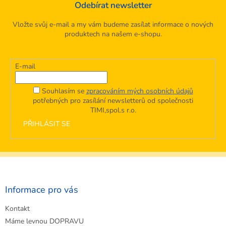
Odebírat newsletter
Vložte svůj e-mail a my vám budeme zasílat informace o nových
produktech na našem e-shopu.
E-mail
Souhlasím se
zpracováním mých osobních údajů
potřebných pro zasílání newsletterů od společnosti
TIMI,spol.s r.o.
PŘIHLÁSIT SE
Z
á
p
a
Informace pro vás
t
Kontakt
í
Máme levnou DOPRAVU