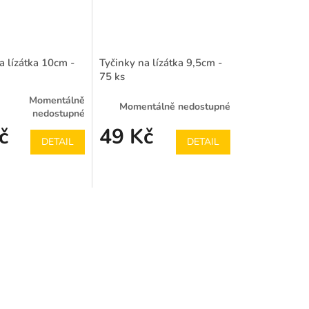
a lízátka 10cm -
Tyčinky na lízátka 9,5cm -
75 ks
Momentálně
Momentálně nedostupné
nedostupné
č
49 Kč
DETAIL
DETAIL