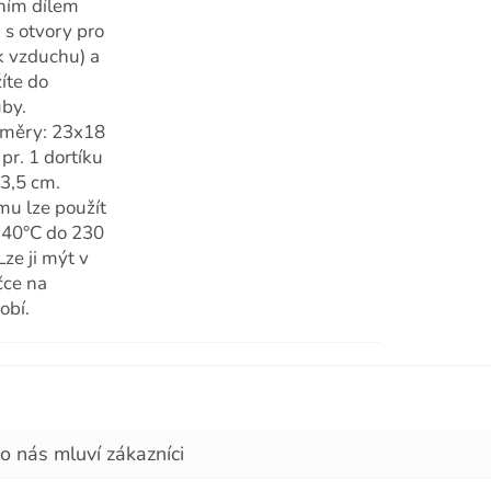
ním dílem
n s otvory pro
k vzduchu) a
žíte do
uby.
měry: 23x18
pr. 1 dortíku
 3,5 cm.
mu lze použít
-40°C do 230
Lze ji mýt v
ce na
obí.