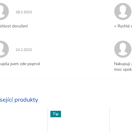
Hodnocení obchodu je 5 z 5 hvězdiček.
28.2.2023
chlost doručení
+ Rychlé 
Hodnocení obchodu je 5 z 5 hvězdiček.
24.2.2023
upila jsem zde poprvé
Nakupuji 
moc spoko
sející produkty
Tip