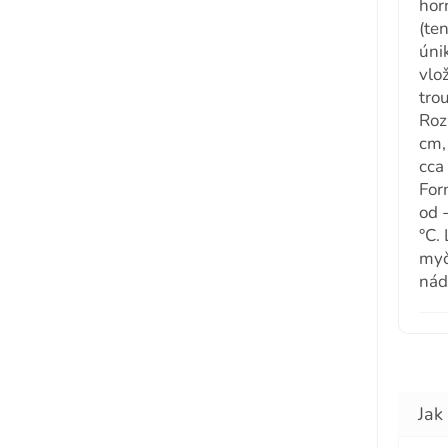
hor
(te
úni
vlo
tro
Roz
cm, 
cca
For
od 
°C. 
myč
nád