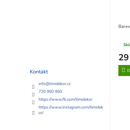
Barev
Skl
29
D
Kontakt
info
@
timidekor.cz
720 950 950
https://www.fb.com/timidekor
https://www.instagram.com/timidek
or/