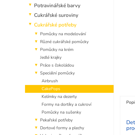
5
p
Potravinářské barvy
hvězdi
a
n
Cukrářské suroviny
e
Cukrářské potřeby
l
Pomůcky na modelování
Různé cukrářské pomůcky
Pomůcky na krém
Jedlé krajky
Práce s čokoládou
Speciální pomůcky
Airbrush
CakePops
Kelímky na dezerty
Popi
Formy na dortíky a cukroví
Pomůcky na sušenky
Pekařské potřeby
Det
pro
Dortové formy a plechy