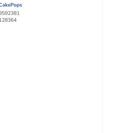
CakePops
8592381
128364