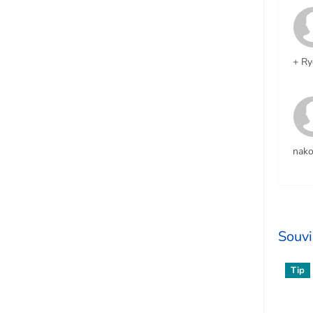
+ Ry
nako
Souvi
Tip