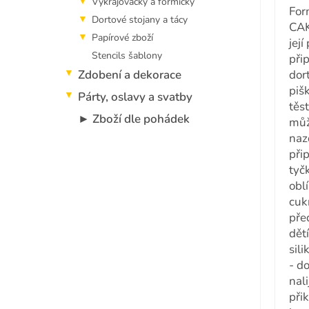
Vykrajovačky a formičky
For
Dortové stojany a tácy
CAK
Papírové zboží
jej
Stencils šablony
při
Zdobení a dekorace
dor
piš
Párty, oslavy a svatby
těs
► Zboží dle pohádek
můž
naz
při
tyč
obl
cuk
pře
dětí
sili
- d
nali
přik