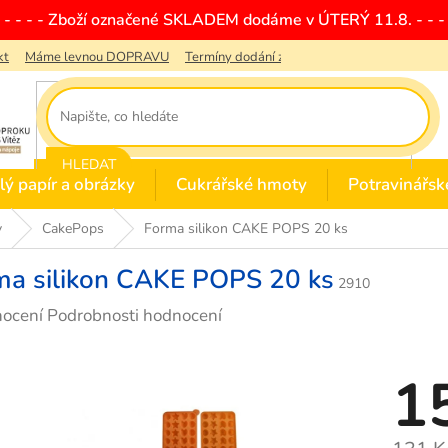
- - - - - Zboží označené SKLADEM dodáme v ÚTERÝ 11.8. - - - 
kt
Máme levnou DOPRAVU
Termíny dodání zboží
Obchodní podmínky
HLEDAT
lý papír a obrázky
Cukrářské hmoty
Potravinářsk
y
CakePops
Forma silikon CAKE POPS 20 ks
ma silikon CAKE POPS 20 ks
2910
rné
nocení
Podrobnosti hodnocení
cení
ktu
1