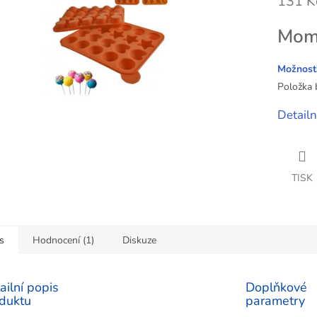
131 K
ček.
Měrná
Mome
cena:
Možnosti
Položka 
Detailn
TISK
s
Hodnocení (1)
Diskuze
ailní popis
Doplňkové
duktu
parametry