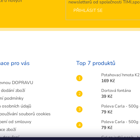
ce o nových
newsletterů od společnosti TIMI,spol.
PŘIHLÁSIT SE
mace pro vás
Top 7 produktů
Potahovací hmota K2 
169 Kč
evnou DOPRAVU
 dodání zboží
Dortová fontána
39 Kč
ní podmínky
 osobních údajů
Poleva Carla - 500g 
79 Kč
používání souborů cookies
ení od smlouvy
Poleva Carla - 500g
79 Kč
ce zboží
 doručení
Gel na jedlý papír - 