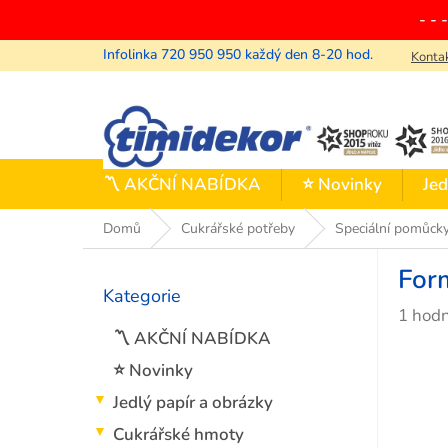
Přejít
- - 
na
obsah
Konta
〽️ AKČNÍ NABÍDKA
⭐ Novinky
Jed
Domů
Cukrářské potřeby
Speciální pomůck
P
For
o
Kategorie
Přeskočit
s
Průmě
1 hod
kategorie
t
hodno
〽️ AKČNÍ NABÍDKA
r
produ
a
⭐ Novinky
je
n
Jedlý papír a obrázky
5,0
n
z
í
Cukrářské hmoty