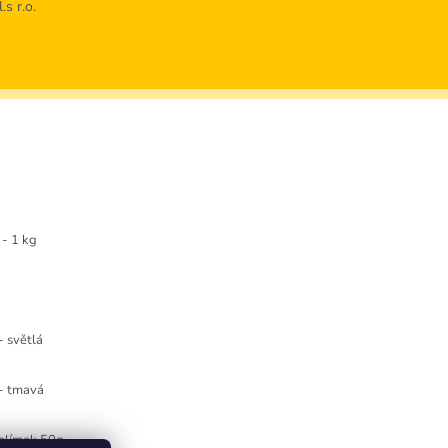
s r.o.
- 1 kg
- světlá
 - tmavá
kelímek 50g