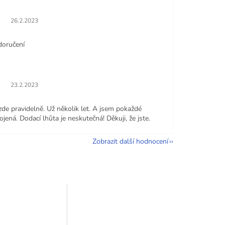
Hodnocení obchodu je 5 z 5 hvězdiček.
26.2.2023
doručení
Hodnocení obchodu je 5 z 5 hvězdiček.
23.2.2023
zde pravidelně. Už několik let. A jsem pokaždé
jená. Dodací lhůta je neskutečná! Děkuji, že jste.
Zobrazit další hodnocení