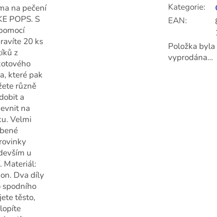
Kategorie
:
ma na pečení
E POPS. S
EAN
:
í pomocí
pravíte 20 ks
Položka byla
tíků z
vyprodána…
kotového
ta, které pak
ete různě
dobit a
pevnit na
ku. Velmi
íbené
rovinky
devším u
. Materiál:
kon. Dva díly
o spodního
jete těsto,
lopíte