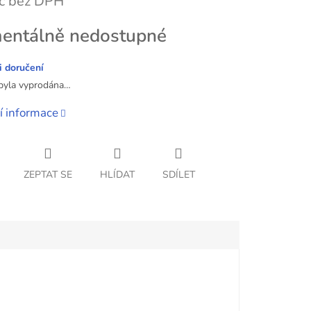
č bez DPH
ntálně nedostupné
 doručení
byla vyprodána…
í informace
ZEPTAT SE
HLÍDAT
SDÍLET