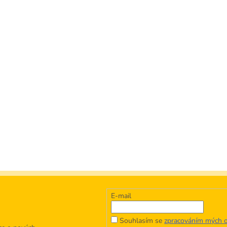
E-mail
Souhlasím se
zpracováním mých o