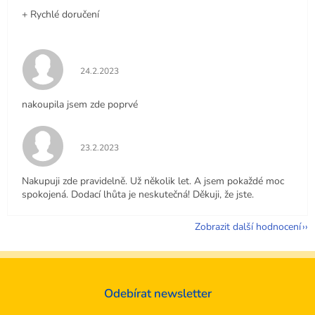
+ Rychlé doručení
Hodnocení obchodu je 5 z 5 hvězdiček.
24.2.2023
nakoupila jsem zde poprvé
Hodnocení obchodu je 5 z 5 hvězdiček.
23.2.2023
Nakupuji zde pravidelně. Už několik let. A jsem pokaždé moc
spokojená. Dodací lhůta je neskutečná! Děkuji, že jste.
Zobrazit další hodnocení
Odebírat newsletter