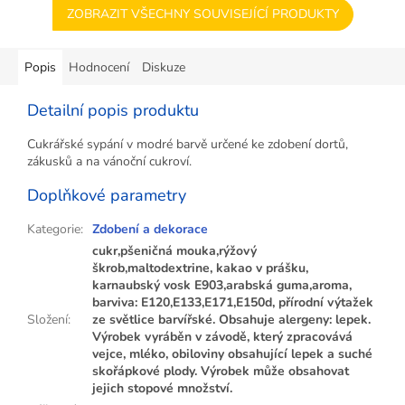
ZOBRAZIT VŠECHNY SOUVISEJÍCÍ PRODUKTY
Popis
Hodnocení
Diskuze
Detailní popis produktu
Cukrářské sypání v modré barvě určené ke zdobení dortů,
zákusků a na vánoční cukroví.
Doplňkové parametry
Kategorie
:
Zdobení a dekorace
cukr,pšeničná mouka,rýžový
škrob,maltodextrine, kakao v prášku,
karnaubský vosk E903,arabská guma,aroma,
barviva: E120,E133,E171,E150d, přírodní výtažek
Složení
:
ze světlice barvířské. Obsahuje alergeny: lepek.
Výrobek vyráběn v závodě, který zpracovává
vejce, mléko, obiloviny obsahující lepek a suché
skořápkové plody. Výrobek může obsahovat
jejich stopové množství.