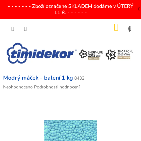
Přejít
- - - - - - - Zboží označené SKLADEM dodáme v ÚTERÝ
na
11.8. - - - - - -
obsah
NÁKU
KOŠÍK
Modrý máček - balení 1 kg
8432
Průměrné
Neohodnoceno
Podrobnosti hodnocení
hodnocení
produktu
je
0,0
z
5
hvězdiček.