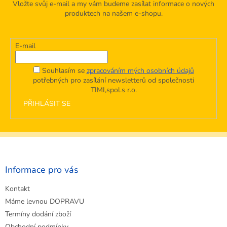
Vložte svůj e-mail a my vám budeme zasílat informace o nových
produktech na našem e-shopu.
E-mail
Souhlasím se
zpracováním mých osobních údajů
potřebných pro zasílání newsletterů od společnosti
TIMI,spol.s r.o.
PŘIHLÁSIT SE
Z
á
p
a
Informace pro vás
t
Kontakt
í
Máme levnou DOPRAVU
Termíny dodání zboží
Obchodní podmínky