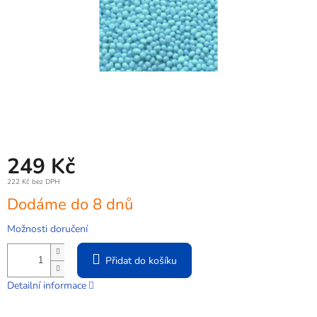
249 Kč
222 Kč bez DPH
Měrná
Dodáme do 8 dnů
cena:
Možnosti doručení
Přidat do košíku
Detailní informace