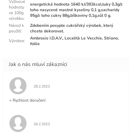
Výživové
energetická hodnota 1640 kJ/392kcal,tuky 0,3g/z
hodnoty
toho nasycené mastné kyseliny 0,1 g,sacharidy
ve 100g
95g/z toho cukry 88g,bílkoviny 0,1g,sůl 0 g.
výrobku
:
Návod k
Zdobením posypte cukrářský výrobek, který
použití
:
chcete dekorovat.
Ambrosio I.D.A.V., Località Le Vecchie, Striano,
Výrobce
:
Itálie
Hodnocení obchodu je 5 z 5 hvězdiček.
28.2.2023
+ Rychlost doručení
Hodnocení obchodu je 5 z 5 hvězdiček.
26.2.2023