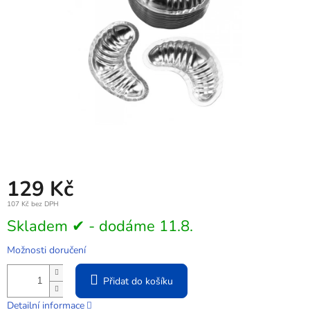
129 Kč
107 Kč bez DPH
Měrná
Skladem ✔ - dodáme 11.8.
cena:
Možnosti doručení
Přidat do košíku
Detailní informace