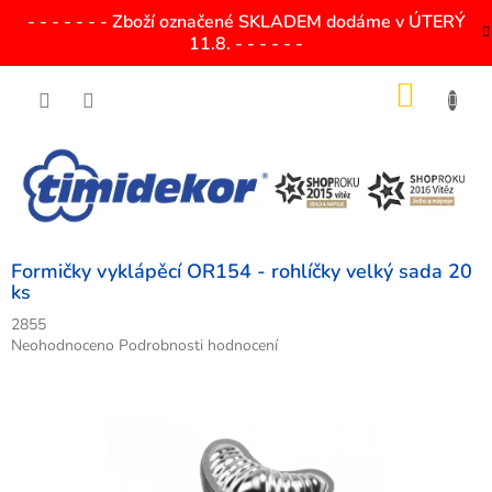
Přejít
- - - - - - - Zboží označené SKLADEM dodáme v ÚTERÝ
na
11.8. - - - - - -
obsah
NÁKU
KOŠÍK
Formičky vyklápěcí OR154 - rohlíčky velký sada 20
ks
2855
Průměrné
Neohodnoceno
Podrobnosti hodnocení
hodnocení
produktu
je
0,0
z
5
hvězdiček.