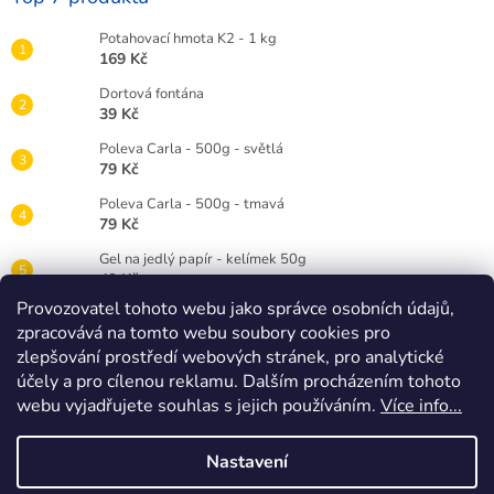
Potahovací hmota K2 - 1 kg
169 Kč
Dortová fontána
39 Kč
Poleva Carla - 500g - světlá
79 Kč
Poleva Carla - 500g - tmavá
79 Kč
Gel na jedlý papír - kelímek 50g
49 Kč
Provozovatel tohoto webu jako správce osobních údajů,
Gelová barva Wilton 28g - červená RED
zpracovává na tomto webu soubory cookies pro
89 Kč
zlepšování prostředí webových stránek, pro analytické
Dortová svíčka číslice bílá - 3
účely a pro cílenou reklamu. Dalším procházením tohoto
25 Kč
webu vyjadřujete souhlas s jejich používáním.
Více info...
Nastavení
Vytvořil Shoptet