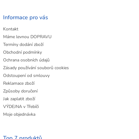
á
p
a
Informace pro vás
t
Kontakt
í
Máme levnou DOPRAVU
Termíny dodání zboží
Obchodní podmínky
Ochrana osobních údajů
Zásady používání souborů cookies
Odstoupení od smlouvy
Reklamace zboží
Způsoby doručení
Jak zaplatit zboží
VÝDEJNA v Třebíči
Moje objednávka
Top 7 produktů