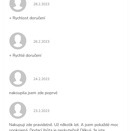
Hodnocení obchodu je 5 z 5 hvězdiček.
28.2.2023
+ Rychlost doručení
Hodnocení obchodu je 5 z 5 hvězdiček.
26.2.2023
+ Rychlé doručení
Hodnocení obchodu je 5 z 5 hvězdiček.
24.2.2023
nakoupila jsem zde poprvé
Hodnocení obchodu je 5 z 5 hvězdiček.
23.2.2023
Nakupuji zde pravidelně. Už několik let. A jsem pokaždé moc
spokojená. Dodací lhůta je neskutečná! Děkuji, že jste.