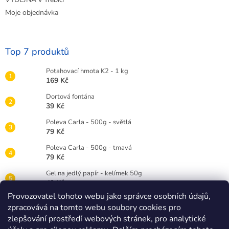
Moje objednávka
Top 7 produktů
Potahovací hmota K2 - 1 kg
169 Kč
Dortová fontána
39 Kč
Poleva Carla - 500g - světlá
79 Kč
Poleva Carla - 500g - tmavá
79 Kč
Gel na jedlý papír - kelímek 50g
49 Kč
Provozovatel tohoto webu jako správce osobních údajů,
Gelová barva Wilton 28g - červená RED
zpracovává na tomto webu soubory cookies pro
89 Kč
zlepšování prostředí webových stránek, pro analytické
Dortová svíčka číslice bílá - 3