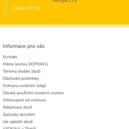
TIMI,spol.s r.o.
PŘIHLÁSIT SE
Z
á
p
a
Informace pro vás
t
Kontakt
í
Máme levnou DOPRAVU
Termíny dodání zboží
Obchodní podmínky
Ochrana osobních údajů
Zásady používání souborů cookies
Odstoupení od smlouvy
Reklamace zboží
Způsoby doručení
Jak zaplatit zboží
VÝDEJNA v Třebíči