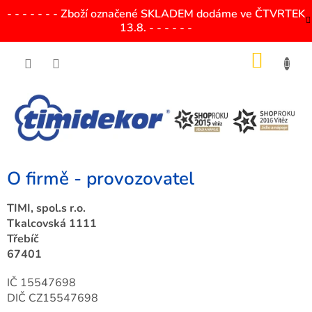
Přejít
- - - - - - - Zboží označené SKLADEM dodáme ve ČTVRTEK
na
13.8. - - - - - -
obsah
NÁKU
KOŠÍK
O firmě - provozovatel
TIMI, spol.s r.o.
Tkalcovská 1111
Třebíč
67401
IČ 15547698
DIČ CZ15547698