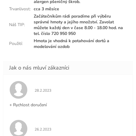
alergen pšeničný škrob.
Trvanlivost
:
cca 3 měsíce
Začátečníkům rádi poradíme při výběru
správné hmoty a jejího množství. Zavolat
Náš TIP
:
můžete každý den v čase 8.00 - 18.00 hod. na
tel. číslo 720 950 950
Hmota je vhodná k potahování dortů a
Použití
:
modelování ozdob
Hodnocení obchodu je 5 z 5 hvězdiček.
28.2.2023
+ Rychlost doručení
Hodnocení obchodu je 5 z 5 hvězdiček.
26.2.2023