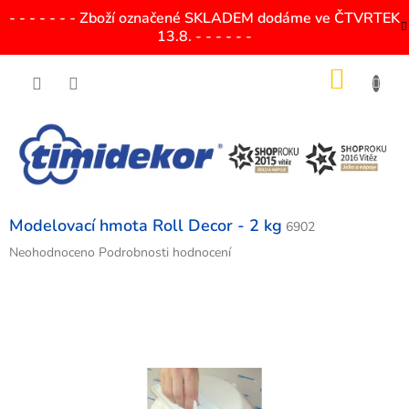
Přejít
- - - - - - - Zboží označené SKLADEM dodáme ve ČTVRTEK
na
13.8. - - - - - -
obsah
NÁKU
KOŠÍK
Modelovací hmota Roll Decor - 2 kg
6902
Průměrné
Neohodnoceno
Podrobnosti hodnocení
hodnocení
produktu
je
0,0
z
5
hvězdiček.