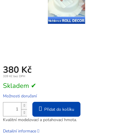
380 Kč
339 Kč bez DPH
Měrná
Skladem ✔
cena:
Možnosti doručení
Přidat do košíku
Kvalitní modelovací a potahovací hmota.
Detailní informace