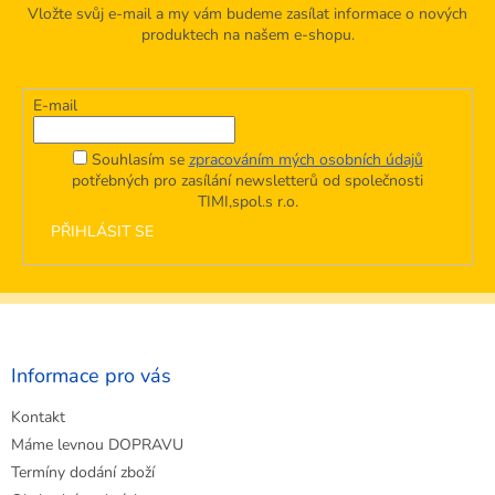
Vložte svůj e-mail a my vám budeme zasílat informace o nových
produktech na našem e-shopu.
E-mail
Souhlasím se
zpracováním mých osobních údajů
potřebných pro zasílání newsletterů od společnosti
TIMI,spol.s r.o.
PŘIHLÁSIT SE
Z
á
p
a
Informace pro vás
t
Kontakt
í
Máme levnou DOPRAVU
Termíny dodání zboží