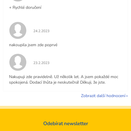
+ Rychlé doručení
Hodnocení obchodu je 5 z 5 hvězdiček.
24.2.2023
nakoupila jsem zde poprvé
Hodnocení obchodu je 5 z 5 hvězdiček.
23.2.2023
Nakupuji zde pravidelně. Už několik let. A jsem pokaždé moc
spokojená. Dodací lhůta je neskutečná! Děkuji, že jste.
Zobrazit další hodnocení
Odebírat newsletter