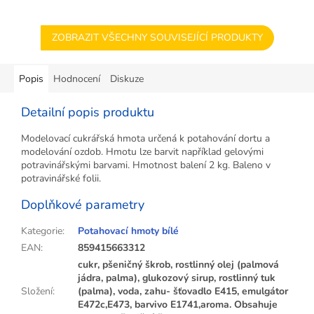
ZOBRAZIT VŠECHNY SOUVISEJÍCÍ PRODUKTY
Popis
Hodnocení
Diskuze
Detailní popis produktu
Modelovací cukrářská hmota určená k potahování dortu a
modelování ozdob. Hmotu lze barvit například gelovými
potravinářskými barvami. Hmotnost balení 2 kg. Baleno v
potravinářské folii.
Doplňkové parametry
Kategorie
:
Potahovací hmoty bílé
EAN
:
859415663312
cukr, pšeničný škrob, rostlinný olej (palmová
jádra, palma), glukozový sirup, rostlinný tuk
Složení
:
(palma), voda, zahu- šťovadlo E415, emulgátor
E472c,E473, barvivo E1741,aroma. Obsahuje