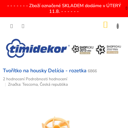
Přejít
- - - - - - - Zboží označené SKLADEM dodáme v ÚTERÝ
na
11.8. - - - - - -
obsah
NÁKU
KOŠÍK
Tvořítko na housky Delícia - rozetka
6866
Průměrné
2 hodnocení
Podrobnosti hodnocení
hodnocení
Značka:
Tescoma, Česká republika
produktu
je
5,0
z
5
hvězdiček.