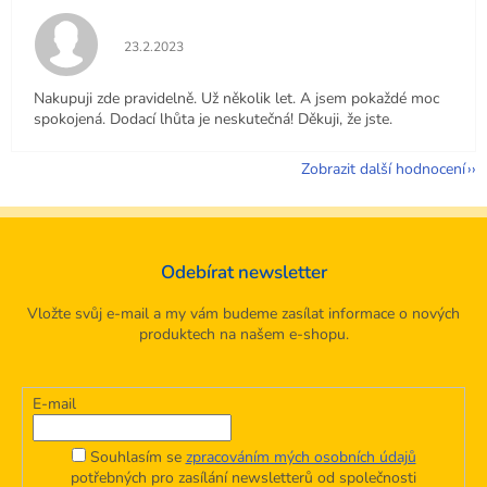
Hodnocení obchodu je 5 z 5 hvězdiček.
23.2.2023
Nakupuji zde pravidelně. Už několik let. A jsem pokaždé moc
spokojená. Dodací lhůta je neskutečná! Děkuji, že jste.
Zobrazit další hodnocení
Odebírat newsletter
Vložte svůj e-mail a my vám budeme zasílat informace o nových
produktech na našem e-shopu.
E-mail
Souhlasím se
zpracováním mých osobních údajů
potřebných pro zasílání newsletterů od společnosti