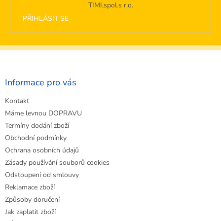
TIMI,spol.s r.o.
PŘIHLÁSIT SE
Z
á
p
a
Informace pro vás
t
Kontakt
í
Máme levnou DOPRAVU
Termíny dodání zboží
Obchodní podmínky
Ochrana osobních údajů
Zásady používání souborů cookies
Odstoupení od smlouvy
Reklamace zboží
Způsoby doručení
Jak zaplatit zboží