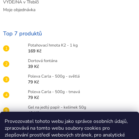
VÝDEJNA v Třebíči
Moje objednávka
Top 7 produktů
Potahovací hmota K2 - 1 kg
169 Kč
Dortová fontána
39 Kč
Poleva Carla - 500g - světlá
79 Kč
Poleva Carla - 500g - tmavá
79 Kč
Gel na jedlý papír - kelímek 50g
49 Kč
Provozovatel tohoto webu jako správce osobních údajů,
Gelová barva Wilton 28g - červená RED
zpracovává na tomto webu soubory cookies pro
89 Kč
zlepšování prostředí webových stránek, pro analytické
Dortová svíčka číslice bílá - 3