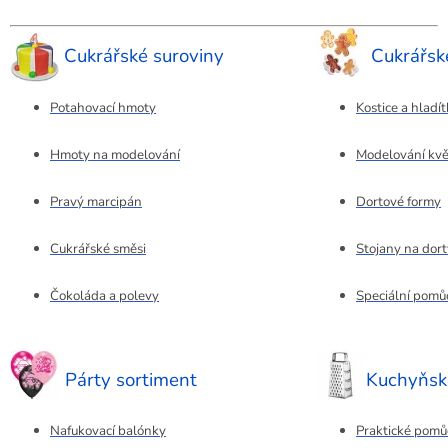
Cukrářské suroviny
Cukrářs
Potahovací hmoty
Kostice a hladí
Hmoty na modelování
Modelování kvě
Pravý marcipán
Dortové formy
Cukrářské směsi
Stojany na dort
Čokoláda a polevy
Speciální pomů
Párty sortiment
Kuchyňsk
Nafukovací balónky
Praktické pomů