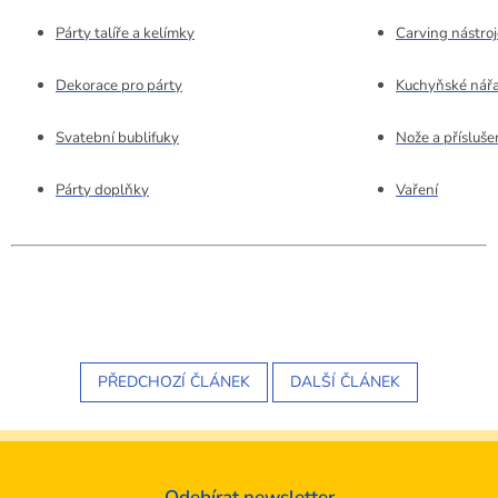
Párty talíře a kelímky
Carving nástroj
Dekorace pro párty
Kuchyňské nářa
Svatební bublifuky
Nože a přísluše
Párty doplňky
Vaření
PŘEDCHOZÍ ČLÁNEK
DALŠÍ ČLÁNEK
Odebírat newsletter