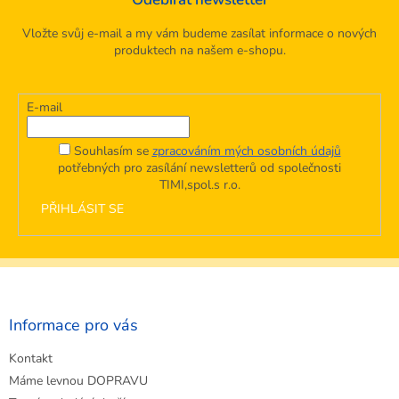
Vložte svůj e-mail a my vám budeme zasílat informace o nových
produktech na našem e-shopu.
E-mail
Souhlasím se
zpracováním mých osobních údajů
potřebných pro zasílání newsletterů od společnosti
TIMI,spol.s r.o.
PŘIHLÁSIT SE
Z
á
p
a
Informace pro vás
t
Kontakt
í
Máme levnou DOPRAVU