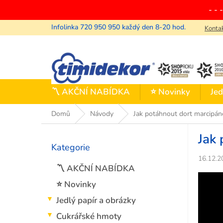
Přejít
- - 
na
obsah
Konta
〽️ AKČNÍ NABÍDKA
⭐ Novinky
Jed
Domů
Návody
Jak potáhnout dort marcipá
P
Jak
o
Kategorie
Přeskočit
s
kategorie
16.12.2
t
〽️ AKČNÍ NABÍDKA
r
a
⭐ Novinky
n
Jedlý papír a obrázky
n
í
Cukrářské hmoty