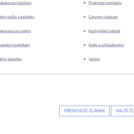
afukovací balónky
Praktické pomůcky
árty talíře a kelímky
Carving nástroje
ekorace pro párty
Kuchyňské nářadí
vatební bublifuky
Nože a příslušenství
árty doplňky
Vaření
PŘEDCHOZÍ ČLÁNEK
DALŠÍ Č