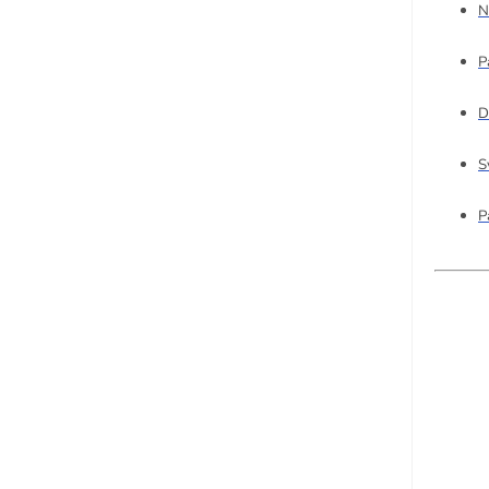
N
P
D
S
P