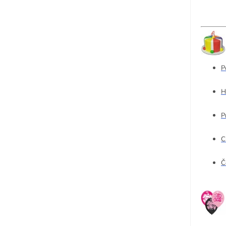
P
H
P
C
Č