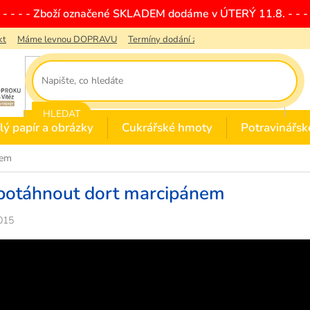
- - - - - Zboží označené SKLADEM dodáme v ÚTERÝ 11.8. - - - 
kt
Máme levnou DOPRAVU
Termíny dodání zboží
Obchodní podmínky
HLEDAT
lý papír a obrázky
Cukrářské hmoty
Potravinářsk
nem
 potáhnout dort marcipánem
015