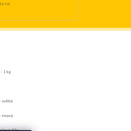
s r.o.
- 1 kg
- světlá
 - tmavá
kelímek 50g