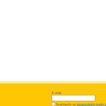
E-mail
Souhlasím se
zpracováním mých o