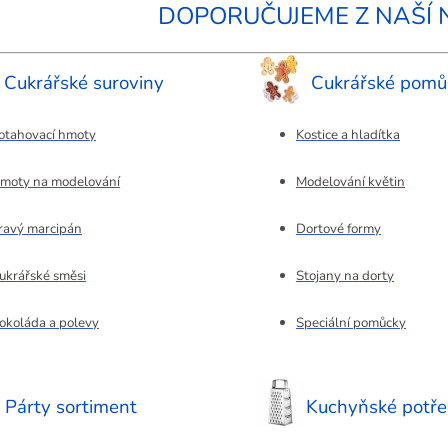
DOPORUČUJEME Z NAŠÍ 
Cukrářské suroviny
Cukrářské pomů
otahovací hmoty
Kostice a hladítka
moty na modelování
Modelování květin
ravý marcipán
Dortové formy
ukrářské směsi
Stojany na dorty
okoláda a polevy
Speciální pomůcky
Párty sortiment
Kuchyňské potř