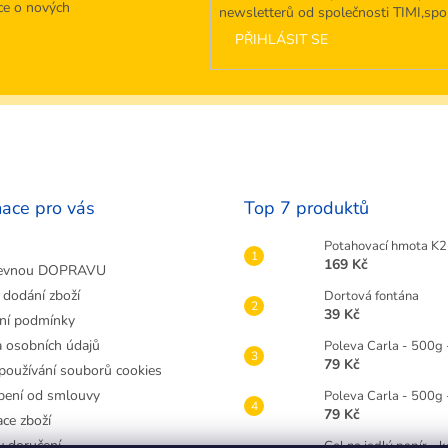
ce o nových
newsletterů od společnosti TIMI,spol.
PŘIHLÁSIT SE
mace pro vás
Top 7 produktů
Potahovací hmota K2 
169 Kč
evnou DOPRAVU
 dodání zboží
Dortová fontána
39 Kč
ní podmínky
 osobních údajů
Poleva Carla - 500g 
79 Kč
používání souborů cookies
ení od smlouvy
Poleva Carla - 500g
79 Kč
ce zboží
 doručení
Gel na jedlý papír - 