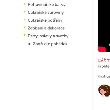
p
Potravinářské barvy
a
n
Cukrářské suroviny
e
Cukrářské potřeby
l
Zdobení a dekorace
Párty, oslavy a svatby
► Zboží dle pohádek
NÁŠ TI
Prohlé
Kvalit