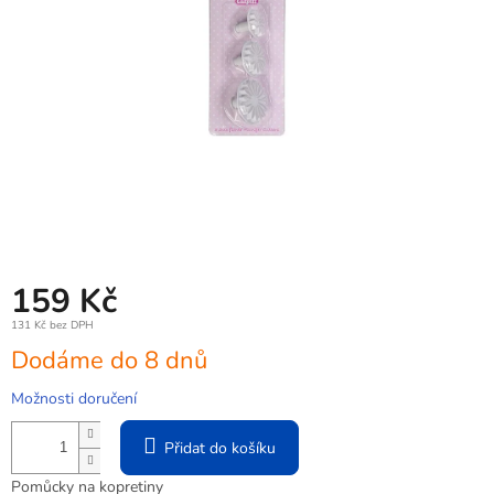
159 Kč
131 Kč bez DPH
Měrná
Dodáme do 8 dnů
cena:
Možnosti doručení
Přidat do košíku
Pomůcky na kopretiny