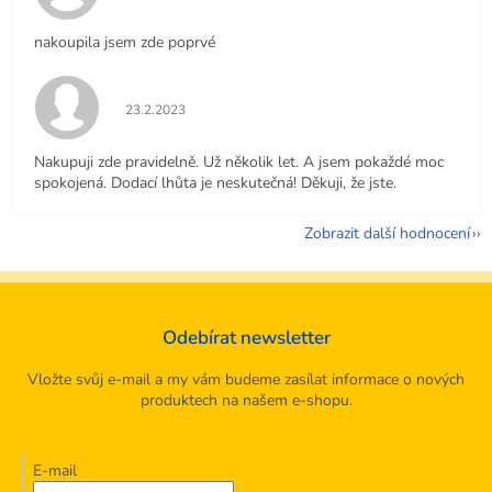
nakoupila jsem zde poprvé
Hodnocení obchodu je 5 z 5 hvězdiček.
23.2.2023
Nakupuji zde pravidelně. Už několik let. A jsem pokaždé moc
spokojená. Dodací lhůta je neskutečná! Děkuji, že jste.
Zobrazit další hodnocení
Odebírat newsletter
Vložte svůj e-mail a my vám budeme zasílat informace o nových
produktech na našem e-shopu.
E-mail