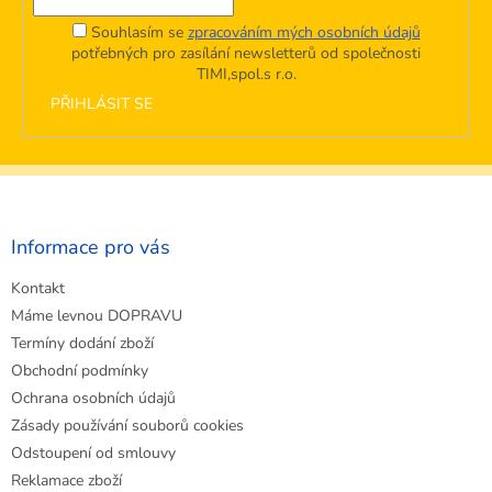
Souhlasím se
zpracováním mých osobních údajů
potřebných pro zasílání newsletterů od společnosti
TIMI,spol.s r.o.
PŘIHLÁSIT SE
Z
á
p
a
Informace pro vás
t
Kontakt
í
Máme levnou DOPRAVU
Termíny dodání zboží
Obchodní podmínky
Ochrana osobních údajů
Zásady používání souborů cookies
Odstoupení od smlouvy
Reklamace zboží