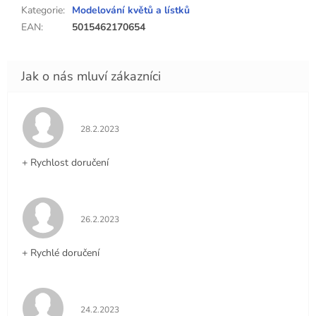
Kategorie
:
Modelování květů a lístků
EAN
:
5015462170654
Hodnocení obchodu je 5 z 5 hvězdiček.
28.2.2023
+ Rychlost doručení
Hodnocení obchodu je 5 z 5 hvězdiček.
26.2.2023
+ Rychlé doručení
Hodnocení obchodu je 5 z 5 hvězdiček.
24.2.2023