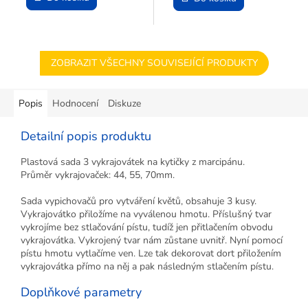
ZOBRAZIT VŠECHNY SOUVISEJÍCÍ PRODUKTY
Popis
Hodnocení
Diskuze
Detailní popis produktu
Plastová sada 3 vykrajovátek na kytičky z marcipánu.
Průměr vykrajovaček: 44, 55, 70mm.
Sada vypichovačů pro vytváření květů, obsahuje 3 kusy.
Vykrajovátko přiložíme na vyválenou hmotu. Příslušný tvar
vykrojíme bez stlačování pístu, tudíž jen přitlačením obvodu
vykrajovátka. Vykrojený tvar nám zůstane uvnitř. Nyní pomocí
pístu hmotu vytlačíme ven. Lze tak dekorovat dort přiložením
vykrajovátka přímo na něj a pak následným stlačením pístu.
Doplňkové parametry