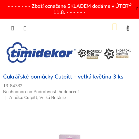
Přejít
- - - - - - - Zboží označené SKLADEM dodáme v ÚTERÝ
na
11.8. - - - - - -
obsah
NÁKU
KOŠÍK
Cukrářské pomůcky Culpitt - velká květina 3 ks
13-84782
Průměrné
Neohodnoceno
Podrobnosti hodnocení
hodnocení
Značka:
Culpitt, Velká Británie
produktu
je
0,0
z
5
hvězdiček.