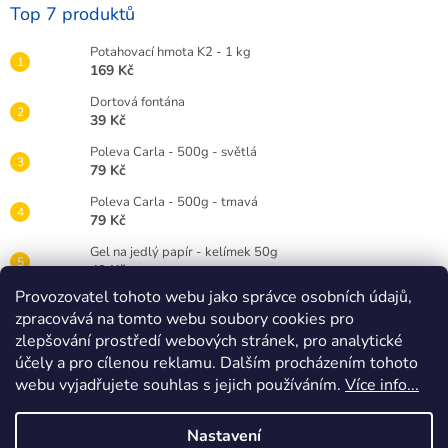
Top 7 produktů
Potahovací hmota K2 - 1 kg
169 Kč
Dortová fontána
39 Kč
Poleva Carla - 500g - světlá
79 Kč
Poleva Carla - 500g - tmavá
79 Kč
Gel na jedlý papír - kelímek 50g
49 Kč
Provozovatel tohoto webu jako správce osobních údajů,
Gelová barva Wilton 28g - červená RED
zpracovává na tomto webu soubory cookies pro
89 Kč
zlepšování prostředí webových stránek, pro analytické
Dortová svíčka číslice bílá - 3
účely a pro cílenou reklamu. Dalším procházením tohoto
25 Kč
webu vyjadřujete souhlas s jejich používáním.
Více info...
Nastavení
Vytvořil Shoptet