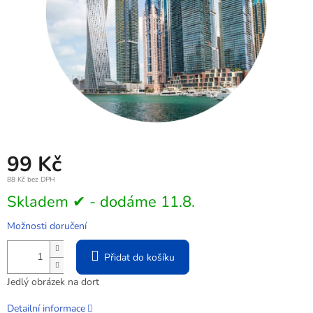
99 Kč
88 Kč bez DPH
Měrná
Skladem ✔ - dodáme 11.8.
cena:
Možnosti doručení
Přidat do košíku
Jedlý obrázek na dort
Detailní informace