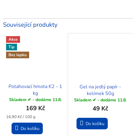
Související produkty
Akce
Tip
Bez lepku
Potahovací hmota K2 - 1
Gel na jedlý papír -
kg
kelímek 50g
Skladem ✔ - dodáme 11.8.
Skladem ✔ - dodáme 11.8.
169 Kč
49 Kč
Měrná
16,90 Kč / 100 g
cena:
Do košíku
Do košíku