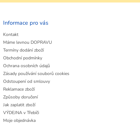
Z
á
p
a
Informace pro vás
t
Kontakt
í
Máme levnou DOPRAVU
Termíny dodání zboží
Obchodní podmínky
Ochrana osobních údajů
Zásady používání souborů cookies
Odstoupení od smlouvy
Reklamace zboží
Způsoby doručení
Jak zaplatit zboží
VÝDEJNA v Třebíči
Moje objednávka