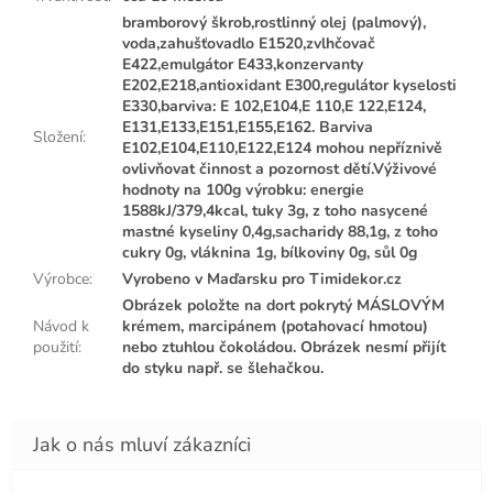
bramborový škrob,rostlinný olej (palmový),
voda,zahušťovadlo E1520,zvlhčovač
E422,emulgátor E433,konzervanty
E202,E218,antioxidant E300,regulátor kyselosti
E330,barviva: E 102,E104,E 110,E 122,E124,
E131,E133,E151,E155,E162. Barviva
Složení
:
E102,E104,E110,E122,E124 mohou nepříznivě
ovlivňovat činnost a pozornost dětí.Výživové
hodnoty na 100g výrobku: energie
1588kJ/379,4kcal, tuky 3g, z toho nasycené
mastné kyseliny 0,4g,sacharidy 88,1g, z toho
cukry 0g, vláknina 1g, bílkoviny 0g, sůl 0g
Výrobce
:
Vyrobeno v Maďarsku pro Timidekor.cz
Obrázek položte na dort pokrytý MÁSLOVÝM
Návod k
krémem, marcipánem (potahovací hmotou)
použití
:
nebo ztuhlou čokoládou. Obrázek nesmí přijít
do styku např. se šlehačkou.