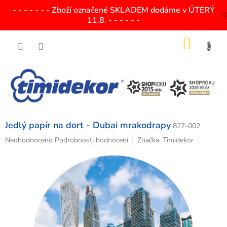
Přejít
- - - - - - - Zboží označené SKLADEM dodáme v ÚTERÝ
na
11.8. - - - - - -
obsah
NÁKU
KOŠÍK
Jedlý papír na dort - Dubai mrakodrapy
827-002
Průměrné
Neohodnoceno
Podrobnosti hodnocení
Značka:
Timidekor
hodnocení
produktu
je
0,0
z
5
hvězdiček.