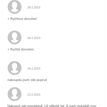
Hodnocení obchodu je 5 z 5 hvězdiček.
28.2.2023
+ Rychlost doručení
Hodnocení obchodu je 5 z 5 hvězdiček.
26.2.2023
+ Rychlé doručení
Hodnocení obchodu je 5 z 5 hvězdiček.
24.2.2023
nakoupila jsem zde poprvé
Hodnocení obchodu je 5 z 5 hvězdiček.
23.2.2023
Nakupuji zde pravidelně. Už několik let. A jsem pokaždé moc