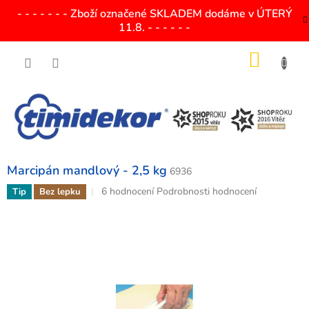
Přejít
- - - - - - - Zboží označené SKLADEM dodáme v ÚTERÝ
na
11.8. - - - - - -
obsah
NÁKU
KOŠÍK
Marcipán mandlový - 2,5 kg
6936
Průměrné
6 hodnocení
Podrobnosti hodnocení
Tip
Bez lepku
hodnocení
produktu
je
4,2
z
5
hvězdiček.