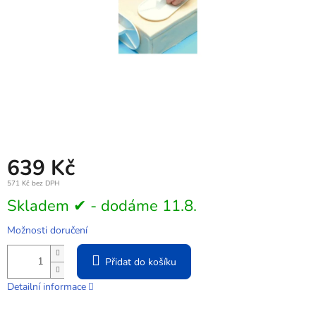
639 Kč
571 Kč bez DPH
Měrná
Skladem ✔ - dodáme 11.8.
cena:
Možnosti doručení
Přidat do košíku
Detailní informace