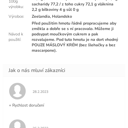
100g
sacharidy 77,2 / z toho cukry 72,1 g vláknina
výrobku
:
2,2 g bílkoviny 4 g sůl 0 g
Výrobce
:
Zeelandia, Holandsko
Před použitím hmotu řádně propracujeme aby
změkla a dobře se s ní pracovalo. Můžeme ji
Návod k
podsypat moučkovým cukrem a pak
použití
:
rozvalujeme. Pod tuto hmotu je na dort vhodný
POUZE MÁSLOVÝ KRÉM (bez šlehačky a bez
mascarpone).
Hodnocení obchodu je 5 z 5 hvězdiček.
28.2.2023
+ Rychlost doručení
Hodnocení obchodu je 5 z 5 hvězdiček.