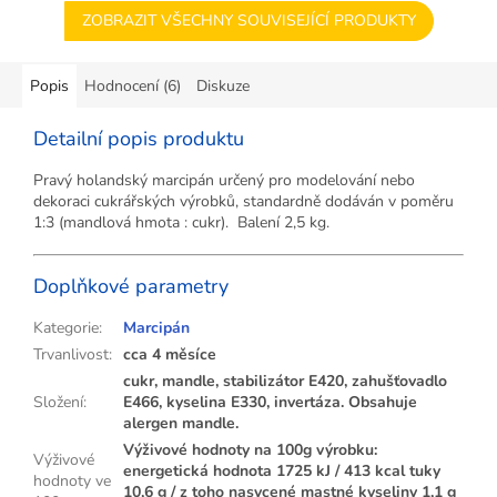
ZOBRAZIT VŠECHNY SOUVISEJÍCÍ PRODUKTY
Popis
Hodnocení (6)
Diskuze
Detailní popis produktu
Pravý holandský marcipán určený pro modelování nebo
dekoraci cukrářských výrobků, standardně dodáván v poměru
1:3 (mandlová hmota : cukr). Balení 2,5 kg.
Doplňkové parametry
Kategorie
:
Marcipán
Trvanlivost
:
cca 4 měsíce
cukr, mandle, stabilizátor E420, zahušťovadlo
Složení
:
E466, kyselina E330, invertáza. Obsahuje
alergen mandle.
Výživové hodnoty na 100g výrobku:
Výživové
energetická hodnota 1725 kJ / 413 kcal tuky
hodnoty ve
10,6 g / z toho nasycené mastné kyseliny 1,1 g