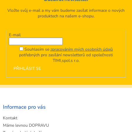
Vložte svůj e-mail a my vám budeme zasílat informace o nových
produktech na našem e-shopu.
E-mail
Souhlasím se
zpracováním mých osobních údajů
potřebných pro zasílání newsletterů od společnosti
TIMI,spol.s r.o.
PŘIHLÁSIT SE
Z
á
p
a
Informace pro vás
t
Kontakt
í
Máme levnou DOPRAVU