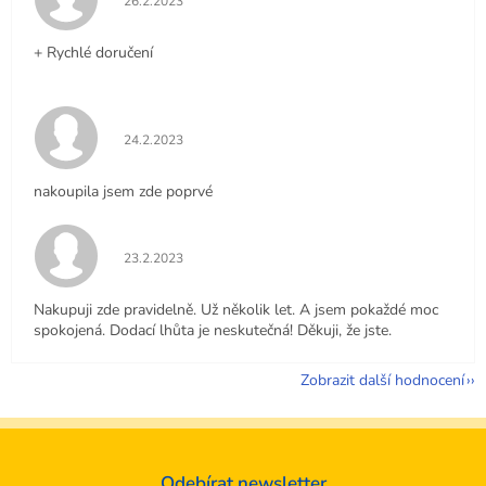
26.2.2023
+ Rychlé doručení
Hodnocení obchodu je 5 z 5 hvězdiček.
24.2.2023
nakoupila jsem zde poprvé
Hodnocení obchodu je 5 z 5 hvězdiček.
23.2.2023
Nakupuji zde pravidelně. Už několik let. A jsem pokaždé moc
spokojená. Dodací lhůta je neskutečná! Děkuji, že jste.
Zobrazit další hodnocení
Odebírat newsletter