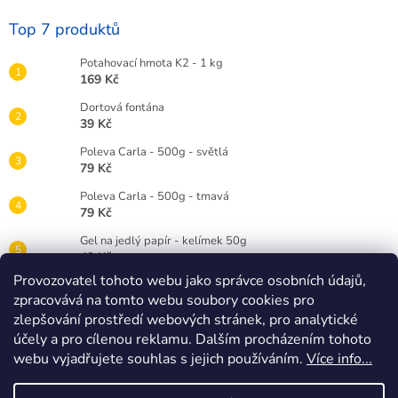
Top 7 produktů
Potahovací hmota K2 - 1 kg
169 Kč
Dortová fontána
39 Kč
Poleva Carla - 500g - světlá
79 Kč
Poleva Carla - 500g - tmavá
79 Kč
Gel na jedlý papír - kelímek 50g
49 Kč
Provozovatel tohoto webu jako správce osobních údajů,
Gelová barva Wilton 28g - červená RED
zpracovává na tomto webu soubory cookies pro
89 Kč
zlepšování prostředí webových stránek, pro analytické
Dortová svíčka číslice bílá - 3
účely a pro cílenou reklamu. Dalším procházením tohoto
25 Kč
webu vyjadřujete souhlas s jejich používáním.
Více info...