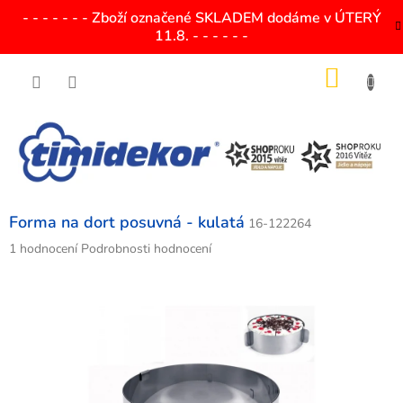
Přejít
- - - - - - - Zboží označené SKLADEM dodáme v ÚTERÝ
na
11.8. - - - - - -
obsah
NÁKU
KOŠÍK
Forma na dort posuvná - kulatá
16-122264
Průměrné
1 hodnocení
Podrobnosti hodnocení
hodnocení
produktu
je
5,0
z
5
hvězdiček.