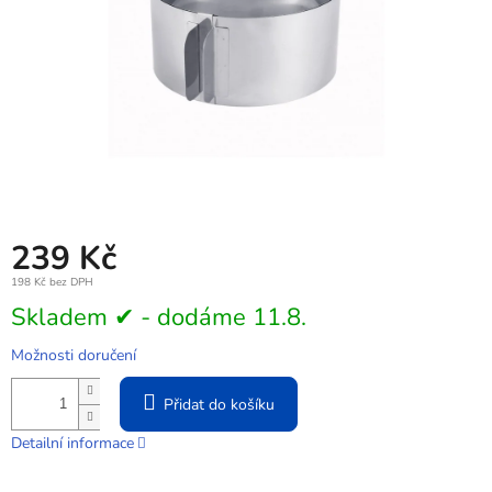
239 Kč
198 Kč bez DPH
Měrná
Skladem ✔ - dodáme 11.8.
cena:
Možnosti doručení
Přidat do košíku
Detailní informace