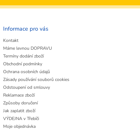
Z
á
p
a
Informace pro vás
t
Kontakt
í
Máme levnou DOPRAVU
Termíny dodání zboží
Obchodní podmínky
Ochrana osobních údajů
Zásady používání souborů cookies
Odstoupení od smlouvy
Reklamace zboží
Způsoby doručení
Jak zaplatit zboží
VÝDEJNA v Třebíči
Moje objednávka