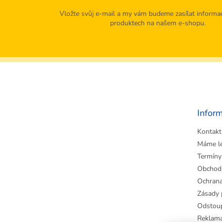
Vložte svůj e-mail a my vám budeme zasílat informa
produktech na našem e-shopu.
Z
á
p
a
t
Infor
í
Kontakt
Máme l
Termíny
Obchod
Ochrana
Zásady 
Odstoup
Reklama