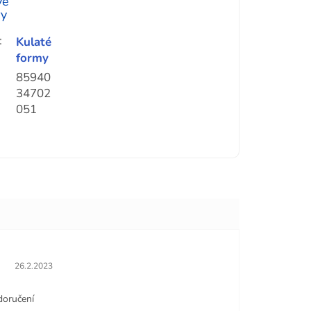
vé
ry
:
Kulaté
formy
85940
34702
051
Hodnocení obchodu je 5 z 5 hvězdiček.
26.2.2023
doručení