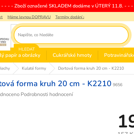
- - - - - Zboží označené SKLADEM dodáme v ÚTERÝ 11.8. - - - 
kt
Máme levnou DOPRAVU
Termíny dodání zboží
Obchodní podmínky
HLEDAT
lý papír a obrázky
Cukrářské hmoty
Potravinářsk
lechy
Kulaté formy
Dortová forma kruh 20 cm - K2210
tová forma kruh 20 cm - K2210
9656
rné
dnoceno
Podrobnosti hodnocení
cení
ktu
1