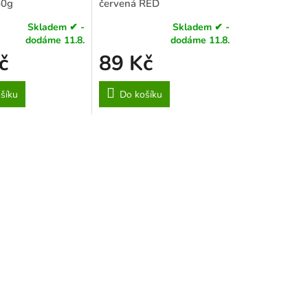
50g
červená RED
Skladem ✔ -
Skladem ✔ -
Průměrné
dodáme 11.8.
dodáme 11.8.
hodnocení
č
89 Kč
produktu
je
4,1
šíku
Do košíku
z
5
hvězdiček.