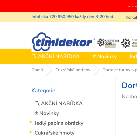
Přejít
- - 
na
obsah
Konta
〽️ AKČNÍ NABÍDKA
⭐ Novinky
Jed
Domů
Cukrářské potřeby
Dortové formy a p
P
Dor
o
Kategorie
Přeskočit
s
Průmě
Neoho
kategorie
t
hodno
〽️ AKČNÍ NABÍDKA
r
produ
a
⭐ Novinky
je
n
Jedlý papír a obrázky
0,0
n
z
í
Cukrářské hmoty