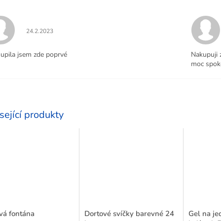
Hodnocení obchodu je 5 z 5 hvězdiček.
24.2.2023
upila jsem zde poprvé
Nakupuji 
moc spoko
sející produkty
vá fontána
Dortové svíčky barevné 24
Gel na jed