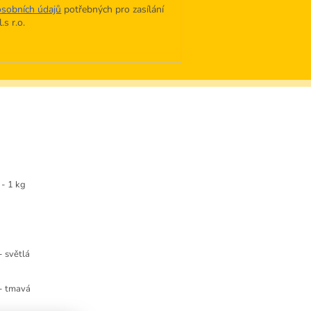
sobních údajů
potřebných pro zasílání
s r.o.
- 1 kg
- světlá
 - tmavá