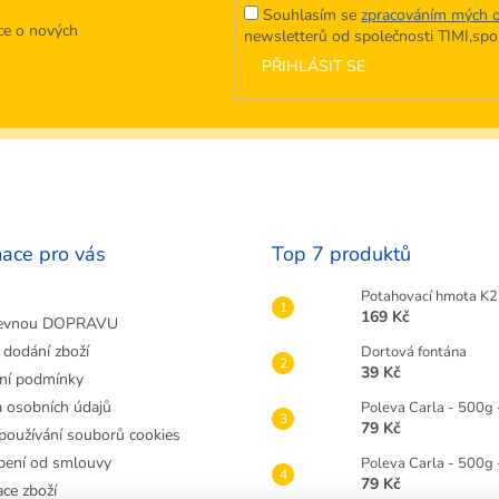
Souhlasím se
zpracováním mých o
ce o nových
newsletterů od společnosti TIMI,spol.
PŘIHLÁSIT SE
mace pro vás
Top 7 produktů
Potahovací hmota K2 
169 Kč
evnou DOPRAVU
 dodání zboží
Dortová fontána
39 Kč
ní podmínky
 osobních údajů
Poleva Carla - 500g 
79 Kč
používání souborů cookies
ení od smlouvy
Poleva Carla - 500g
79 Kč
ce zboží