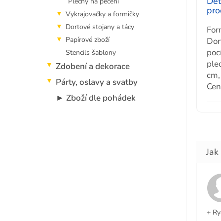
Det
Plechy na pečení
pro
Vykrajovačky a formičky
Dortové stojany a tácy
For
Papírové zboží
Dor
poc
Stencils šablony
ple
Zdobení a dekorace
cm,
Párty, oslavy a svatby
Cen
► Zboží dle pohádek
+ Ry