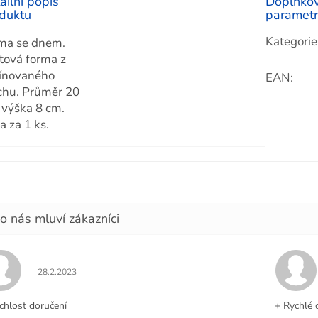
ailní popis
Doplňko
duktu
paramet
Kategorie
ma se dnem.
tová forma z
ínovaného
EAN
:
chu. Průměr 20
 výška 8 cm.
a za 1 ks.
Hodnocení obchodu je 5 z 5 hvězdiček.
28.2.2023
chlost doručení
+ Rychlé 