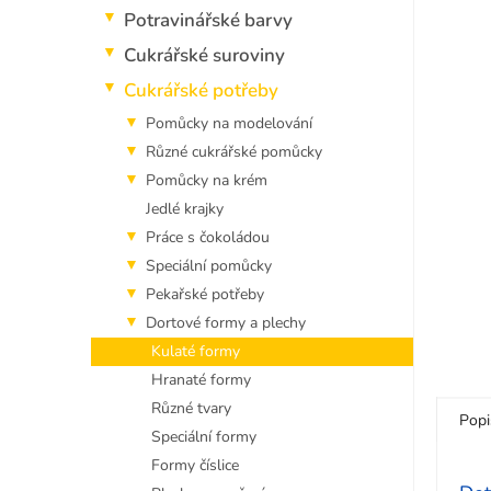
5
p
Potravinářské barvy
hvězdi
a
n
Cukrářské suroviny
e
Cukrářské potřeby
l
Pomůcky na modelování
Různé cukrářské pomůcky
Pomůcky na krém
Jedlé krajky
Práce s čokoládou
Speciální pomůcky
Pekařské potřeby
Dortové formy a plechy
Kulaté formy
Hranaté formy
Různé tvary
Popi
Speciální formy
Formy číslice