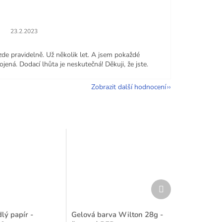
Hodnocení obchodu je 5 z 5 hvězdiček.
23.2.2023
zde pravidelně. Už několik let. A jsem pokaždé
jená. Dodací lhůta je neskutečná! Děkuji, že jste.
Zobrazit další hodnocení
Další
produkt
lý papír -
Gelová barva Wilton 28g -