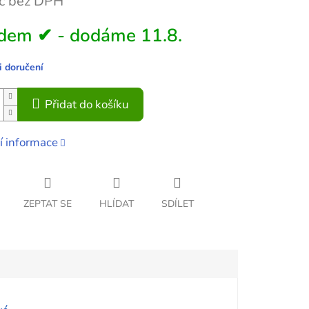
č bez DPH
dem ✔ - dodáme 11.8.
 doručení
Přidat do košíku
í informace
ZEPTAT SE
HLÍDAT
SDÍLET