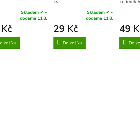
ks
kelímek 
Skladem ✔ -
Skladem ✔ -
rné
Průměrné
Průměrné
dodáme 11.8.
dodáme 11.8.
cení
hodnocení
hodnocení
 Kč
29 Kč
49 K
ktu
produktu
produktu
je
je
5,0
4,4
o košíku
Do košíku
Do ko
z
z
5
5
ček.
hvězdiček.
hvězdiček.