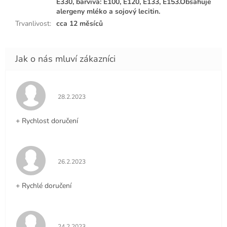
E330, barviva: E100, E120, E133, E153.Obsahuje
alergeny mléko a sojový lecitin.
Trvanlivost
:
cca 12 měsíců
Hodnocení obchodu je 5 z 5 hvězdiček.
28.2.2023
+ Rychlost doručení
Hodnocení obchodu je 5 z 5 hvězdiček.
26.2.2023
+ Rychlé doručení
Hodnocení obchodu je 5 z 5 hvězdiček.
24.2.2023