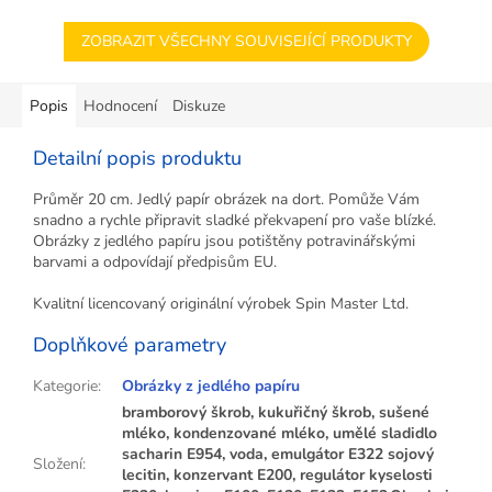
ZOBRAZIT VŠECHNY SOUVISEJÍCÍ PRODUKTY
Popis
Hodnocení
Diskuze
Detailní popis produktu
Průměr 20 cm. Jedlý papír obrázek na dort. Pomůže Vám
snadno a rychle připravit sladké překvapení pro vaše blízké.
Obrázky z jedlého papíru jsou potištěny potravinářskými
barvami a odpovídají předpisům EU.
Kvalitní licencovaný originální výrobek Spin Master Ltd.
Doplňkové parametry
Kategorie
:
Obrázky z jedlého papíru
bramborový škrob, kukuřičný škrob, sušené
mléko, kondenzované mléko, umělé sladidlo
sacharin E954, voda, emulgátor E322 sojový
Složení
:
lecitin, konzervant E200, regulátor kyselosti