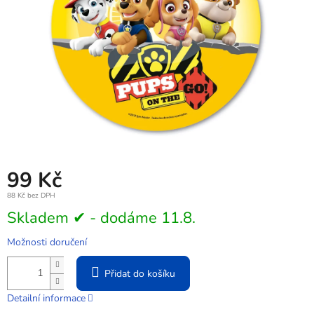
99 Kč
88 Kč bez DPH
Měrná
Skladem ✔ - dodáme 11.8.
cena:
Možnosti doručení
Přidat do košíku
Detailní informace