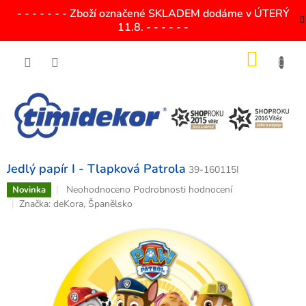
Přejít
- - - - - - - Zboží označené SKLADEM dodáme v ÚTERÝ
na
11.8. - - - - - -
obsah
NÁKU
KOŠÍK
Jedlý papír I - Tlapková Patrola
39-160115I
Průměrné
Neohodnoceno
Podrobnosti hodnocení
Novinka
hodnocení
Značka:
deKora, Španělsko
produktu
je
0,0
z
5
hvězdiček.