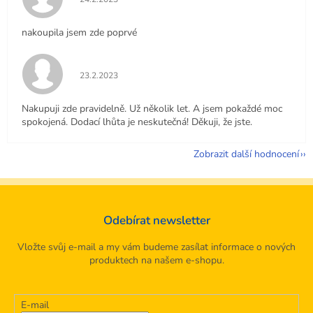
nakoupila jsem zde poprvé
Hodnocení obchodu je 5 z 5 hvězdiček.
23.2.2023
Nakupuji zde pravidelně. Už několik let. A jsem pokaždé moc
spokojená. Dodací lhůta je neskutečná! Děkuji, že jste.
Zobrazit další hodnocení
Odebírat newsletter
Vložte svůj e-mail a my vám budeme zasílat informace o nových
produktech na našem e-shopu.
E-mail