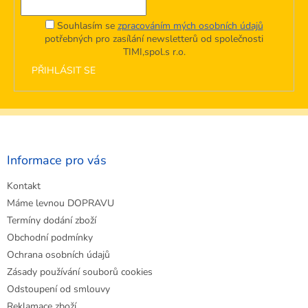
Souhlasím se
zpracováním mých osobních údajů
potřebných pro zasílání newsletterů od společnosti
TIMI,spol.s r.o.
PŘIHLÁSIT SE
Z
á
p
a
Informace pro vás
t
Kontakt
í
Máme levnou DOPRAVU
Termíny dodání zboží
Obchodní podmínky
Ochrana osobních údajů
Zásady používání souborů cookies
Odstoupení od smlouvy
Reklamace zboží