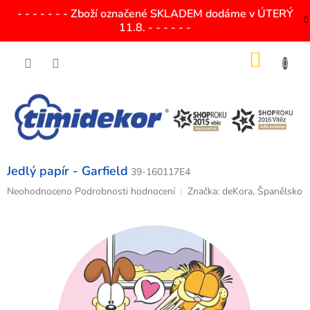
Přejít
- - - - - - - Zboží označené SKLADEM dodáme v ÚTERÝ
na
11.8. - - - - - -
obsah
NÁKU
KOŠÍK
Jedlý papír - Garfield
39-160117E4
Průměrné
Neohodnoceno
Podrobnosti hodnocení
Značka:
deKora, Španělsko
hodnocení
produktu
je
0,0
z
5
hvězdiček.