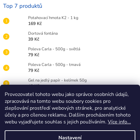
Top 7 produktů
Potahovací hmota K2 - 1 kg
169 Kč
Dortová fontána
39 Kč
Poleva Carla - 500g - světlá
79 Kč
Poleva Carla - 500g - tmavá
79 Kč
Gel na jedlý papír - kelímek 50g
49 Kč
Provozovatel tohoto webu jako správce osobních údajů,
Gelová barva Wilton 28g - červená RED
zpracovává na tomto webu soubory cookies pro
89 Kč
zlepšování prostředí webových stránek, pro analytické
Dortová svíčka číslice bílá - 3
účely a pro cílenou reklamu. Dalším procházením tohoto
25 Kč
webu vyjadřujete souhlas s jejich používáním.
Více info...
Nastavení
Vytvořil Shoptet