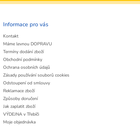
Z
á
p
a
Informace pro vás
t
Kontakt
í
Máme levnou DOPRAVU
Termíny dodání zboží
Obchodní podmínky
Ochrana osobních údajů
Zásady používání souborů cookies
Odstoupení od smlouvy
Reklamace zboží
Způsoby doručení
Jak zaplatit zboží
VÝDEJNA v Třebíči
Moje objednávka