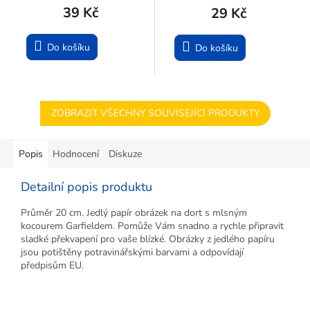
39 Kč
29 Kč
Do košíku
Do košíku
ZOBRAZIT VŠECHNY SOUVISEJÍCÍ PRODUKTY
Popis
Hodnocení
Diskuze
Detailní popis produktu
Průměr 20 cm. Jedlý papír obrázek na dort s mlsným
kocourem Garfieldem. Pomůže Vám snadno a rychle připravit
sladké překvapení pro vaše blízké. Obrázky z jedlého papíru
jsou potištěny potravinářskými barvami a odpovídají
předpisům EU.