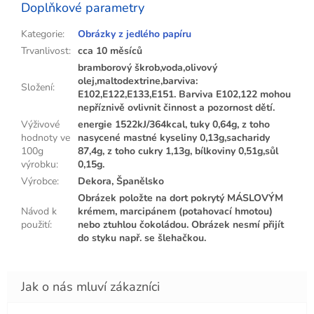
Doplňkové parametry
Kategorie
:
Obrázky z jedlého papíru
Trvanlivost
:
cca 10 měsíců
bramborový škrob,voda,olivový
olej,maltodextrine,barviva:
Složení
:
E102,E122,E133,E151. Barviva E102,122 mohou
nepříznivě ovlivnit činnost a pozornost dětí.
Výživové
energie 1522kJ/364kcal, tuky 0,64g, z toho
hodnoty ve
nasycené mastné kyseliny 0,13g,sacharidy
100g
87,4g, z toho cukry 1,13g, bílkoviny 0,51g,sůl
výrobku
:
0,15g.
Výrobce
:
Dekora, Španělsko
Obrázek položte na dort pokrytý MÁSLOVÝM
Návod k
krémem, marcipánem (potahovací hmotou)
použití
:
nebo ztuhlou čokoládou. Obrázek nesmí přijít
do styku např. se šlehačkou.