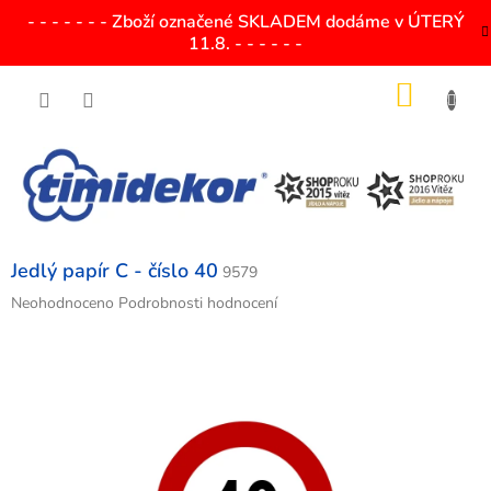
Přejít
- - - - - - - Zboží označené SKLADEM dodáme v ÚTERÝ
na
11.8. - - - - - -
obsah
NÁKU
KOŠÍK
Jedlý papír C - číslo 40
9579
Průměrné
Neohodnoceno
Podrobnosti hodnocení
hodnocení
produktu
je
0,0
z
5
hvězdiček.