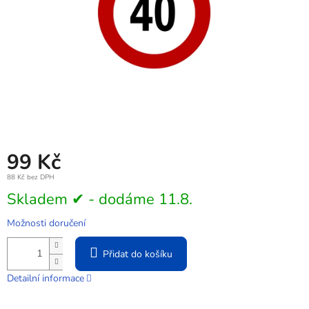
99 Kč
88 Kč bez DPH
Měrná
Skladem ✔ - dodáme 11.8.
cena:
Možnosti doručení
Přidat do košíku
Detailní informace