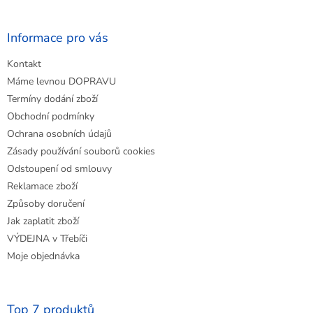
á
p
a
Informace pro vás
t
Kontakt
í
Máme levnou DOPRAVU
Termíny dodání zboží
Obchodní podmínky
Ochrana osobních údajů
Zásady používání souborů cookies
Odstoupení od smlouvy
Reklamace zboží
Způsoby doručení
Jak zaplatit zboží
VÝDEJNA v Třebíči
Moje objednávka
Top 7 produktů