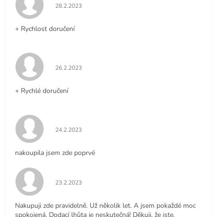
Hodnocení obchodu je 5 z 5 hvězdiček.
28.2.2023
+ Rychlost doručení
Hodnocení obchodu je 5 z 5 hvězdiček.
26.2.2023
+ Rychlé doručení
Hodnocení obchodu je 5 z 5 hvězdiček.
24.2.2023
nakoupila jsem zde poprvé
Hodnocení obchodu je 5 z 5 hvězdiček.
23.2.2023
Nakupuji zde pravidelně. Už několik let. A jsem pokaždé moc
spokojená. Dodací lhůta je neskutečná! Děkuji, že jste.