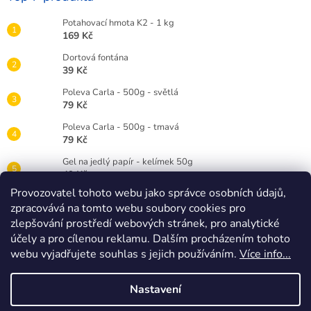
Potahovací hmota K2 - 1 kg
169 Kč
Dortová fontána
39 Kč
Poleva Carla - 500g - světlá
79 Kč
Poleva Carla - 500g - tmavá
79 Kč
Gel na jedlý papír - kelímek 50g
49 Kč
Provozovatel tohoto webu jako správce osobních údajů,
Gelová barva Wilton 28g - červená RED
zpracovává na tomto webu soubory cookies pro
89 Kč
zlepšování prostředí webových stránek, pro analytické
Dortová svíčka číslice bílá - 3
účely a pro cílenou reklamu. Dalším procházením tohoto
25 Kč
webu vyjadřujete souhlas s jejich používáním.
Více info...
Nastavení
Vytvořil Shoptet