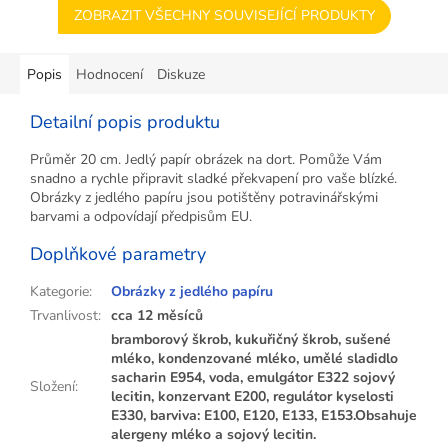
ZOBRAZIT VŠECHNY SOUVISEJÍCÍ PRODUKTY
Popis
Hodnocení
Diskuze
Detailní popis produktu
Průměr 20 cm. Jedlý papír obrázek na dort. Pomůže Vám
snadno a rychle připravit sladké překvapení pro vaše blízké.
Obrázky z jedlého papíru jsou potištěny potravinářskými
barvami a odpovídají předpisům EU.
Doplňkové parametry
Kategorie
:
Obrázky z jedlého papíru
Trvanlivost
:
cca 12 měsíců
bramborový škrob, kukuřičný škrob, sušené
mléko, kondenzované mléko, umělé sladidlo
sacharin E954, voda, emulgátor E322 sojový
Složení
:
lecitin, konzervant E200, regulátor kyselosti
E330, barviva: E100, E120, E133, E153.Obsahuje
alergeny mléko a sojový lecitin.