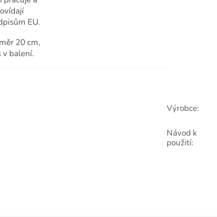
ovídají
dpisům EU.
měr 20 cm,
 v balení.
Výrobce
:
Návod k
použití
: