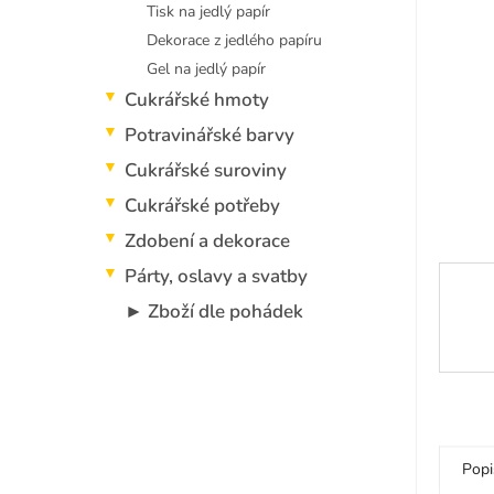
5
p
Tisk na jedlý papír
hvězdi
a
Dekorace z jedlého papíru
n
Gel na jedlý papír
e
Cukrářské hmoty
l
Potravinářské barvy
Cukrářské suroviny
Cukrářské potřeby
Zdobení a dekorace
Párty, oslavy a svatby
► Zboží dle pohádek
Popi