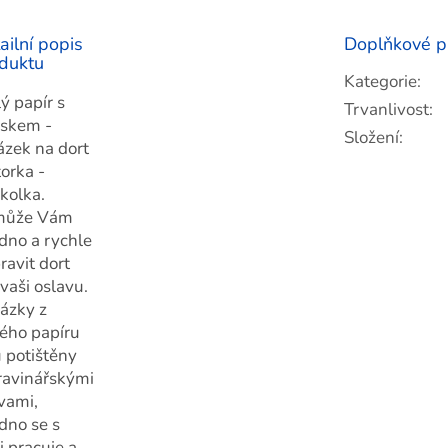
ailní popis
Doplňkové p
duktu
Kategorie
:
ý papír s
Trvanlivost
:
iskem -
Složení
:
ázek na dort
orka -
řkolka.
může Vám
dno a rychle
ravit dort
 vaši oslavu.
ázky z
lého papíru
u potištěny
ravinářskými
vami,
dno se s
i pracuje a