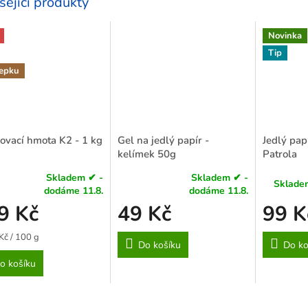
sející produkty
Novinka
Tip
lepku
ovací hmota K2 - 1 kg
Gel na jedlý papír -
Jedlý pap
kelímek 50g
Patrola
Skladem ✔ -
Skladem ✔ -
Sklade
rné
Průměrné
dodáme 11.8.
dodáme 11.8.
cení
hodnocení
9 Kč
49 Kč
99 K
ktu
produktu
je
Kč / 100 g
4,4
Do košíku
Do ko
z
o košíku
5
ček.
hvězdiček.