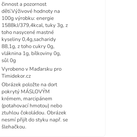
činnost a pozornost
dětí.Výživové hodnoty na
100g výrobku: energie
1588kJ/379,4kcal, tuky 3g, z
toho nasycené mastné
kyseliny 0,4g,sacharidy
88,1g, z toho cukry 0g,
vláknina 1g, bílkoviny 0g,
sůl 0g
Vyrobeno v Maďarsku pro
Timidekor.cz
Obrázek položte na dort
pokrytý MÁSLOVÝM
krémem, marcipánem
(potahovací hmotou) nebo
ztuhlou čokoládou. Obrázek
nesmí přijít do styku např. se
šlehačkou.