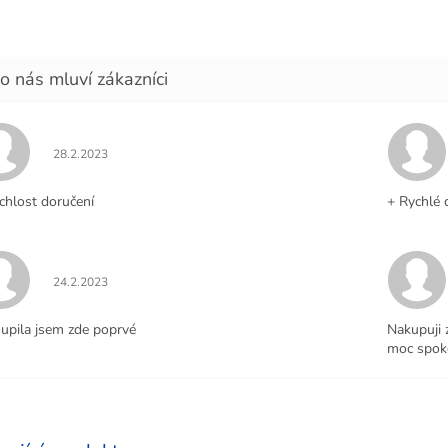
Hodnocení obchodu je 5 z 5 hvězdiček.
28.2.2023
chlost doručení
+ Rychlé 
Hodnocení obchodu je 5 z 5 hvězdiček.
24.2.2023
upila jsem zde poprvé
Nakupuji 
moc spoko