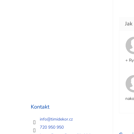
+ Ry
nako
Kontakt
info
@
timidekor.cz
720 950 950