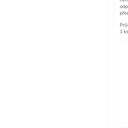
odp
pře
Prů
1 ks