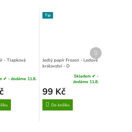
Tip
Další
produkt
ír - Tlapková
Jedlý papír Frozen - Ledové
království - D
Skladem ✔ -
m ✔ - dodáme 11.8.
Průměrné
dodáme 11.8.
hodnocení
č
99 Kč
produktu
je
4,6
šíku
Do košíku
z
5
hvězdiček.