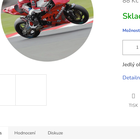
88 Kč
ček.
Měrná
Skla
cena:
Možnosti
Jedlý o
Detailn
TISK
s
Hodnocení
Diskuze