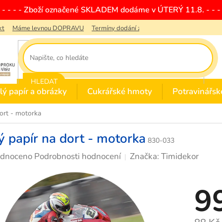
- - - - - Zboží označené SKLADEM dodáme v ÚTERÝ 11.8. - - - 
kt
Máme levnou DOPRAVU
Termíny dodání zboží
Obchodní podmínky
HLEDAT
lý papír a obrázky
Cukrářské hmoty
Potravinářsk
dort - motorka
ý papír na dort - motorka
830-033
rné
dnoceno
Podrobnosti hodnocení
Značka:
Timidekor
cení
ktu
9