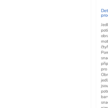
Det
pro
Jedl
pot
obr
mot
čty
Po
sna
přip
pro
Obr
jed
jso
pot
bar
sna
nim