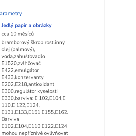
arametry
Jedlý papír a obrázky
cca 10 měsíců
bramborový škrob,rostlinný
olej (palmový),
voda,zahušťovadlo
E1520,zvlhčovač
E422,emulgátor
E433,konzervanty
E202,E218,antioxidant
E300,regulátor kyselosti
E330,barviva: E 102,E104,E
110,E 122,E124,
E131,E133,E151,E155,E162.
Barviva
E102,E104,E110,E122,E124
mohou nepříznivě ovlivňovat