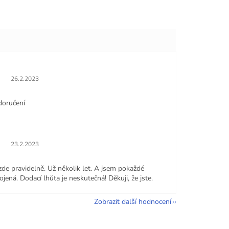
Hodnocení obchodu je 5 z 5 hvězdiček.
26.2.2023
doručení
Hodnocení obchodu je 5 z 5 hvězdiček.
23.2.2023
zde pravidelně. Už několik let. A jsem pokaždé
jená. Dodací lhůta je neskutečná! Děkuji, že jste.
Zobrazit další hodnocení