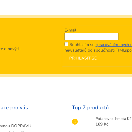
E-mail
Souhlasím se
zpracováním mých o
ce o nových
newsletterů od společnosti TIMI,spol.
PŘIHLÁSIT SE
mace pro vás
Top 7 produktů
Potahovací hmota K2 
169 Kč
evnou DOPRAVU