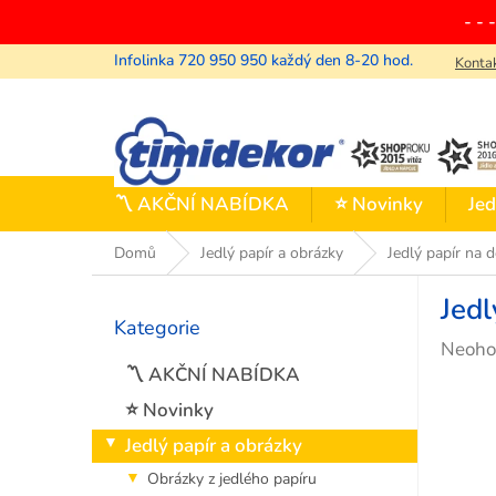
Přejít
- - 
na
obsah
Konta
〽️ AKČNÍ NABÍDKA
⭐ Novinky
Jed
Domů
Jedlý papír a obrázky
Jedlý papír na 
P
Jedl
o
Kategorie
Přeskočit
s
Průmě
Neoho
kategorie
t
hodno
〽️ AKČNÍ NABÍDKA
r
produ
a
⭐ Novinky
je
n
Jedlý papír a obrázky
0,0
n
z
í
Obrázky z jedlého papíru