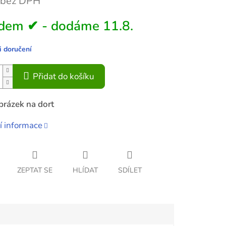
 bez DPH
dem ✔ - dodáme 11.8.
 doručení
Přidat do košíku
brázek na dort
í informace
ZEPTAT SE
HLÍDAT
SDÍLET