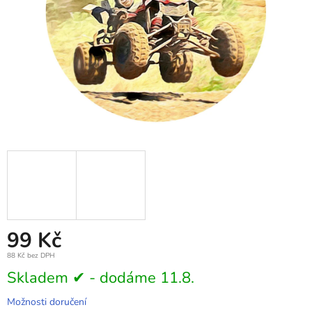
99 Kč
88 Kč bez DPH
Měrná
Skladem ✔ - dodáme 11.8.
cena:
Možnosti doručení