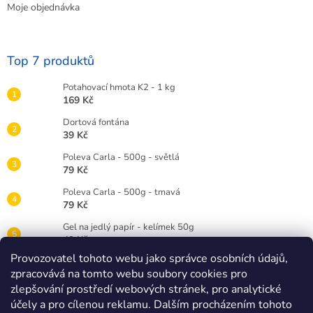
Moje objednávka
Top 7 produktů
Potahovací hmota K2 - 1 kg
169 Kč
Dortová fontána
39 Kč
Poleva Carla - 500g - světlá
79 Kč
Poleva Carla - 500g - tmavá
79 Kč
Gel na jedlý papír - kelímek 50g
49 Kč
Provozovatel tohoto webu jako správce osobních údajů,
Gelová barva Wilton 28g - červená RED
zpracovává na tomto webu soubory cookies pro
89 Kč
zlepšování prostředí webových stránek, pro analytické
Dortová svíčka číslice bílá - 3
účely a pro cílenou reklamu. Dalším procházením tohoto
25 Kč