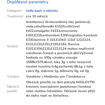
Doplňkové parametry
Kategorie
:
Jedlý papír a obrázky
Trvanlivost
:
cca 10 měsíců
bramborový škrob,rostlinný olej (palmový),
voda,zahušťovadlo E1520,zvlhčovač
E422,emulgátor E433,konzervanty
E202,E218,antioxidant E300,regulátor kyselosti
E330,barviva: E 102,E104,E 110,E 122,E124,
E131,E133,E151,E155,E162. Barviva
Složení
:
E102,E104,E110,E122,E124 mohou nepříznivě
ovlivňovat činnost a pozornost dětí.Výživové
hodnoty na 100g výrobku: energie
1588kJ/379,4kcal, tuky 3g, z toho nasycené
mastné kyseliny 0,4g,sacharidy 88,1g, z toho
cukry 0g, vláknina 1g, bílkoviny 0g, sůl 0g
Výrobce
:
Vyrobeno v Maďarsku pro Timidekor.cz
Obrázek položte na dort pokrytý MÁSLOVÝM
Návod k
krémem, marcipánem (potahovací hmotou)
použití
:
nebo ztuhlou čokoládou. Obrázek nesmí přijít
do styku např. se šlehačkou.