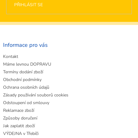
PŘIHLÁSIT SE
Z
á
p
a
Informace pro vás
t
Kontakt
í
Máme levnou DOPRAVU
Termíny dodání zboží
Obchodní podmínky
Ochrana osobních údajů
Zásady používání souborů cookies
Odstoupení od smlouvy
Reklamace zboží
Způsoby doručení
Jak zaplatit zboží
VÝDEJNA v Třebíči