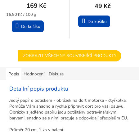
169 Kč
49 Kč
Měrná
16,90 Kč / 100 g
cena:
Do košíku
Do košíku
ZOBRAZIT VŠECHNY SOUVISEJÍCÍ PRODUKTY
Popis
Hodnocení
Diskuze
Detailní popis produktu
Jedlý papír s potiskem - obrázek na dort motorka - čtyřkolka.
Pomůže Vám snadno a rychle připravit dort pro vaši oslavu.
Obrázky z jedlého papíru jsou potištěny potravinářskými
barvami, snadno se s nimi pracuje a odpovídají předpisům EU.
Průměr 20 cm, 1 ks v balení.