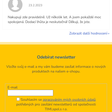
Hodnocení obchodu je 5 z 5 hvězdiček.
23.2.2023
Nakupuji zde pravidelně. Už několik let. A jsem pokaždé moc
spokojená. Dodací lhůta je neskutečná! Děkuji, že jste.
Zobrazit další hodnocení
Odebírat newsletter
Vložte svůj e-mail a my vám budeme zasílat informace o nových
produktech na našem e-shopu.
E-mail
Souhlasím se
zpracováním mých osobních údajů
potřebných pro zasílání newsletterů od společnosti
TIMI,spol.s r.o.