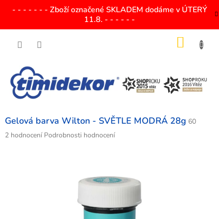
Přejít
- - - - - - - Zboží označené SKLADEM dodáme v ÚTERÝ
na
11.8. - - - - - -
obsah
NÁKU
KOŠÍK
Gelová barva Wilton - SVĚTLE MODRÁ 28g
60
Průměrné
2 hodnocení
Podrobnosti hodnocení
hodnocení
produktu
je
4,5
z
5
hvězdiček.