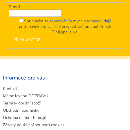
E-mail
Souhlasím se
zpracováním mých osobních údajů
potřebných pro zasílání newsletterů od společnosti
TIMI,spol.s r.o.
PŘIHLÁSIT SE
Z
á
p
a
Informace pro vás
t
Kontakt
í
Máme levnou DOPRAVU
Termíny dodání zboží
Obchodní podmínky
Ochrana osobních údajů
Zásady používání souborů cookies