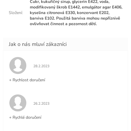
Cukr, kukuřičný sirup, glycerin E422, voda,
modifikovaný škrob E1442, emulgátor agar E406,
Složení
:
kyselina citronová E330, konzervant E202,
barviva E102. Použitá barviva mohou nepříznivě
ovlivňovat činnost a pozornost dětí.
Hodnocení obchodu je 5 z 5 hvězdiček.
28.2.2023
+ Rychlost doručení
Hodnocení obchodu je 5 z 5 hvězdiček.
26.2.2023
+ Rychlé doručení