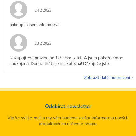
Hodnocení obchodu je 5 z 5 hvězdiček.
24.2.2023
nakoupila jsem zde poprvé
Hodnocení obchodu je 5 z 5 hvězdiček.
23.2.2023
Nakupuji zde pravidelně. Už několik let. A jsem pokaždé moc
spokojená. Dodací lhůta je neskutečná! Děkuji, že jste.
Zobrazit další hodnocení
Odebírat newsletter
Vložte svůj e-mail a my vám budeme zasílat informace o nových
produktech na našem e-shopu.