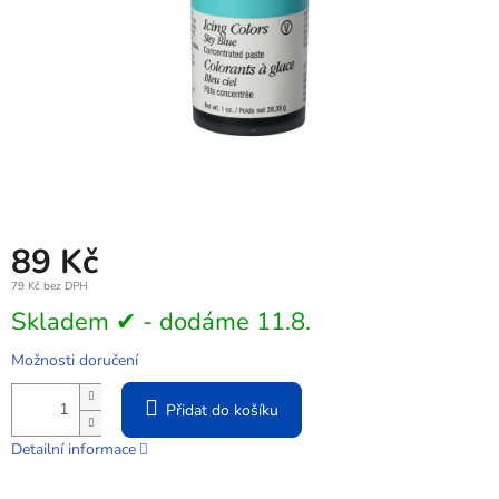
89 Kč
79 Kč bez DPH
Měrná
Skladem ✔ - dodáme 11.8.
cena:
Možnosti doručení
Přidat do košíku
Detailní informace