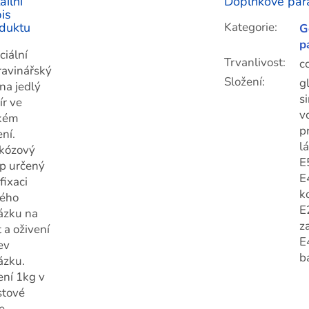
ailní
Doplňkové par
is
duktu
Kategorie
:
G
p
ciální
Trvanlivost
:
c
ravinářský
Složení
:
g
 na jedlý
si
ír ve
v
kém
p
ení.
l
kózový
E
up určený
E
fixaci
k
lého
E
ázku na
z
 a oživení
E
ev
b
ázku.
ení 1kg v
stové
e.