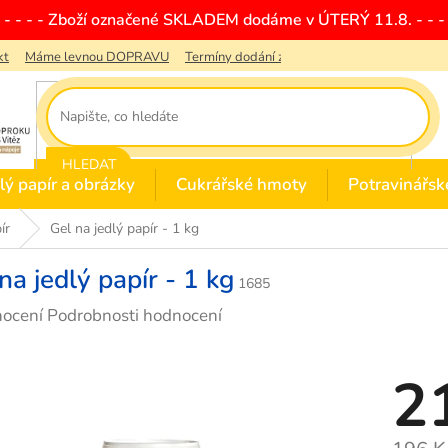
- - - - - Zboží označené SKLADEM dodáme v ÚTERÝ 11.8. - - - 
kt
Máme levnou DOPRAVU
Termíny dodání zboží
Obchodní podmínky
HLEDAT
lý papír a obrázky
Cukrářské hmoty
Potravinářsk
ír
Gel na jedlý papír - 1 kg
na jedlý papír - 1 kg
1685
rné
nocení
Podrobnosti hodnocení
cení
ktu
2