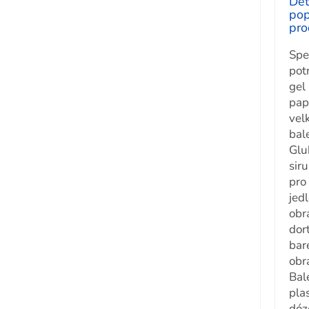
Det
pop
pro
Spe
pot
gel
pap
vel
bal
Glu
sir
pro 
jed
obr
dort
bar
obr
Bal
pla
dóz