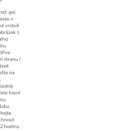
od: gel
este v
ké vrstvě
obrázek z
lého
íru.
dříve
í stranu /
ázek
ožte na
.
ledně
řete horní
anu
ázku.
hejte
chnout
 2 hodiny