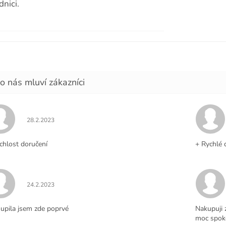
dnici.
Hodnocení obchodu je 5 z 5 hvězdiček.
28.2.2023
chlost doručení
+ Rychlé 
Hodnocení obchodu je 5 z 5 hvězdiček.
24.2.2023
upila jsem zde poprvé
Nakupuji 
moc spoko