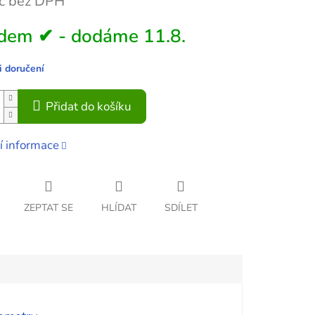
č bez DPH
dem ✔ - dodáme 11.8.
 doručení
Přidat do košíku
í informace
ZEPTAT SE
HLÍDAT
SDÍLET