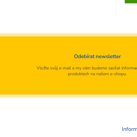
z
5
hvězdi
Odebírat newsletter
Vložte svůj e-mail a my vám budeme zasílat informa
produktech na našem e-shopu.
Z
á
p
a
t
Infor
í