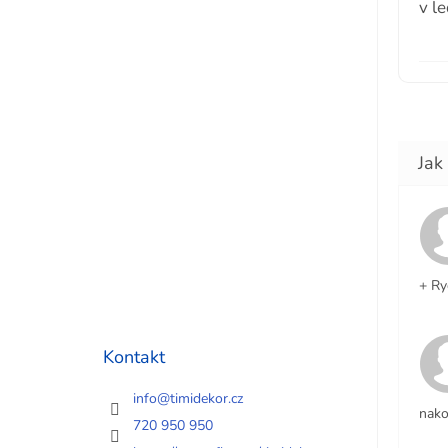
v le
+ Ry
Kontakt
info
@
timidekor.cz
nako
720 950 950