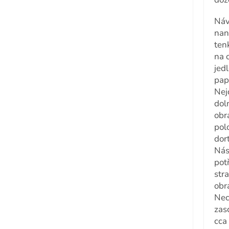
Náv
nan
ten
na 
jed
pap
Nej
doln
obr
pol
dort
Nás
pot
str
obr
Nec
zas
cca