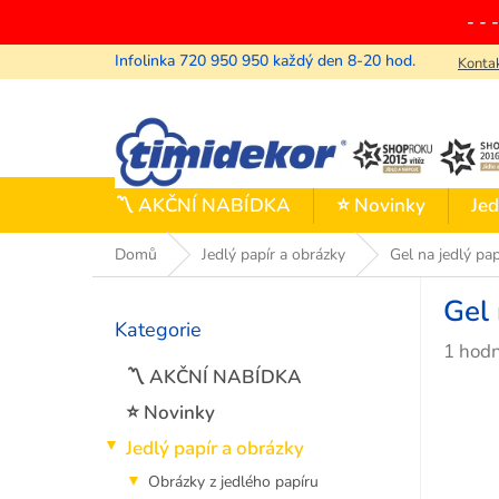
Přejít
- - 
na
obsah
Konta
〽️ AKČNÍ NABÍDKA
⭐ Novinky
Jed
Domů
Jedlý papír a obrázky
Gel na jedlý pap
P
Gel 
o
Kategorie
Přeskočit
s
Průmě
1 hod
kategorie
t
hodno
〽️ AKČNÍ NABÍDKA
r
produ
a
⭐ Novinky
je
n
Jedlý papír a obrázky
5,0
n
z
í
Obrázky z jedlého papíru