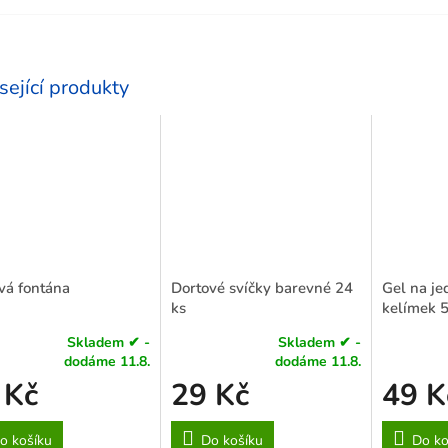
sející produkty
vá fontána
Dortové svíčky barevné 24
Gel na jed
ks
kelímek 
Skladem ✔ -
Skladem ✔ -
rné
Průměrné
Průměrné
dodáme 11.8.
dodáme 11.8.
cení
hodnocení
hodnocení
 Kč
29 Kč
49 K
ktu
produktu
produktu
je
je
5,0
4,4
o košíku
Do košíku
Do ko