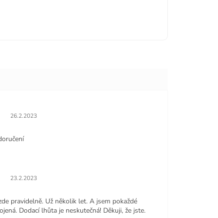
Hodnocení obchodu je 5 z 5 hvězdiček.
26.2.2023
doručení
Hodnocení obchodu je 5 z 5 hvězdiček.
23.2.2023
zde pravidelně. Už několik let. A jsem pokaždé
jená. Dodací lhůta je neskutečná! Děkuji, že jste.