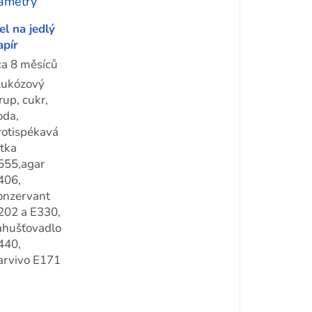
ametry
el na jedlý
apír
ca 8 měsíců
lukózový
rup, cukr,
oda,
rotispékavá
átka
555,agar
406,
onzervant
202 a E330,
ahušťovadlo
440,
arvivo E171