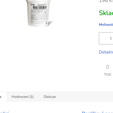
196 K
ček.
Měrná
Skla
cena:
Možnosti
Detailn
TISK
s
Hodnocení (1)
Diskuze