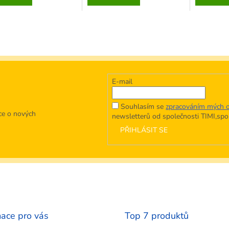
z
z
5
5
ček.
hvězdiček.
hvězdiček.
E-mail
Souhlasím se
zpracováním mých o
ce o nových
newsletterů od společnosti TIMI,spol.
PŘIHLÁSIT SE
mace pro vás
Top 7 produktů