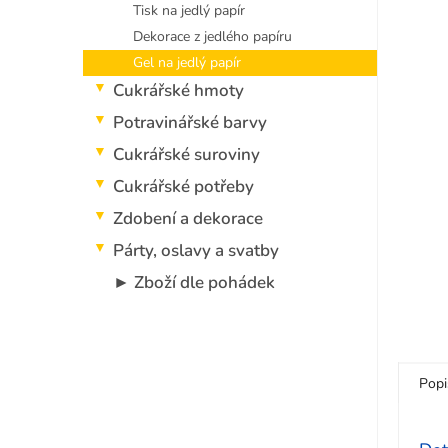
5
p
Tisk na jedlý papír
hvězdi
a
Dekorace z jedlého papíru
n
Gel na jedlý papír
e
Cukrářské hmoty
l
Potravinářské barvy
Cukrářské suroviny
Cukrářské potřeby
Zdobení a dekorace
Párty, oslavy a svatby
► Zboží dle pohádek
Popi