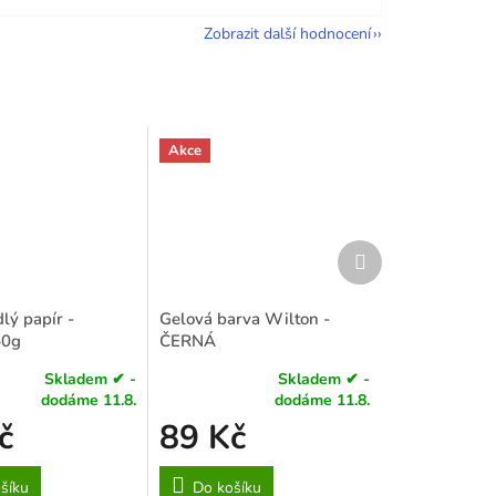
Zobrazit další hodnocení
Akce
Další
produkt
lý papír -
Gelová barva Wilton -
50g
ČERNÁ
Skladem ✔ -
Skladem ✔ -
Průměrné
dodáme 11.8.
dodáme 11.8.
hodnocení
č
89 Kč
produktu
je
4,3
šíku
Do košíku