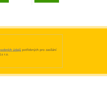
z
5
hvězdiček.
sobních údajů
potřebných pro zasílání
s r.o.