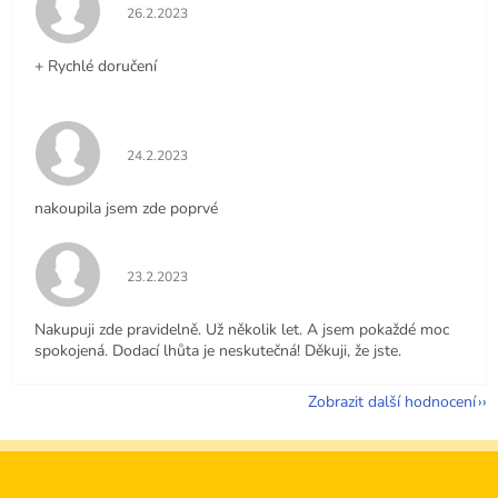
Hodnocení obchodu je 5 z 5 hvězdiček.
26.2.2023
+ Rychlé doručení
Hodnocení obchodu je 5 z 5 hvězdiček.
24.2.2023
nakoupila jsem zde poprvé
Hodnocení obchodu je 5 z 5 hvězdiček.
23.2.2023
Nakupuji zde pravidelně. Už několik let. A jsem pokaždé moc
spokojená. Dodací lhůta je neskutečná! Děkuji, že jste.
Zobrazit další hodnocení