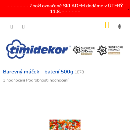
Přejít
- - - - - - - Zboží označené SKLADEM dodáme v ÚTERÝ
na
11.8. - - - - - -
obsah
NÁKU
KOŠÍK
Barevný máček - balení 500g
1878
Průměrné
1 hodnocení
Podrobnosti hodnocení
hodnocení
produktu
je
5,0
z
5
hvězdiček.