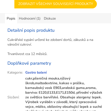
ZOBRAZIT VŠECHNY SOUVISEJÍCÍ PRODUKTY
Popis
Hodnocení (1)
Diskuze
Detailní popis produktu
Cukrářské sypání určené ke zdobení dortů, zákusků a na
vánoční cukroví.
Trvanlivost cca 12 měsíců.
Doplňkové parametry
Kategorie
:
Gastro balení
cukr,pšeničná mouka,rýžový
škrob,maltodextrine, kakao v prášku,
karnaubský vosk E903,arabská guma,aroma,
barviva: E120,E133,E171,E150d, přírodní výtažek
Složení
:
ze světlice barvířské. Obsahuje alergeny: lepek.
Výrobek vyráběn v závodě, který zpracovává
vejce, mléko, obiloviny obsahující lepek a suché