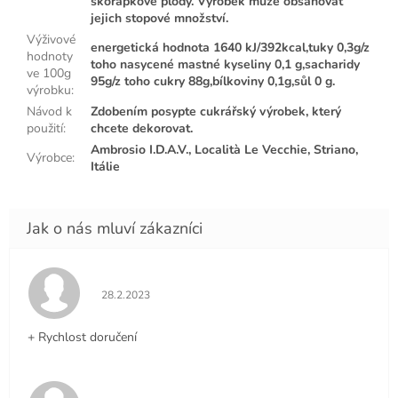
skořápkové plody. Výrobek může obsahovat
jejich stopové množství.
Výživové
energetická hodnota 1640 kJ/392kcal,tuky 0,3g/z
hodnoty
toho nasycené mastné kyseliny 0,1 g,sacharidy
ve 100g
95g/z toho cukry 88g,bílkoviny 0,1g,sůl 0 g.
výrobku
:
Návod k
Zdobením posypte cukrářský výrobek, který
použití
:
chcete dekorovat.
Ambrosio I.D.A.V., Località Le Vecchie, Striano,
Výrobce
:
Itálie
Hodnocení obchodu je 5 z 5 hvězdiček.
28.2.2023
+ Rychlost doručení