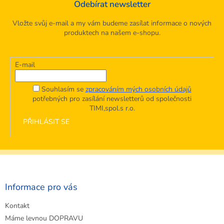
Odebírat newsletter
Vložte svůj e-mail a my vám budeme zasílat informace o nových
produktech na našem e-shopu.
E-mail
Souhlasím se
zpracováním mých osobních údajů
potřebných pro zasílání newsletterů od společnosti
TIMI,spol.s r.o.
PŘIHLÁSIT SE
Z
á
p
a
Informace pro vás
t
Kontakt
í
Máme levnou DOPRAVU