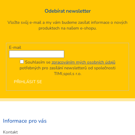
Odebírat newsletter
Vložte svůj e-mail a my vám budeme zasílat informace o nových
produktech na našem e-shopu.
E-mail
Souhlasím se
zpracováním mých osobních údajů
potřebných pro zasílání newsletterů od společnosti
TIMI,spol.s r.o.
PŘIHLÁSIT SE
Z
á
p
a
Informace pro vás
t
Kontakt
í