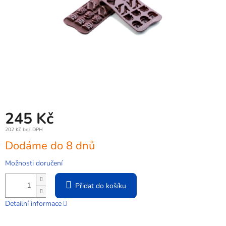
245 Kč
202 Kč bez DPH
Měrná
Dodáme do 8 dnů
cena:
Možnosti doručení
Přidat do košíku
Detailní informace