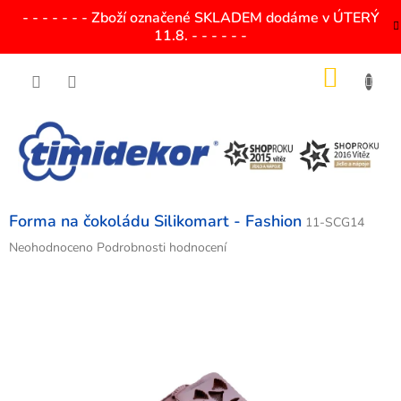
Přejít
- - - - - - - Zboží označené SKLADEM dodáme v ÚTERÝ
na
11.8. - - - - - -
obsah
NÁKU
KOŠÍK
Forma na čokoládu Silikomart - Fashion
11-SCG14
Průměrné
Neohodnoceno
Podrobnosti hodnocení
hodnocení
produktu
je
0,0
z
5
hvězdiček.