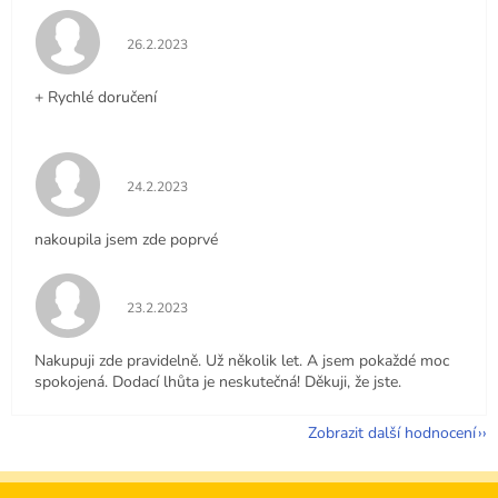
Hodnocení obchodu je 5 z 5 hvězdiček.
26.2.2023
+ Rychlé doručení
Hodnocení obchodu je 5 z 5 hvězdiček.
24.2.2023
nakoupila jsem zde poprvé
Hodnocení obchodu je 5 z 5 hvězdiček.
23.2.2023
Nakupuji zde pravidelně. Už několik let. A jsem pokaždé moc
spokojená. Dodací lhůta je neskutečná! Děkuji, že jste.
Zobrazit další hodnocení