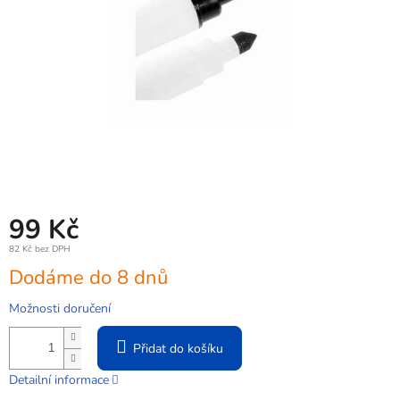
99 Kč
82 Kč bez DPH
Měrná
Dodáme do 8 dnů
cena:
Možnosti doručení
Přidat do košíku
Detailní informace