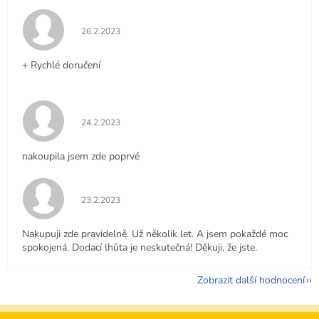
Hodnocení obchodu je 5 z 5 hvězdiček.
26.2.2023
+ Rychlé doručení
Hodnocení obchodu je 5 z 5 hvězdiček.
24.2.2023
nakoupila jsem zde poprvé
Hodnocení obchodu je 5 z 5 hvězdiček.
23.2.2023
Nakupuji zde pravidelně. Už několik let. A jsem pokaždé moc
spokojená. Dodací lhůta je neskutečná! Děkuji, že jste.
Zobrazit další hodnocení