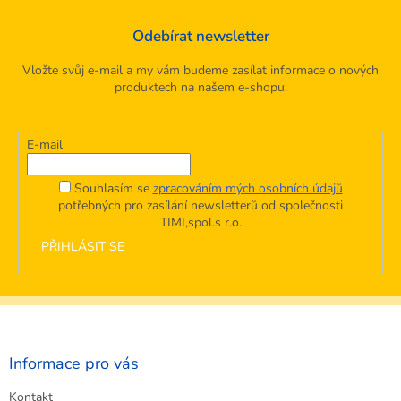
Odebírat newsletter
Vložte svůj e-mail a my vám budeme zasílat informace o nových
produktech na našem e-shopu.
E-mail
Souhlasím se
zpracováním mých osobních údajů
potřebných pro zasílání newsletterů od společnosti
TIMI,spol.s r.o.
PŘIHLÁSIT SE
Z
á
p
a
Informace pro vás
t
Kontakt