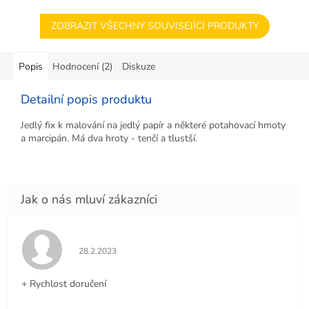
ZOBRAZIT VŠECHNY SOUVISEJÍCÍ PRODUKTY
Popis
Hodnocení (2)
Diskuze
Detailní popis produktu
Jedlý fix k malování na jedlý papír a některé potahovací hmoty
a marcipán. Má dva hroty - tenčí a tlustší.
Hodnocení obchodu je 5 z 5 hvězdiček.
28.2.2023
+ Rychlost doručení