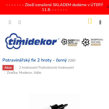
Přejít
- - - - - - - Zboží označené SKLADEM dodáme v ÚTERÝ
na
11.8. - - - - - -
obsah
NÁKU
KOŠÍK
Potravinářský fix 2 hroty - černý
2060
Průměrné
2 hodnocení
Podrobnosti hodnocení
Akce
hodnocení
Značka:
Modecor, Itálie
produktu
je
4,5
z
5
hvězdiček.