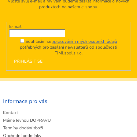
Vložte svůj e-mail a my vám budeme zasílat informace o nových
produktech na našem e-shopu.
E-mail
Souhlasím se
zpracováním mých osobních údajů
potřebných pro zasílání newsletterů od společnosti
TIMI,spol.s r.o.
PŘIHLÁSIT SE
Z
á
p
a
Informace pro vás
t
Kontakt
í
Máme levnou DOPRAVU
Termíny dodání zboží
Obchodní podmínky