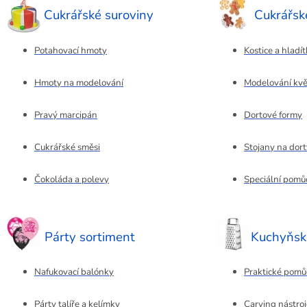
Cukrářské suroviny
Cukrářs
Potahovací hmoty
Kostice a hladí
Hmoty na modelování
Modelování kvě
Pravý marcipán
Dortové formy
Cukrářské směsi
Stojany na dort
Čokoláda a polevy
Speciální pomů
Párty sortiment
Kuchyňsk
Nafukovací balónky
Praktické pomů
Párty talíře a kelímky
Carving nástroj