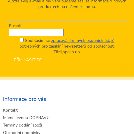
Vložte svůj e-mail a my vám budeme zasílat informace o nových
produktech na našem e-shopu.
E-mail
Souhlasím se
zpracováním mých osobních údajů
potřebných pro zasílání newsletterů od společnosti
TIMI,spol.s r.o.
PŘIHLÁSIT SE
Z
á
p
a
Informace pro vás
t
Kontakt
í
Máme levnou DOPRAVU
Termíny dodání zboží
Obchodní podmínky