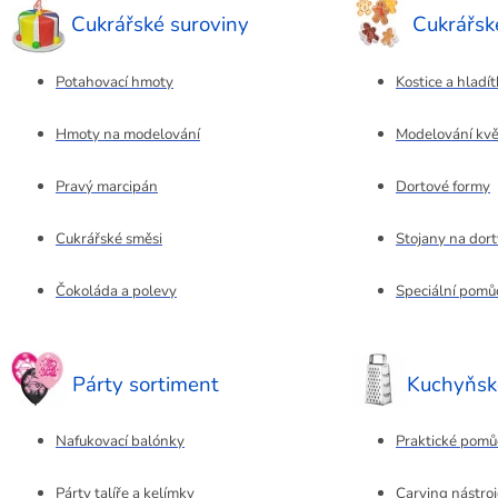
Cukrářské suroviny
Cukrářs
Potahovací hmoty
Kostice a hladí
Hmoty na modelování
Modelování kvě
Pravý marcipán
Dortové formy
Cukrářské směsi
Stojany na dort
Čokoláda a polevy
Speciální pomů
Párty sortiment
Kuchyňsk
Nafukovací balónky
Praktické pomů
Párty talíře a kelímky
Carving nástroj