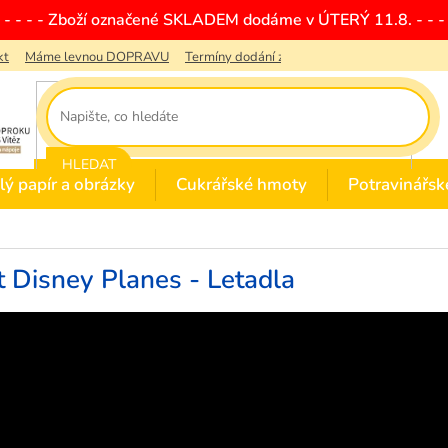
- - - - - Zboží označené SKLADEM dodáme v ÚTERÝ 11.8. - - - 
kt
Máme levnou DOPRAVU
Termíny dodání zboží
Obchodní podmínky
HLEDAT
lý papír a obrázky
Cukrářské hmoty
Potravinářsk
 Disney Planes - Letadla