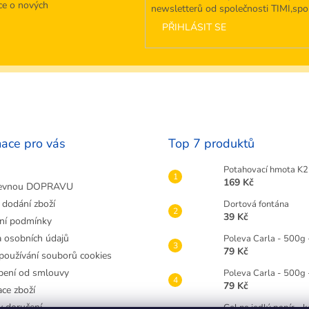
ce o nových
newsletterů od společnosti TIMI,spol.
PŘIHLÁSIT SE
mace pro vás
Top 7 produktů
Potahovací hmota K2 
169 Kč
evnou DOPRAVU
 dodání zboží
Dortová fontána
39 Kč
ní podmínky
 osobních údajů
Poleva Carla - 500g 
79 Kč
používání souborů cookies
ení od smlouvy
Poleva Carla - 500g
79 Kč
ce zboží
 doručení
Gel na jedlý papír - 