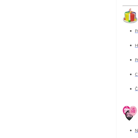
P
H
P
C
Č
N