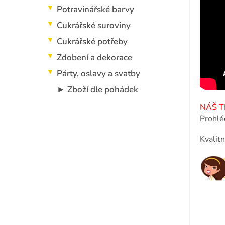
p
Potravinářské barvy
a
n
Cukrářské suroviny
e
Cukrářské potřeby
l
Zdobení a dekorace
Párty, oslavy a svatby
► Zboží dle pohádek
NÁŠ TI
Prohlé
Kvalit