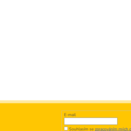
E-mail
Souhlasím se
zpracováním mých o