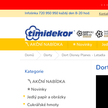
Přejít
- - 
na
obsah
Konta
〽️ AKČNÍ NABÍDKA
⭐ Novinky
Jed
Domů
Dorty
Dort Disney Planes - Letadla
P
Dort
o
Kategorie
Přeskočit
s
kategorie
t
〽️ AKČNÍ NABÍDKA
r
a
⭐ Novinky
n
Jedlý papír a obrázky
n
í
Cukrářské hmoty