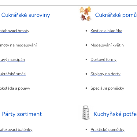
Cukrářské suroviny
Cukrářské pomů
otahovací hmoty
Kostice a hladítka
moty na modelování
Modelování květin
ravý marcipán
Dortové formy
ukrářské směsi
Stojany na dorty
okoláda a polevy
Speciální pomůcky
Párty sortiment
Kuchyňské potř
afukovací balónky
Praktické pomůcky