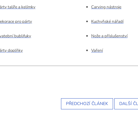
árty talíře a kelímky
Carving nástroje
ekorace pro párty
Kuchyňské nářadí
vatební bublifuky
Nože a příslušenství
árty doplňky
Vaření
PŘEDCHOZÍ ČLÁNEK
DALŠÍ Č