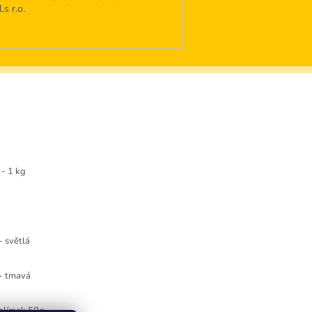
s r.o.
- 1 kg
- světlá
 - tmavá
kelímek 50g