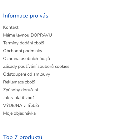
á
p
a
Informace pro vás
t
Kontakt
í
Máme levnou DOPRAVU
Termíny dodání zboží
Obchodní podmínky
Ochrana osobních údajů
Zásady používání souborů cookies
Odstoupení od smlouvy
Reklamace zboží
Způsoby doručení
Jak zaplatit zboží
VÝDEJNA v Třebíči
Moje objednávka
Top 7 produktů