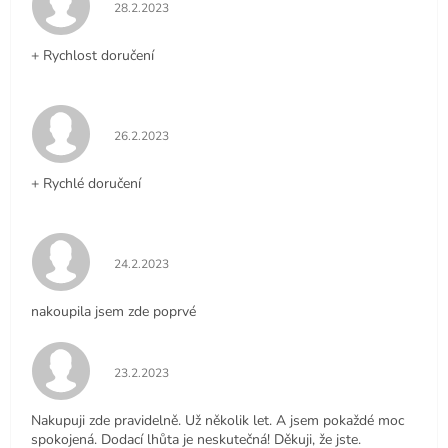
Hodnocení obchodu je 5 z 5 hvězdiček.
28.2.2023
+ Rychlost doručení
Hodnocení obchodu je 5 z 5 hvězdiček.
26.2.2023
+ Rychlé doručení
Hodnocení obchodu je 5 z 5 hvězdiček.
24.2.2023
nakoupila jsem zde poprvé
Hodnocení obchodu je 5 z 5 hvězdiček.
23.2.2023
Nakupuji zde pravidelně. Už několik let. A jsem pokaždé moc
spokojená. Dodací lhůta je neskutečná! Děkuji, že jste.