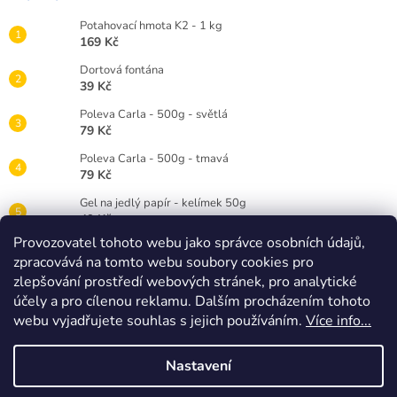
Potahovací hmota K2 - 1 kg
169 Kč
Dortová fontána
39 Kč
Poleva Carla - 500g - světlá
79 Kč
Poleva Carla - 500g - tmavá
79 Kč
Gel na jedlý papír - kelímek 50g
49 Kč
Provozovatel tohoto webu jako správce osobních údajů,
Gelová barva Wilton 28g - červená RED
zpracovává na tomto webu soubory cookies pro
89 Kč
zlepšování prostředí webových stránek, pro analytické
Dortová svíčka číslice bílá - 3
účely a pro cílenou reklamu. Dalším procházením tohoto
25 Kč
webu vyjadřujete souhlas s jejich používáním.
Více info...
Nastavení
Vytvořil Shoptet