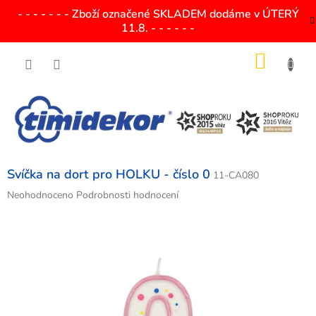
Přejít
- - - - - - - Zboží označené SKLADEM dodáme v ÚTERÝ
na
11.8. - - - - - -
obsah
NÁKU
KOŠÍK
Svíčka na dort pro HOLKU - číslo 0
11-CA080
Průměrné
Neohodnoceno
Podrobnosti hodnocení
hodnocení
produktu
je
0,0
z
5
hvězdiček.