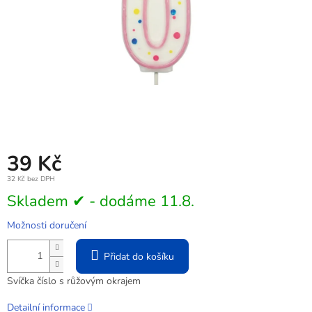
39 Kč
32 Kč bez DPH
Měrná
Skladem ✔ - dodáme 11.8.
cena:
Možnosti doručení
Přidat do košíku
Svíčka číslo s růžovým okrajem
Detailní informace