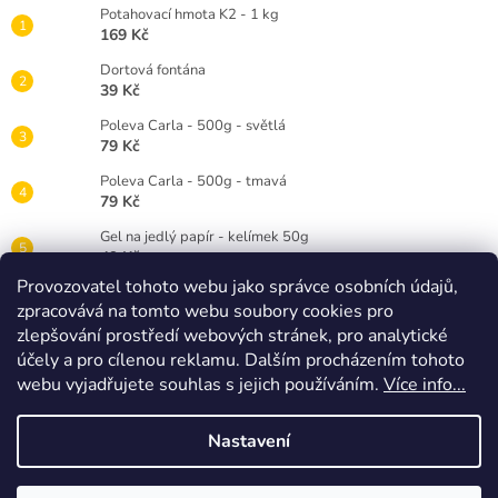
Potahovací hmota K2 - 1 kg
169 Kč
Dortová fontána
39 Kč
Poleva Carla - 500g - světlá
79 Kč
Poleva Carla - 500g - tmavá
79 Kč
Gel na jedlý papír - kelímek 50g
49 Kč
Provozovatel tohoto webu jako správce osobních údajů,
Gelová barva Wilton 28g - červená RED
zpracovává na tomto webu soubory cookies pro
89 Kč
zlepšování prostředí webových stránek, pro analytické
Dortová svíčka číslice bílá - 3
účely a pro cílenou reklamu. Dalším procházením tohoto
25 Kč
webu vyjadřujete souhlas s jejich používáním.
Více info...
Nastavení
Vytvořil Shoptet