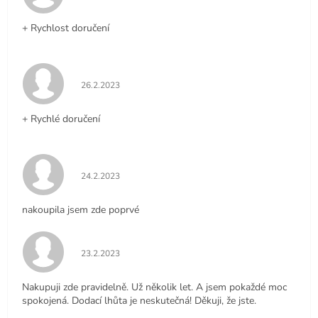
+ Rychlost doručení
Hodnocení obchodu je 5 z 5 hvězdiček.
26.2.2023
+ Rychlé doručení
Hodnocení obchodu je 5 z 5 hvězdiček.
24.2.2023
nakoupila jsem zde poprvé
Hodnocení obchodu je 5 z 5 hvězdiček.
23.2.2023
Nakupuji zde pravidelně. Už několik let. A jsem pokaždé moc
spokojená. Dodací lhůta je neskutečná! Děkuji, že jste.