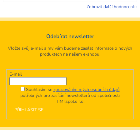
Zobrazit další hodnocení
Odebírat newsletter
Vložte svůj e-mail a my vám budeme zasílat informace o nových
produktech na našem e-shopu.
E-mail
Souhlasím se
zpracováním mých osobních údajů
potřebných pro zasílání newsletterů od společnosti
TIMI,spol.s r.o.
PŘIHLÁSIT SE
Z
á