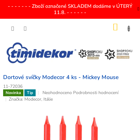
Přejít
- - - - - - - Zboží označené SKLADEM dodáme v ÚTERÝ
na
11.8. - - - - - -
obsah
NÁKU
KOŠÍK
Dortové svíčky Modecor 4 ks - Mickey Mouse
11-72036
Průměrné
Neohodnoceno
Podrobnosti hodnocení
Novinka
Tip
hodnocení
Značka:
Modecor, Itálie
produktu
je
0,0
z
5
hvězdiček.