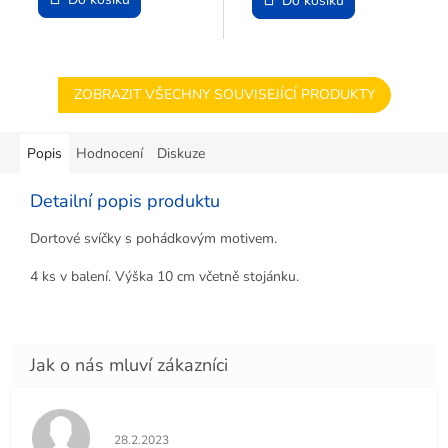
Do košíku
ZOBRAZIT VŠECHNY SOUVISEJÍCÍ PRODUKTY
Popis
Hodnocení
Diskuze
Detailní popis produktu
Dortové svíčky s pohádkovým motivem.
4 ks v balení. Výška 10 cm včetně stojánku.
Hodnocení obchodu je 5 z 5 hvězdiček.
28.2.2023