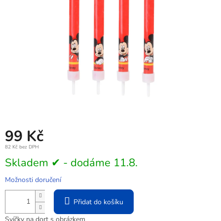
99 Kč
82 Kč bez DPH
Měrná
Skladem ✔ - dodáme 11.8.
cena:
Možnosti doručení
Přidat do košíku
Svíčky na dort s obrázkem