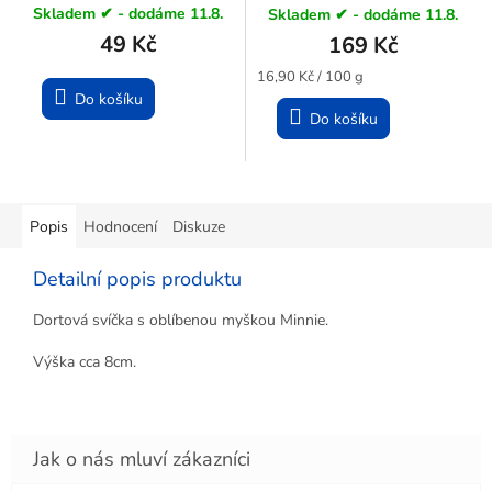
Skladem ✔ - dodáme 11.8.
Skladem ✔ - dodáme 11.8.
49 Kč
169 Kč
Měrná
16,90 Kč / 100 g
cena:
Do košíku
Do košíku
Popis
Hodnocení
Diskuze
Detailní popis produktu
Dortová svíčka s oblíbenou myškou Minnie.
Výška cca 8cm.