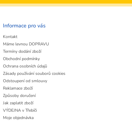
Z
á
p
a
Informace pro vás
t
Kontakt
í
Máme levnou DOPRAVU
Termíny dodání zboží
Obchodní podmínky
Ochrana osobních údajů
Zásady používání souborů cookies
Odstoupení od smlouvy
Reklamace zboží
Způsoby doručení
Jak zaplatit zboží
VÝDEJNA v Třebíči
Moje objednávka