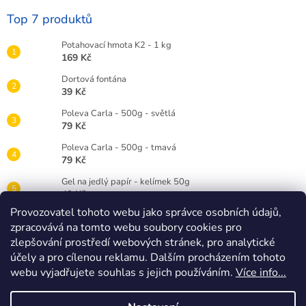
Top 7 produktů
Potahovací hmota K2 - 1 kg
169 Kč
Dortová fontána
39 Kč
Poleva Carla - 500g - světlá
79 Kč
Poleva Carla - 500g - tmavá
79 Kč
Gel na jedlý papír - kelímek 50g
49 Kč
Provozovatel tohoto webu jako správce osobních údajů,
Gelová barva Wilton 28g - červená RED
zpracovává na tomto webu soubory cookies pro
89 Kč
zlepšování prostředí webových stránek, pro analytické
Dortová svíčka číslice bílá - 3
účely a pro cílenou reklamu. Dalším procházením tohoto
25 Kč
webu vyjadřujete souhlas s jejich používáním.
Více info...