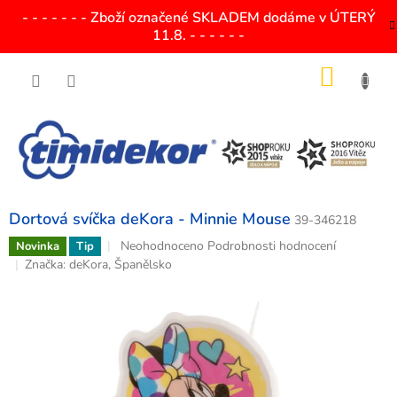
Přejít
- - - - - - - Zboží označené SKLADEM dodáme v ÚTERÝ
na
11.8. - - - - - -
obsah
NÁKU
KOŠÍK
Dortová svíčka deKora - Minnie Mouse
39-346218
Průměrné
Neohodnoceno
Podrobnosti hodnocení
Novinka
Tip
hodnocení
Značka:
deKora, Španělsko
produktu
je
0,0
z
5
hvězdiček.