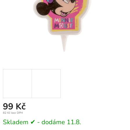
99 Kč
82 Kč bez DPH
Měrná
Skladem ✔ - dodáme 11.8.
cena: