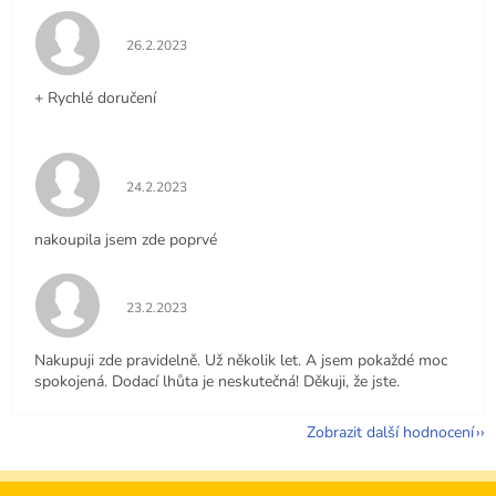
Hodnocení obchodu je 5 z 5 hvězdiček.
26.2.2023
+ Rychlé doručení
Hodnocení obchodu je 5 z 5 hvězdiček.
24.2.2023
nakoupila jsem zde poprvé
Hodnocení obchodu je 5 z 5 hvězdiček.
23.2.2023
Nakupuji zde pravidelně. Už několik let. A jsem pokaždé moc
spokojená. Dodací lhůta je neskutečná! Děkuji, že jste.
Zobrazit další hodnocení