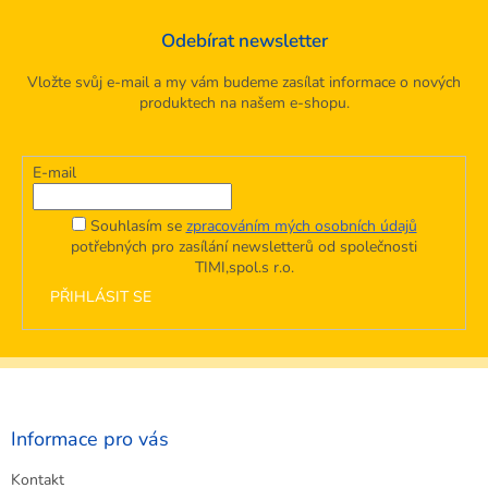
Odebírat newsletter
Vložte svůj e-mail a my vám budeme zasílat informace o nových
produktech na našem e-shopu.
E-mail
Souhlasím se
zpracováním mých osobních údajů
potřebných pro zasílání newsletterů od společnosti
TIMI,spol.s r.o.
PŘIHLÁSIT SE
Z
á
p
a
Informace pro vás
t
Kontakt
í