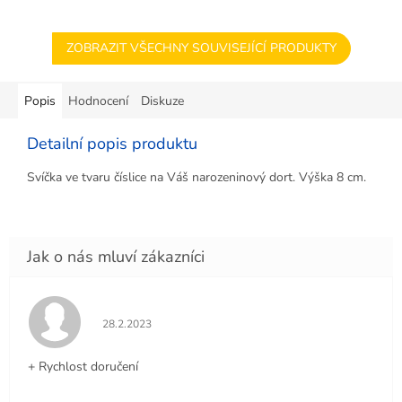
ZOBRAZIT VŠECHNY SOUVISEJÍCÍ PRODUKTY
Popis
Hodnocení
Diskuze
Detailní popis produktu
Svíčka ve tvaru číslice na Váš narozeninový dort. Výška 8 cm.
Hodnocení obchodu je 5 z 5 hvězdiček.
28.2.2023
+ Rychlost doručení