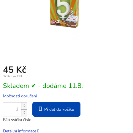
45 Kč
37 Kč bez DPH
Měrná
Skladem ✔ - dodáme 11.8.
cena:
Možnosti doručení
Přidat do košíku
Bílá svíčka číslo
Detailní informace