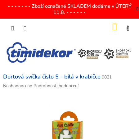
Přejít
- - - - - - - Zboží označené SKLADEM dodáme v ÚTERÝ
na
11.8. - - - - - -
obsah
NÁKU
KOŠÍK
Dortová svíčka číslo 5 - bílá v krabičce
9821
Průměrné
Neohodnoceno
Podrobnosti hodnocení
hodnocení
produktu
je
0,0
z
5
hvězdiček.