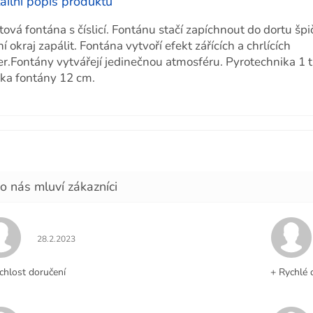
ailní popis produktu
tová fontána s číslicí. Fontánu stačí zapíchnout do dortu šp
í okraj zapálit. Fontána vytvoří efekt zářících a chrlících
ker.Fontány vytvářejí jedinečnou atmosféru. Pyrotechnika 1 t
ka fontány 12 cm.
Hodnocení obchodu je 5 z 5 hvězdiček.
28.2.2023
chlost doručení
+ Rychlé 