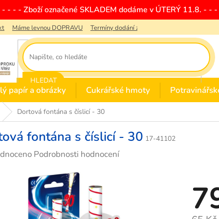
- - - - - Zboží označené SKLADEM dodáme v ÚTERÝ 11.8. - - - 
kt
Máme levnou DOPRAVU
Termíny dodání zboží
Obchodní podmínky
HLEDAT
lý papír a obrázky
Cukrářské hmoty
Potravinářsk
Dortová fontána s číslicí - 30
ová fontána s číslicí - 30
17-41102
rné
dnoceno
Podrobnosti hodnocení
cení
ktu
7