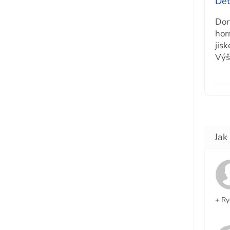
Det
Dor
horn
jis
Výš
+ Ry