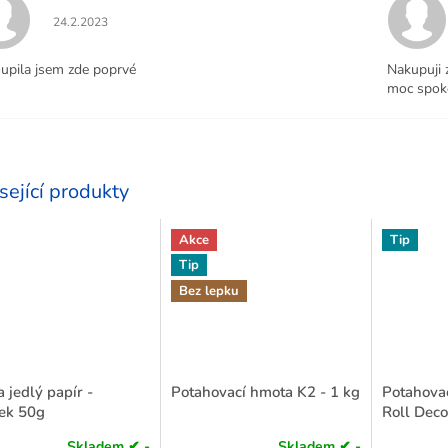
Hodnocení obchodu je 5 z 5 hvězdiček.
24.2.2023
upila jsem zde poprvé
Nakupuji 
moc spoko
sející produkty
Akce
Tip
Tip
Bez lepku
 jedlý papír -
Potahovací hmota K2 - 1 kg
Potahovac
ek 50g
Roll Deco
Skladem ✔ -
Skladem ✔ -