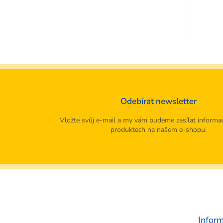
Odebírat newsletter
Vložte svůj e-mail a my vám budeme zasílat informa
produktech na našem e-shopu.
Z
á
p
a
t
Infor
í