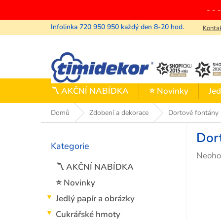
Přejít
- - 
na
obsah
Konta
〽️ AKČNÍ NABÍDKA
⭐ Novinky
Jed
Domů
Zdobení a dekorace
Dortové fontány
P
Dort
o
Kategorie
Přeskočit
s
Průmě
Neoho
kategorie
t
hodno
〽️ AKČNÍ NABÍDKA
r
produ
a
⭐ Novinky
je
n
Jedlý papír a obrázky
0,0
n
z
í
Cukrářské hmoty