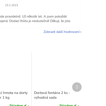
Hodnocení obchodu je 5 z 5 hvězdiček.
23.2.2023
zde pravidelně. Už několik let. A jsem pokaždé
jená. Dodací lhůta je neskutečná! Děkuji, že jste.
Zobrazit další hodnocení
Další
produkt
í hmota na dorty
Dortová fontána 2 ks -
r 1 kg
výhodná sada
Skladem ✔ -
Skladem ✔ -