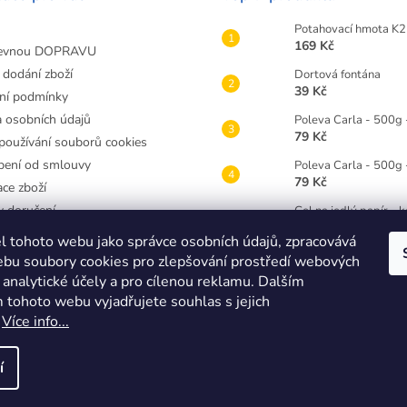
Potahovací hmota K2 
169 Kč
evnou DOPRAVU
 dodání zboží
Dortová fontána
39 Kč
ní podmínky
 osobních údajů
Poleva Carla - 500g 
79 Kč
používání souborů cookies
ení od smlouvy
Poleva Carla - 500g
79 Kč
ce zboží
 doručení
Gel na jedlý papír - 
49 Kč
atit zboží
l tohoto webu jako správce osobních údajů, zpracovává
 v Třebíči
Gelová barva Wilton
bu soubory cookies pro zlepšování prostředí webových
89 Kč
jednávka
 analytické účely a pro cílenou reklamu. Dalším
 tohoto webu vyjadřujete souhlas s jejich
Dortová svíčka číslice
25 Kč
.
Více info...
í