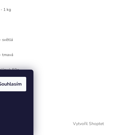
- 1 kg
- světlá
 - tmavá
kelímek 50g
Souhlasím
 28g - červená RED
 bílá - 3
Vytvořil Shoptet