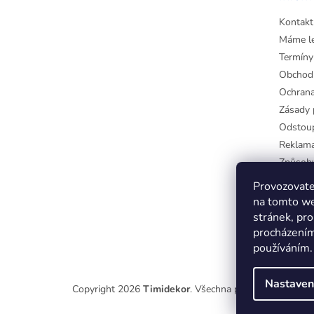
Kontakt
Máme l
Termíny
Obchod
Ochrana
Zásady 
Odstoup
Reklama
Způsoby
Jak zapl
Provozovate
VÝDEJNA
na tomto we
Moje ob
stránek, pro
procházením
používáním
Nastaven
Copyright 2026
Timidekor
. Všechna práva vyhrazena.