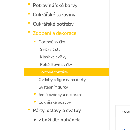
5
p
Potravinářské barvy
hvězdi
a
n
Cukrářské suroviny
e
Cukrářské potřeby
l
Zdobení a dekorace
Dortové svíčky
Svíčky čísla
Klasické svíčky
Pohádkové svíčky
Dortové fontány
Ozdoby a figurky na dorty
Svatební figurky
Jedlé ozdoby a dekorace
Cukrářské posypy
Párty, oslavy a svatby
Popi
► Zboží dle pohádek