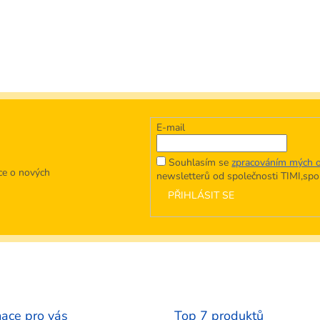
E-mail
Souhlasím se
zpracováním mých o
ce o nových
newsletterů od společnosti TIMI,spol.
PŘIHLÁSIT SE
mace pro vás
Top 7 produktů