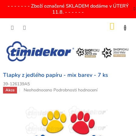
Přejít
- - - - - - - Zboží označené SKLADEM dodáme v ÚTERÝ
na
11.8. - - - - - -
obsah
NÁKU
KOŠÍK
Tlapky z jedlého papíru - mix barev - 7 ks
39-126139A5
Průměrné
Neohodnoceno
Podrobnosti hodnocení
Akce
hodnocení
produktu
je
0,0
z
5
hvězdiček.