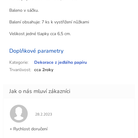
Baleno v sáčku.
Balení obsahuje: 7 ks k vystřižení nůžkami
Velikost jedné tlapky cca 6,5 cm.
Doplňkové parametry
Kategorie
:
Dekorace z jedlého papíru
Trvanlivost
:
cca 2roky
Hodnocení obchodu je 5 z 5 hvězdiček.
28.2.2023
+ Rychlost doručení