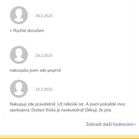
Hodnocení obchodu je 5 z 5 hvězdiček.
26.2.2023
+ Rychlé doručení
Hodnocení obchodu je 5 z 5 hvězdiček.
24.2.2023
nakoupila jsem zde poprvé
Hodnocení obchodu je 5 z 5 hvězdiček.
23.2.2023
Nakupuji zde pravidelně. Už několik let. A jsem pokaždé moc
spokojená. Dodací lhůta je neskutečná! Děkuji, že jste.
Zobrazit další hodnocení