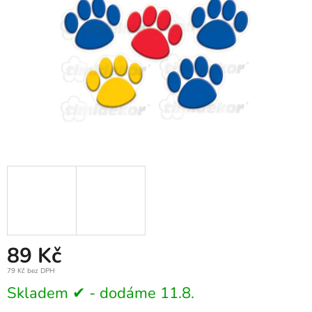
89 Kč
79 Kč bez DPH
Měrná
Skladem ✔ - dodáme 11.8.
cena: