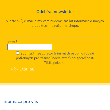
Odebírat newsletter
Vložte svůj e-mail a my vám budeme zasílat informace o nových
produktech na našem e-shopu.
E-mail
Souhlasím se
zpracováním mých osobních údajů
potřebných pro zasílání newsletterů od společnosti
TIMI,spol.s r.o.
PŘIHLÁSIT SE
Z
á
p
a
Informace pro vás
t