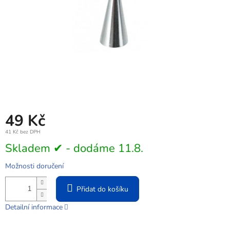
49 Kč
41 Kč bez DPH
Měrná
Skladem ✔ - dodáme 11.8.
cena:
Možnosti doručení
Přidat do košíku
Detailní informace