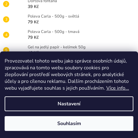
Dortová fontána
39 Kč
Poleva Carla - 500g - světlá
79 Kč
Poleva Carla - 500g - tmavá
79 Kč
Gel na jedlý papír - kelímek 50g
49 Kč
Provozovatel tohoto webu jako správce osobních údajů,
Gelová barva Wilton 28g - červená RED
zpracovává na tomto webu soubory cookies pro
89 Kč
zlepšování prostředí webových stránek, pro analytické
Dortová svíčka číslice bílá - 3
účely a pro cílenou reklamu. Dalším procházením tohoto
25 Kč
webu vyjadřujete souhlas s jejich používáním.
Více info...
Nastavení
Vytvořil Shoptet
Souhlasím
Copyright 2026
Timidekor
. Všechna práva vyhrazena.