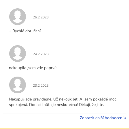
Hodnocení obchodu je 5 z 5 hvězdiček.
26.2.2023
+ Rychlé doručení
Hodnocení obchodu je 5 z 5 hvězdiček.
24.2.2023
nakoupila jsem zde poprvé
Hodnocení obchodu je 5 z 5 hvězdiček.
23.2.2023
Nakupuji zde pravidelně. Už několik let. A jsem pokaždé moc
spokojená. Dodací lhůta je neskutečná! Děkuji, že jste.
Zobrazit další hodnocení