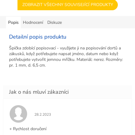
ZOBRAZIT VŠECHNY SOUVISEJÍCÍ PRODUKTY
Popis
Hodnocení
Diskuze
Detailní popis produktu
Špička zdobící popisovací - využijete ji na popisování dortů a
zákusků, když potřebujete napsat jméno, datum nebo když
potřebujete vytvořit jemnou mřížku. Materiál: nerez. Rozměry:
pr. 1 mm, d. 6,5 cm.
Hodnocení obchodu je 5 z 5 hvězdiček.
28.2.2023
+ Rychlost doručení