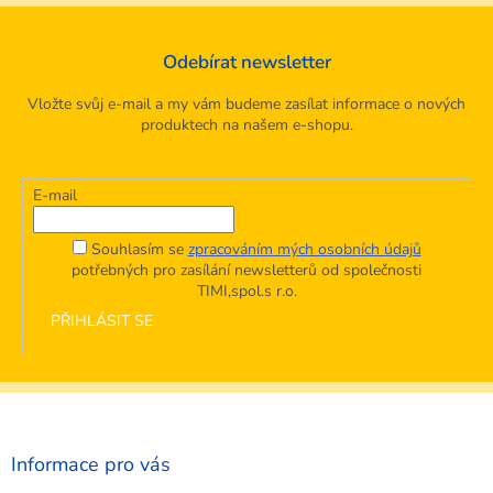
Odebírat newsletter
Vložte svůj e-mail a my vám budeme zasílat informace o nových
produktech na našem e-shopu.
E-mail
Souhlasím se
zpracováním mých osobních údajů
potřebných pro zasílání newsletterů od společnosti
TIMI,spol.s r.o.
PŘIHLÁSIT SE
Z
á
p
a
Informace pro vás
t