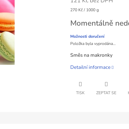
121 Kč bez DPH
Měrná
270 Kč / 1000 g
cena:
Momentálně ned
Možnosti doručení
Položka byla vyprodána…
Směs na makronky
Detailní informace
TISK
ZEPTAT SE