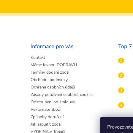
Z
á
p
a
t
Informace pro vás
Top 7
í
Kontakt
Máme levnou DOPRAVU
Termíny dodání zboží
Obchodní podmínky
Ochrana osobních údajů
Zásady používání souborů cookies
Odstoupení od smlouvy
Reklamace zboží
Způsoby doručení
Jak zaplatit zboží
Provozovate
VÝDEJNA v Třebíči