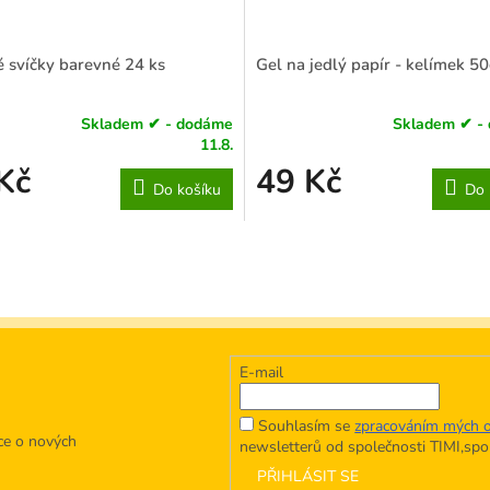
 svíčky barevné 24 ks
Gel na jedlý papír - kelímek 5
Skladem ✔ - dodáme
Skladem ✔ -
né
Průměrné
11.8.
ní
hodnocení
Kč
49 Kč
u
produktu
Do košíku
Do 
je
4,4
z
5
k.
hvězdiček.
E-mail
Souhlasím se
zpracováním mých o
ce o nových
newsletterů od společnosti TIMI,spol.
PŘIHLÁSIT SE