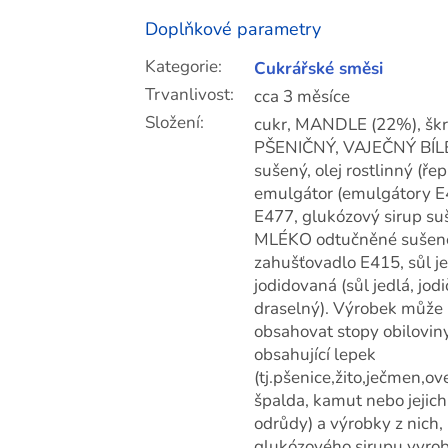
Doplňkové parametry
Kategorie
:
Cukrářské směsi
Trvanlivost
:
cca 3 měsíce
Složení
:
cukr, MANDLE (22%), šk
PŠENIČNÝ, VAJEČNÝ BÍL
sušený, olej rostlinný (ře
emulgátor (emulgátory E
E477, glukózový sirup su
MLÉKO odtučněné sušené
zahušťovadlo E415, sůl j
jodidovaná (sůl jedlá, jod
draselný). Výrobek může
obsahovat stopy obilovin
obsahující lepek
(tj.pšenice,žito,ječmen,ov
špalda, kamut nebo jejich
odrůdy) a výrobky z nich,
glukózového sirupu vyro