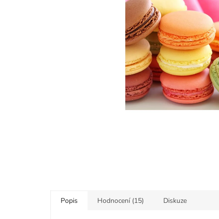
5
hvězdiček.
Popis
Hodnocení (15)
Diskuze