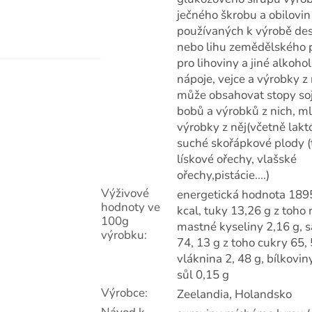
ječného škrobu a obilovin
používaných k výrobě des
nebo lihu zemědělského
pro lihoviny a jiné alkoho
nápoje, vejce a výrobky z 
může obsahovat stopy so
bobů a výrobků z nich, m
výrobky z něj(včetně lakt
suché skořápkové plody (
lískové ořechy, vlašské
ořechy,pistácie....)
Výživové
energetická hodnota 1895
hodnoty ve
kcal, tuky 13,26 g z toho
100g
mastné kyseliny 2,16 g, 
výrobku
:
74, 13 g z toho cukry 65, 
vláknina 2, 48 g, bílkoviny
sůl 0,15 g
Výrobce
:
Zeelandia, Holandsko