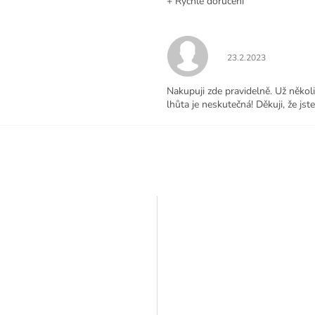
+ Rychlé doručení
.
Hodnocení obchodu j
23.2.2023
Nakupuji zde pravidelně. Už někol
lhůta je neskutečná! Děkuji, že jste