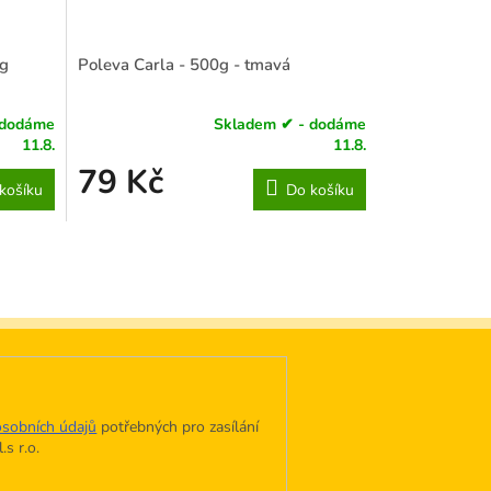
0g
Poleva Carla - 500g - tmavá
 dodáme
Skladem ✔ - dodáme
Průměrné
11.8.
11.8.
hodnocení
79 Kč
produktu
košíku
Do košíku
je
3,7
z
5
hvězdiček.
sobních údajů
potřebných pro zasílání
s r.o.