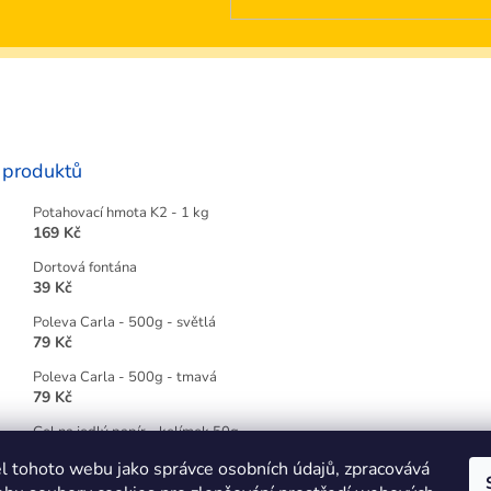
 produktů
Potahovací hmota K2 - 1 kg
169 Kč
Dortová fontána
39 Kč
Poleva Carla - 500g - světlá
79 Kč
Poleva Carla - 500g - tmavá
79 Kč
Gel na jedlý papír - kelímek 50g
49 Kč
l tohoto webu jako správce osobních údajů, zpracovává
Gelová barva Wilton 28g - červená RED