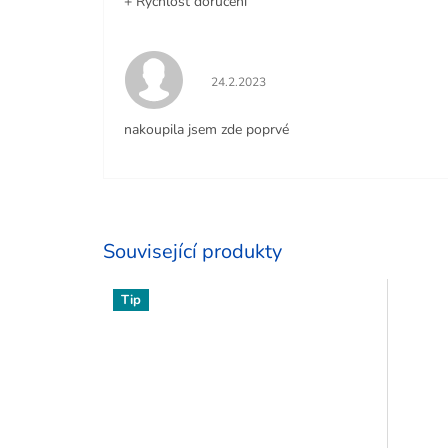
+ Rychlost doručení
Hodnocení obchodu je 5 z 5 hvězdiček
24.2.2023
nakoupila jsem zde poprvé
Související produkty
Tip