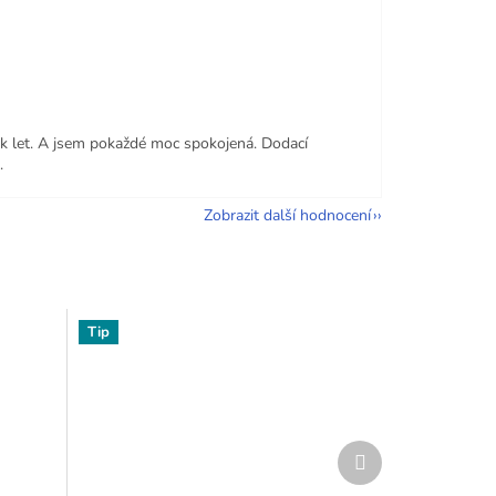
e 5 z 5 hvězdiček.
ik let. A jsem pokaždé moc spokojená. Dodací
.
Zobrazit další hodnocení
Tip
Další
produkt