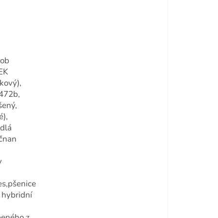
rob
EK
pkový),
472b,
šený,
),
edlá
ičnan
y
es,pšenice
 hybridní
beného z