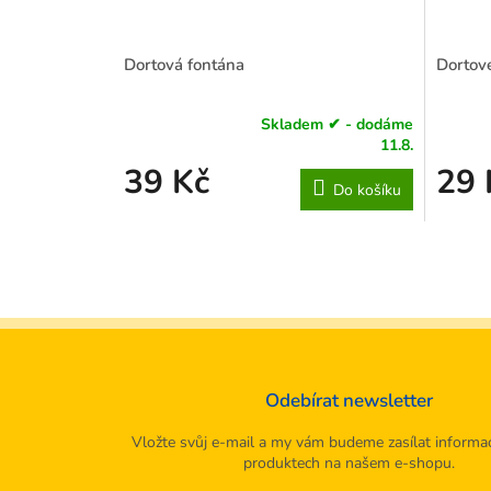
Dortová fontána
Dortové
Skladem ✔ - dodáme
Průměrné
Průměr
11.8.
hodnocení
hodnoce
39 Kč
29 
produktu
produkt
Do košíku
je
je
3,9
5,0
z
z
5
5
hvězdiček.
hvězdiče
Odebírat newsletter
Vložte svůj e-mail a my vám budeme zasílat informa
produktech na našem e-shopu.