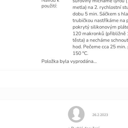
Návod k
suroviny mícháme lyrou (
použití
:
metla) na 2. rychlostní s
dobu 5 min. Sáčkem s hl
trubičkou nastříkáme na 
pokrytý silikonovým plát
120 makronků (přibližně 
těsta) a necháme schnout
hod. Pečeme cca 25 min. 
150 °C.
Položka byla vyprodána…
.
Hodnocení obchodu j
26.2.2023