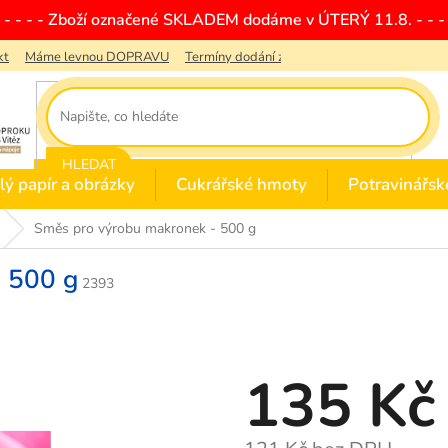
- - - - - Zboží označené SKLADEM dodáme v ÚTERÝ 11.8. - - - 
kt
Máme levnou DOPRAVU
Termíny dodání zboží
Obchodní podmínky
HLEDAT
lý papír a obrázky
Cukrářské hmoty
Potravinářsk
Směs pro výrobu makronek - 500 g
 500 g
2393
135 Kč