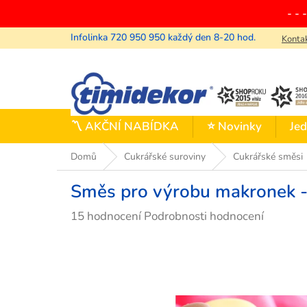
Přejít
- - 
na
obsah
Konta
〽️ AKČNÍ NABÍDKA
⭐ Novinky
Jed
Domů
Cukrářské suroviny
Cukrářské směsi
Směs pro výrobu makronek -
Průměrné
15 hodnocení
Podrobnosti hodnocení
hodnocení
produktu
je
4,0
z