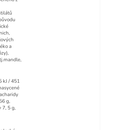
tilátů
 původu
lické
nich,
jových
léko a
ózy),
tj.mandle,
 kJ / 451
 nasycené
sacharidy
56 g,
 7, 5 g,