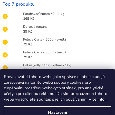
Top 7 produktů
Potahovací hmota K2 - 1 kg
169 Kč
Dortová fontána
39 Kč
Poleva Carla - 500g - světlá
79 Kč
Poleva Carla - 500g - tmavá
79 Kč
Gel na jedlý papír - kelímek 50g
49 Kč
Provozovatel tohoto webu jako správce osobních údajů,
Gelová barva Wilton 28g - červená RED
zpracovává na tomto webu soubory cookies pro
89 Kč
zlepšování prostředí webových stránek, pro analytické
Dortová svíčka číslice bílá - 3
účely a pro cílenou reklamu. Dalším procházením tohoto
25 Kč
webu vyjadřujete souhlas s jejich používáním.
Více info...
Nastavení
Vytvořil Shoptet