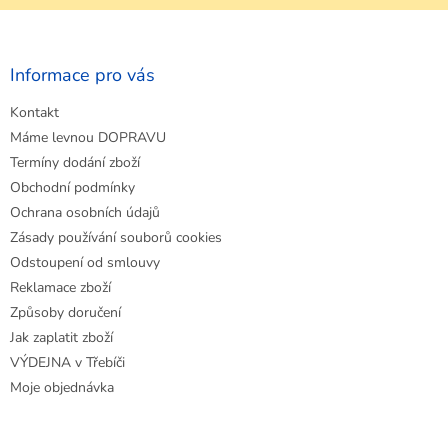
Z
á
p
a
Informace pro vás
t
Kontakt
í
Máme levnou DOPRAVU
Termíny dodání zboží
Obchodní podmínky
Ochrana osobních údajů
Zásady používání souborů cookies
Odstoupení od smlouvy
Reklamace zboží
Způsoby doručení
Jak zaplatit zboží
VÝDEJNA v Třebíči
Moje objednávka