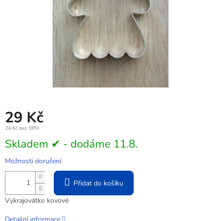
29 Kč
24 Kč bez DPH
Měrná
Skladem ✔ - dodáme 11.8.
cena:
Možnosti doručení
Přidat do košíku
Vykrajovátko kovové
Detailní informace