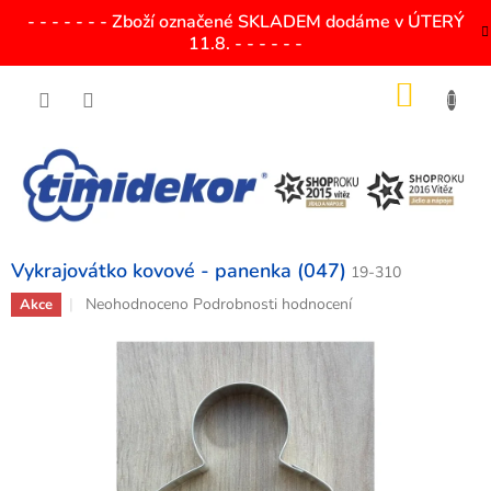
Přejít
- - - - - - - Zboží označené SKLADEM dodáme v ÚTERÝ
na
11.8. - - - - - -
obsah
NÁKU
KOŠÍK
Vykrajovátko kovové - panenka (047)
19-310
Průměrné
Neohodnoceno
Podrobnosti hodnocení
Akce
hodnocení
produktu
je
0,0
z
5
hvězdiček.