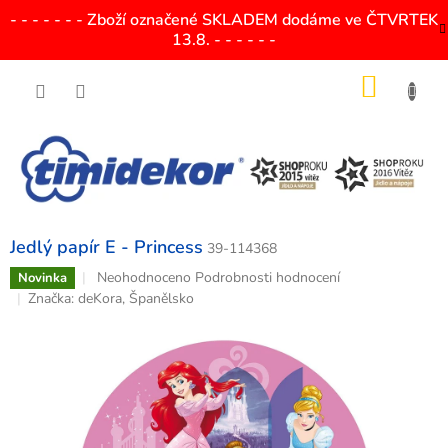
Přejít
- - - - - - - Zboží označené SKLADEM dodáme ve ČTVRTEK
na
13.8. - - - - - -
obsah
NÁKU
KOŠÍK
Jedlý papír E - Princess
39-114368
Průměrné
Neohodnoceno
Podrobnosti hodnocení
Novinka
hodnocení
Značka:
deKora, Španělsko
produktu
je
0,0
z
5
hvězdiček.