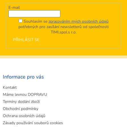
E-mail
Souhlasím se
zpracováním mých osobních údajů
potřebných pro zasílání newsletterů od společnosti
TIMI,spol.s r.o.
PŘIHLÁSIT SE
Z
á
p
a
Informace pro vás
t
Kontakt
í
Máme levnou DOPRAVU
Termíny dodání zboží
Obchodní podmínky
Ochrana osobních údajů
Zásady používání souborů cookies