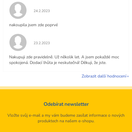
Hodnocení obchodu je 5 z 5 hvězdiček.
24.2.2023
nakoupila jsem zde poprvé
Hodnocení obchodu je 5 z 5 hvězdiček.
23.2.2023
Nakupuji zde pravidelně. Už několik let. A jsem pokaždé moc
spokojená. Dodací lhůta je neskutečná! Děkuji, že jste.
Zobrazit další hodnocení
Odebírat newsletter
Vložte svůj e-mail a my vám budeme zasílat informace o nových
produktech na našem e-shopu.