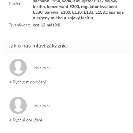
sacharin E954, voda, emulgátor E322 sojový
Složení
:
lecitin, konzervant E200, regulátor kyselosti
E330, barviva: E100, E120, E133, E153.Obsahuje
alergeny mléko a sojový lecitin.
Trvanlivost
:
cca 12 měsíců
Hodnocení obchodu je 5 z 5 hvězdiček.
28.2.2023
+ Rychlost doručení
Hodnocení obchodu je 5 z 5 hvězdiček.
26.2.2023
+ Rychlé doručení