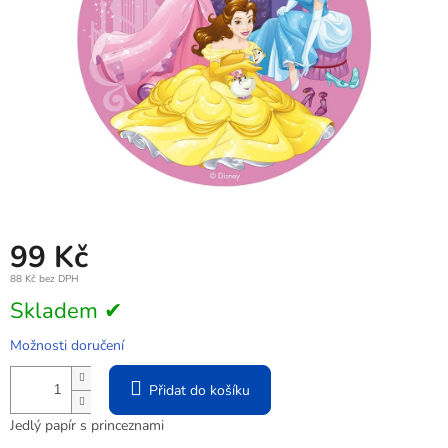
99 Kč
88 Kč bez DPH
Měrná
Skladem ✔
cena:
Možnosti doručení
Přidat do košíku
Jedlý papír s princeznami