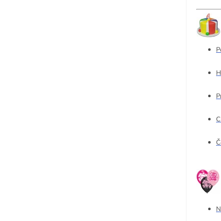
P
H
P
C
Č
N