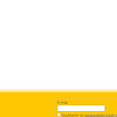
E-mail
Souhlasím se
zpracováním mých o