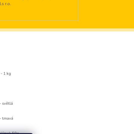
s r.o.
- 1 kg
- světlá
 - tmavá
kelímek 50g