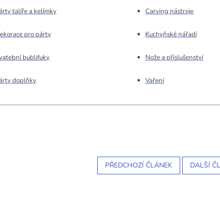
árty talíře a kelímky
Carving nástroje
ekorace pro párty
Kuchyňské nářadí
vatební bublifuky
Nože a příslušenství
árty doplňky
Vaření
PŘEDCHOZÍ ČLÁNEK
DALŠÍ Č