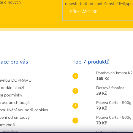
ce o nových
newsletterů od společnosti TIMI,spol.
PŘIHLÁSIT SE
mace pro vás
Top 7 produktů
Potahovací hmota K2 
169 Kč
evnou DOPRAVU
 dodání zboží
Dortová fontána
39 Kč
ní podmínky
 osobních údajů
Poleva Carla - 500g 
79 Kč
používání souborů cookies
ení od smlouvy
Poleva Carla - 500g
79 Kč
ce zboží
 doručení
Gel na jedlý papír - 