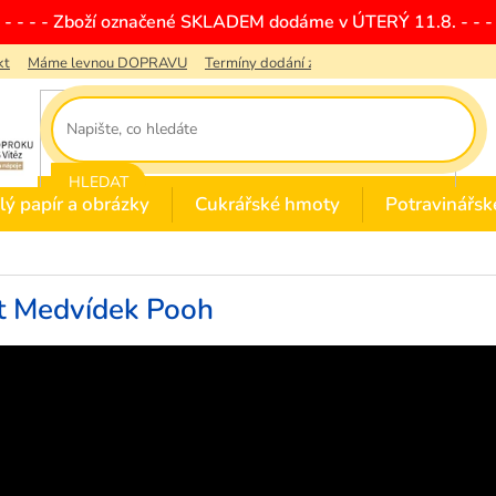
- - - - - Zboží označené SKLADEM dodáme v ÚTERÝ 11.8. - - - 
kt
Máme levnou DOPRAVU
Termíny dodání zboží
Obchodní podmínky
HLEDAT
lý papír a obrázky
Cukrářské hmoty
Potravinářsk
t Medvídek Pooh