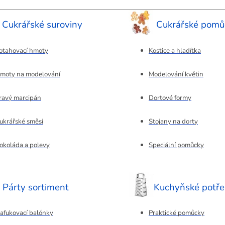
Cukrářské suroviny
Cukrářské pomů
otahovací hmoty
Kostice a hladítka
moty na modelování
Modelování květin
ravý marcipán
Dortové formy
ukrářské směsi
Stojany na dorty
okoláda a polevy
Speciální pomůcky
Párty sortiment
Kuchyňské potř
afukovací balónky
Praktické pomůcky