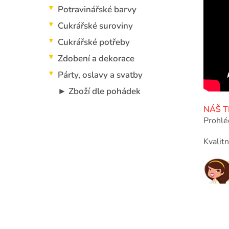
p
Potravinářské barvy
a
n
Cukrářské suroviny
e
Cukrářské potřeby
l
Zdobení a dekorace
Párty, oslavy a svatby
► Zboží dle pohádek
NÁŠ TI
Prohlé
Kvalit