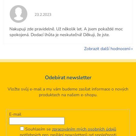
Hodnocení obchodu je 5 z 5 hvězdiček.
23.2.2023
Nakupuji zde pravidelně. Už několik let. A jsem pokaždé moc
spokojená. Dodací lhůta je neskutečná! Děkuji, že jste.
Zobrazit další hodnocení
Odebírat newsletter
Vložte svůj e-mail a my vám budeme zasílat informace o nových
produktech na našem e-shopu.
E-mail
Souhlasím se
zpracováním mých osobních údajů
potřebných pro zasílání newsletterů od společnosti