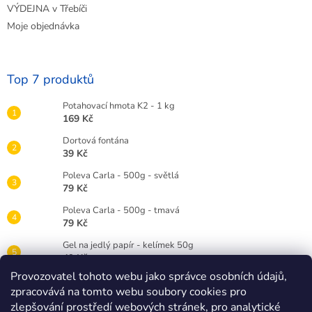
VÝDEJNA v Třebíči
Moje objednávka
Top 7 produktů
Potahovací hmota K2 - 1 kg
169 Kč
Dortová fontána
39 Kč
Poleva Carla - 500g - světlá
79 Kč
Poleva Carla - 500g - tmavá
79 Kč
Gel na jedlý papír - kelímek 50g
49 Kč
Provozovatel tohoto webu jako správce osobních údajů,
Gelová barva Wilton 28g - červená RED
zpracovává na tomto webu soubory cookies pro
89 Kč
zlepšování prostředí webových stránek, pro analytické