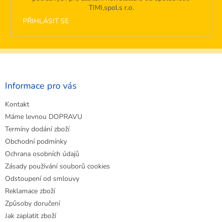
TIMI,spol.s r.o.
PŘIHLÁSIT SE
Z
á
p
a
Informace pro vás
t
Kontakt
í
Máme levnou DOPRAVU
Termíny dodání zboží
Obchodní podmínky
Ochrana osobních údajů
Zásady používání souborů cookies
Odstoupení od smlouvy
Reklamace zboží
Způsoby doručení
Jak zaplatit zboží