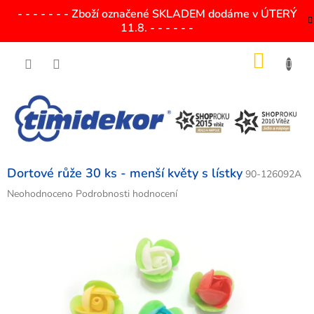
Přejít
- - - - - - - Zboží označené SKLADEM dodáme v ÚTERÝ
na
11.8. - - - - - -
obsah
NÁKU
KOŠÍK
Dortové růže 30 ks - menší květy s lístky
90-126092A
Průměrné
Neohodnoceno
Podrobnosti hodnocení
hodnocení
produktu
je
0,0
z
5
hvězdiček.